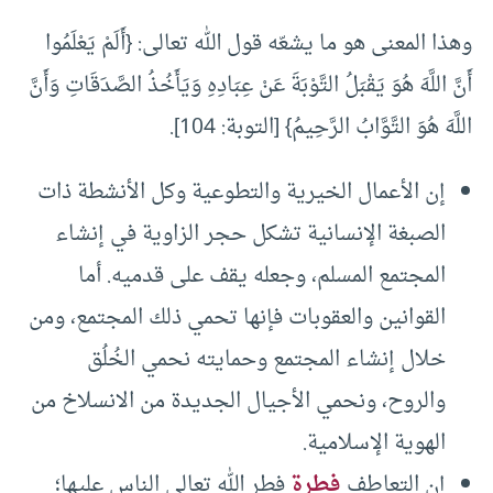
وهذا المعنى هو ما يشعّه قول الله تعالى: {أَلَمْ يَعْلَمُوا
أَنَّ اللَّهَ هُوَ يَقْبَلُ التَّوْبَةَ عَنْ عِبَادِهِ وَيَأَخُذُ الصَّدَقَاتِ وَأَنَّ
اللَّهَ هُوَ التَّوَّابُ الرَّحِيمُ} [التوبة: 104].
إن الأعمال الخيرية والتطوعية وكل الأنشطة ذات
الصبغة الإنسانية تشكل حجر الزاوية في إنشاء
المجتمع المسلم، وجعله يقف على قدميه. أما
القوانين والعقوبات فإنها تحمي ذلك المجتمع، ومن
خلال إنشاء المجتمع وحمايته نحمي الخُلُق
والروح، ونحمي الأجيال الجديدة من الانسلاخ من
الهوية الإسلامية.
إن التعاطف
فطرة
فطر الله تعالى الناس عليها؛