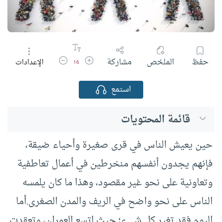
زيادة حجم الخط
تقليل حجم الخط
حفظ
الملخص
مشاركة
الإعدادات
16
استمع
قائمة المحتويات
حين يعيش الناس في قرى صغيرة وأحياء ضيقة،
فإنهم يجدون أنفسهم منخرطين في أعمال تعاطفية
وتعاونية على نحو غير مقصود، وهذا ما كان يلمسه
الناس على نحو واضح في الريف والمدن الصغرى.أما
اليوم فقد تغير كل شيء؛ حيث اتسع العمران، وتعقدت