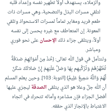
والزملاء، يستهدف أولاً تطهير نفسه وإعداد قلبه
لتلقي مسرات البذل والتضحية، وهي مسرات ذات
طعم فريد ومغاير تماماً لمسرات الاستحواذ وتلقي
المعونة. إن المتعاطف مع غيره يحسن إلى نفسه
أولاً، ويتلقى جزاء ذلك
الإحسان
على نحو فوري
ومباشر.
ولنتأمل في قول الله تعالى: {خُذْ مِنْ أَمْوَالِهِمْ صَدَقَةً
تُطَهِّرُهُمْ وَتُزَكِّيهِم بِهَا وَصَلِّ عَلَيْهِمْ إِنَّ صَلاتَكَ سَكَنٌ
لَّهُمْ وَاللَّهُ سَمِيعٌ عَلِيمٌ} [التوبة: 103]. وحين يعلم المسلم
أن الله جلّ وعلا هو الذي يتلقى
الصدقة
ليجزي عليها
أفضل الجزاء فإن مشاعره وآماله تتحرك في اتجاه
الاغتباط بالإنجاز الذي حققه.