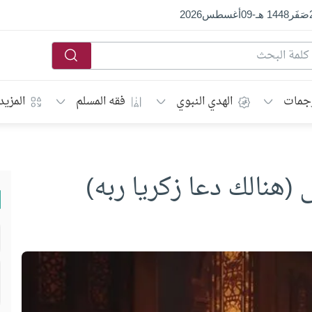
صَفَر
1448 هـ
-
09
أغسطس
2026
جمات
الهدي النبوي
فقه المسلم
المزيد
(هنالك دعا زكريا ربه)