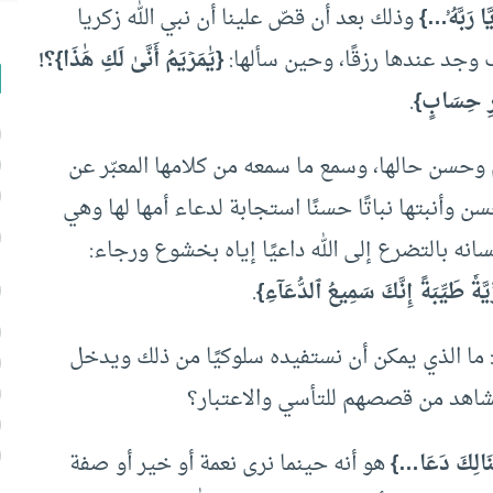
ّا رَبَّهُۥ…}
وذلك بعد أن قصّ علينا أن نبي الله زكريا
 وجد عندها رزقًا، وحين سألها:
{يَٰمَرۡيَمُ أَنَّىٰ لَكِ هَٰذَا}؟!
يۡرِ حِسَابٍ}
.
 وحسن حالها، وسمع ما سمعه من كلامها المعبّر عن
سن وأنبتها نباتًا حسنًا استجابة لدعاء أمها لها وهي
انه بالتضرع إلى الله داعيًا إياه بخشوع ورجاء:
َّةٗ طَيِّبَةً إِنَّكَ سَمِيعُ ٱلدُّعَآءِ}
.
ما الذي يمكن أن نستفيده سلوكيًا من ذلك ويدخل
مشاهد من قصصهم للتأسي والاعتبار؟
َالِكَ دَعَا…}
هو أنه حينما نرى نعمة أو خير أو صفة