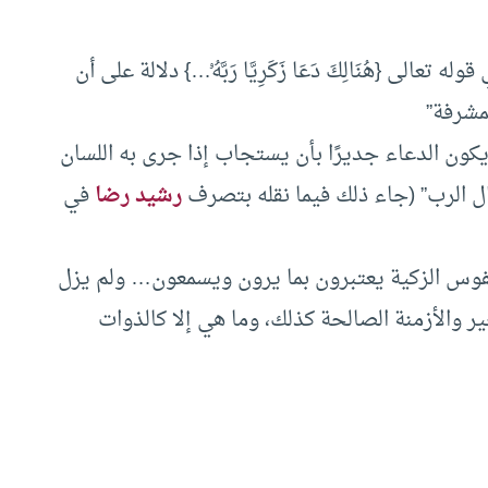
وله تعالى {هُنَالِكَ دَعَا زَكَرِيَّا رَبَّهُۥ…} دلالة على أن
لمشرفة”
يكون الدعاء جديرًا بأن يستجاب إذا جرى به اللسان
ل الرب” (جاء ذلك فيما نقله بتصرف
رشيد رضا
في
فوس الزكية يعتبرون بما يرون ويسمعون… ولم يزل
ر والأزمنة الصالحة كذلك، وما هي إلا كالذوات