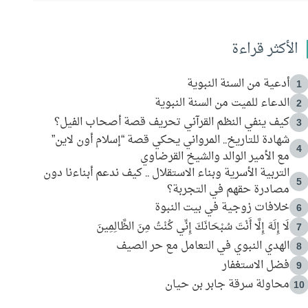
الأكثر قراءة
أدعية من السنة النبوية
1
الدعاء للميت من السنة النبوية
2
كيف ينفي النظم القرآني تحريف قصة أصحاب الفيل؟
3
شهادة للتاريخ.. المرواني يحكي قصة “إسلام أون لاين”
4
مع الأمير الوالد والشيخ القرضاوي
التربية الأسرية وبناء الاستقلال .. كيف ندعم أبناءنا دون
5
مصادرة حقهم في التجربة؟
خلافات زوجية في بيت النبوة
6
لَا إِلَهَ إِلَّا أَنْتَ سُبْحَانَكَ إِنِّي كُنْتُ مِنَ الظَّالِمِينَ
7
الهدي النبوي في التعامل مع حر الصيف
8
فضل الاستغفار
9
محاولة سرقة جابر بن حيان
10