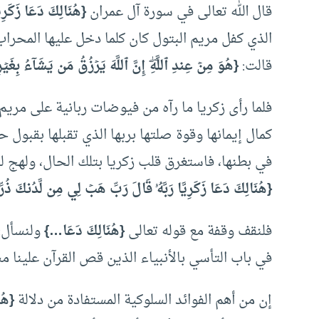
قال الله تعالى في سورة آل عمران
{هُنَالِكَ دَعَا زَكَرِيَ
الذي كفل مريم البتول كان كلما دخل عليها المحراب
قالت:
{هُوَ مِنۡ عِندِ ٱللَّهِۖ إِنَّ ٱللَّهَ يَرۡزُقُ مَن يَشَآءُ بِغَ
فلما رأى زكريا ما رآه من فيوضات ربانية على مريم
كمال إيمانها وقوة صلتها بربها الذي تقبلها بقبول ح
في بطنها، فاستغرق قلب زكريا بتلك الحال، ولهج لس
{هُنَالِكَ دَعَا زَكَرِيَّا رَبَّهُۥ قَالَ رَبِّ هَبۡ لِي مِن لَّدُنكَ ذُرِّي
فلنقف وقفة مع قوله تعالى
{هُنَالِكَ دَعَا…}
ولنسأل: 
في باب التأسي بالأنبياء الذين قص القرآن علينا 
إن من أهم الفوائد السلوكية المستفادة من دلالة
{هُن