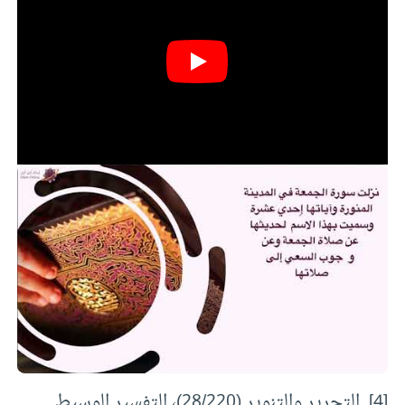
[1] ابن عاشور، التحرير والتنوير (28/ 205):
[2] محمد سيد طنطاوي، التفسير الوسيط للقرآن
الكريم (14/376).
[3] المرجع السابق.
[4] التحرير والتنوير (28/220)، التفسير الوسيط