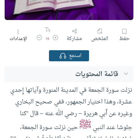
زيادة حجم الخط
تقليل حجم الخط
حفظ
الملخص
مشاركة
الإعدادات
16
استمع
قائمة المحتويات
نزلت سورة الجمعة في المدينة المنورة وآياتها إِحدي
عشرة، وهذا اختيار الجمهور، ففي صحيح البخاري
وغيره عن أَبي هريرة – رضي الله عنه – قال “كنا
ﷺ
جلوسًا عند النبي
حين نزلت سورة الجمعة،