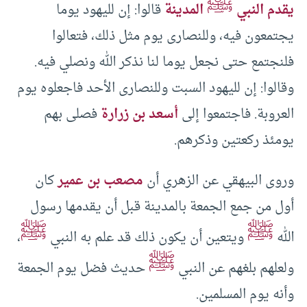
ﷺ
يقدم النبي
المدينة
قالوا: إن لليهود يوما
يجتمعون فيه، وللنصارى يوم مثل ذلك، فتعالوا
فلنجتمع حتى نجعل يوما لنا نذكر الله ونصلي فيه.
وقالوا: إن لليهود السبت وللنصارى الأحد فاجعلوه يوم
العروبة. فاجتمعوا إلى
أسعد بن زرارة
فصلى بهم
يومئذ ركعتين وذكرهم.
وروى البيهقي عن الزهري أن
مصعب بن عمير
كان
أول من جمع الجمعة بالمدينة قبل أن يقدمها رسول
ﷺ
ﷺ
الله
ويتعين أن يكون ذلك قد علم به النبي
،
ﷺ
ولعلهم بلغهم عن النبي
حديث فضل يوم الجمعة
وأنه يوم المسلمين.