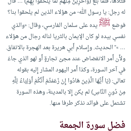
فتلاها، فلما بلغ (وَآخَرِينَ مِنْهُمْ لَمَّا يَلْحَقُوا بِهِمْ) … قال
له رجل: يا رسول الله- من هؤلاء الذين لم يلحقوا بنا؟
ﷺ
فوضع
يده على سلمان الفارسي، وقال: «والذي
نفسي بيده لو كان الإيمان بالثريا لناله رجال من هؤلاء
… »” الحديث. وإِسلام أَبي هريرة بعد الهجرة بالاتفاق.
ولأَن أَمر الانفضاض عند مجئ تجارةٍ أَو لهو الذي جاءَ
في آخر السورة، وكذا أَمر اليهود المشار إِليه بقوله
تعالى: (يَا أَيُّهَا الَّذِينَ هَادُوا إِنْ زَعَمْتُمْ أَنَّكُمْ أَوْلِيَاءُ لِلَّهِ
مِنْ دُونِ النَّاسِ) لم يكن إِلا بالمدينة، وهذه السورة
تشتمل على فوائد نذكر طرفا منها.
فضل سورة الجمعة