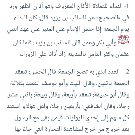
1- النداء للصلاة: الأذان المعروف وهو أذان الظهر ورد
في «الصحيح» عن السائب بن يزيد قال: كان النداء
يوم الجمعة إذا جلس الإمام على المنبر على عهد النبي
ﷺ
وأبي بكر وعمر. قال السائب بن يزيد: فلما كان
عثمان وكثر الناس بالمدينة زاد أذانا على الزوراء.
‌‌2 – العدد الذي به تصح الجمعة: قال الحسن: تنعقد
الجمعة باثنين، وقال الليث وأَبو يوسف: تنعقد بثلاثة،
وقال أَبو حنيفة: تنعقد بأَربعة، وقال ربيعة: باثني عشر
رجلا، وقال الشافعي: بأَربعين رجلا، ولعل هؤلاءِ استند
كل منهم إِلى إِحدي الروايات فيمن بقى مع الرسول
بعد خروج من خرج لمشاهدة التجارة التي جاءَ بها