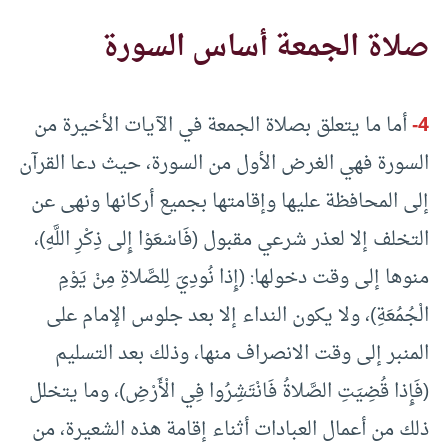
صلاة الجمعة أساس السورة
4-
أما ما يتعلق بصلاة الجمعة في الآيات الأخيرة من
السورة فهي الغرض الأول من السورة، حيث دعا القرآن
إلى المحافظة عليها وإقامتها بجميع أركانها ونهى عن
التخلف إلا لعذر شرعي مقبول (فَاسْعَوْا إِلى ذِكْرِ اللَّهِ)،
منوها إلى وقت دخولها: (إِذا نُودِيَ لِلصَّلاةِ مِنْ يَوْمِ
الْجُمُعَةِ)، ولا يكون النداء إلا بعد جلوس الإمام على
المنبر إلى وقت الانصراف منها، وذلك بعد التسليم
(فَإِذا قُضِيَتِ الصَّلاةُ فَانْتَشِرُوا فِي الْأَرْضِ)، وما يتخلل
ذلك من أعمال العبادات أثناء إقامة هذه الشعيرة، من