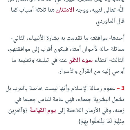
الله تعالى لنبيه، ووجه
الامتنان
هنا ثلاثة أسباب كما
قال الماوردي
أحدها- موافقته ما تقدمت به بشارة الأنبياء، الثاني-
مماثلة حاله لأحوال أمته، فيكون أقرب إلى موافقتهم،
الثالث- انتفاء
سوء الظن
عنه في تبليغه وتعليمه ما
أوحي إليه من القرآن والأسرار.
3 –
عموم رسالة الإسلام وأنها ليست خاصة بالعرب بل
تشمل البشرية جمعاء، فهي عامة للناس جميعا في
زمنه، وفي الأزمان اللاحقة إلى
يوم القيامة
: {وَآخَرِينَ
مِنْهُمْ لَمّا يَلْحَقُوا بِهِمْ}.