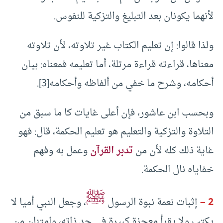
لأنهما يكونان بعد التبليغ والتزكية للنفوس.
ولذا قالوا: إن تعليم الكتاب غير تلاوته، لأن تلاوته
معناها، قراءته قراءة مرتلة، أما تعليمه فمعناه: بيان
أحكامه، وشرح ما خفي من ألفاظه وأحكامه[3].
وبحسب ابن عاشور، فإن أعلى غايات كا ما سبق من
التلاوة والتزكية والتعليم هو تعليم الحكمة، قال: فهو
غاية ذلك كله لأن من
تدبر القرآن
وعمل به وفهم
خفاياه نال الحكمة.
ﷺ
2 –
إثبات نعمة نبوة الرسول
، وجعل النبي أميا لا
يكتب ولا يقرأ معجزة كبيرة في حد ذاته، وامتنان من