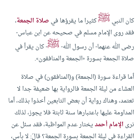
ﷺ
كان النبي
كثيرا ما يقرؤها في
صلاة الجمعة
،
فقد روى الإمام مسلم في صحيحه عن ابن عباس-
ﷺ
رضى الله عنهما- أن رسول الله-
- كان يقرأ في
صلاة الجمعة بسورة «الجمعة والمنافقون».
أما قراءة سورة (الجمعة) و(المنافقون) في صلاة
العشاء من ليلة الجمعة فالرواية بها ضعيفة جدا لا
تعتمد، وهناك رواية أن بعض التابعين أخذوا بذلك، أما
المداومة عليها باعتبارها سنة ثابتة فلا يجوز، لذلك
نرى
الإمام أحمد
يختار عدم المواظبة، فقد سئل عن
القراءة في ليلة الجمعة بسورة الجمعة؟ قالَ: لا بأس،