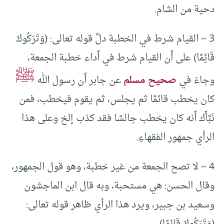
دحية من الشام.
3 – ‌‌القيام شرط في الخطبة دلَّ قوله تعالى: (وَتَرَكُوكَ
قَائِمًا) على أَن القيام شرط في أَداء خطبة الجمعة،
ﷺ
وجاءَ في
صحيح مسلم
عن جابر أَن رسول الله
كان يخطب قائمًا ثم يجلس، ثم يقوم فيخطب، فمن
نَبَّأَك أَنه كان يخطب جالسًا فقد كذب إلخ وعلى هذا
الرأي جمهور الفقهاءِ.
4 – لا تصح الجمعة من غير خطبة، وهو قول الجمهور،
وقال الحسن: هي مستحبة، وبه قال ابن الماجشون
وسعيد بن جبير، ويرد هذا الرأي ظاهر قوله تعالى:
(وَتَرَكُوكَ قَائِمًا).