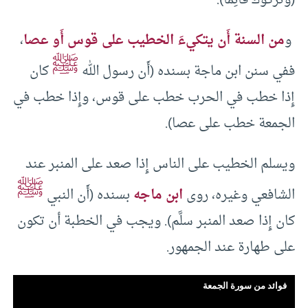
و
من السنة أَن يتكيءَ الخطيب على قوس أَو عصا
،
ﷺ
ففي سنن ابن ماجة بسنده (أَن رسول الله
كان
إِذا خطب في الحرب خطب على قوس، وإِذا خطب في
الجمعة خطب على عصا).
ويسلم الخطيب على الناس إِذا صعد على المنبر عند
ﷺ
الشافعي وغيره، روى
ابن ماجه
بسنده (أَن النبي
كان إِذا صعد المنبر سلَّم). ويجب في الخطبة أن تكون
على طهارة عند الجمهور.
فوائد من سورة الجمعة