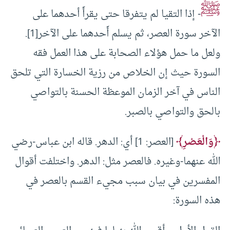
ﷺ
- إذا التقيا لم يتفرقا حتى يقرأَ أحدهما على
الآخر سورة العصر، ثم يسلم أَحدهما على الآخر[1].
ولعل ما حمل هؤلاء الصحابة على هذا العمل فقه
السورة حيث إن الخلاص من رزية الخسارة التي تلحق
الناس في آخر الزمان الموعظة الحسنة بالتواصي
بالحق والتواصي بالصبر.
﴿وَالْعَصْرِ﴾
[العصر: 1] أي: الدهر. قاله ابن عباس-رضي
الله عنهما-وغيره. فالعصر مثل: الدهر. واختلفت أقوال
المفسرين في بيان سبب مجيء القسم بالعصر في
هذه السورة: