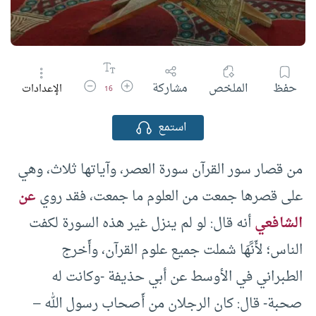
زيادة حجم الخط
تقليل حجم الخط
حفظ
الملخص
مشاركة
الإعدادات
16
استمع
من قصار سور القرآن سورة العصر، وآياتها ثلاث، وهي
على قصرها جمعت من العلوم ما جمعت، فقد روي
عن
الشافعي
أنه قال: لو لم ينزل غير هذه السورة لكفت
الناس؛ لأَنَّهَا شملت جميع علوم القرآن، وأَخرج
الطبراني في الأوسط عن أبي حذيفة -وكانت له
صحبة- قال: كان الرجلان من أَصحاب رسول الله –