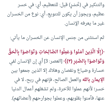
والتنكير في (خُسْرٍ) قيل: للتعظيم، أي: في خسر
عظيم، ويجوز أن يكون للتنويع، أي: نوع من الخسران
غير ما يعرفه الإِنسان.
ثم استثنى من جنس الإنسان عن الخسران ما يأتي:
﴿إِلَّا الَّذِينَ آمَنُوا وَعَمِلُوا الصَّالِحَاتِ وَتَوَاصَوْا بِالْحَقِّ
وَتَوَاصَوْا بِالصَّبْرِ (٣)﴾
[العصر: 3] أي إن الإنسان لفي
خسارة وضياع ونقصان وهلاك إلا الذين جمعوا بين
الإيمان بالله
والعمل الصالح، فإنهم في ربح، لا في
خسر؛ لأنهم عملوا للآخرة، ولم تشغلهم أعمال الدنيا
عنها، فآمنوا بقلوبهم، وعملوا بجوارحهم (أعضائهم).