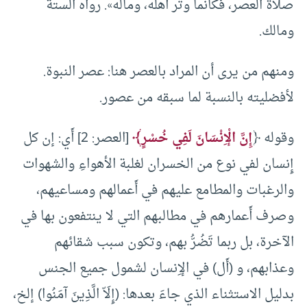
صلاة العصر، فكأنما وتر أهله، وماله». رواه الستة
ومالك.
ومنهم من يرى أن المراد بالعصر هنا: عصر النبوة.
لأفضليته بالنسبة لما سبقه من عصور.
وقوله ﴿
إِنَّ الْإِنْسَانَ لَفِي خُسْرٍ﴾
[العصر: 2] أَي: إن كل
إِنسان لفي نوع من الخسران لغلبة الأهواءِ والشهوات
والرغبات والمطامع عليهم في أَعمالهم ومساعيهم،
وصرف أَعمارهم في مطالبهم التي لا ينتفعون بها في
الآخرة، بل ربما تَضُرُّ بهم، وتكون سبب شقائهم
وعذابهم، و (أَل) في الإِنسان لشمول جميع الجنس
بدليل الاستثناء الذي جاءَ بعدها: (إِلَاّ الَّذِينَ آمَنُوا) إلخ،