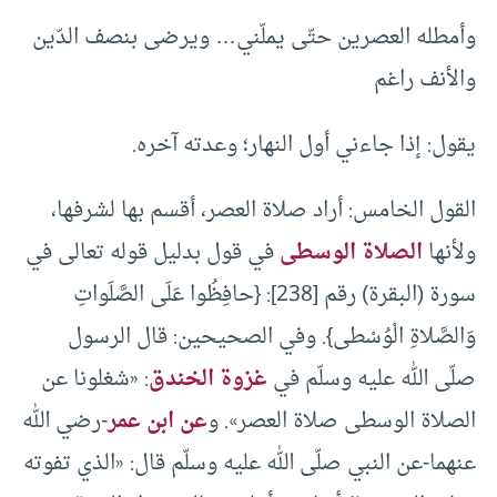
وأمطله العصرين حتّى يملّني… ويرضى بنصف الدّين
والأنف راغم
يقول: إذا جاءني أول النهار؛ وعدته آخره.
القول الخامس: أراد صلاة العصر، أقسم بها لشرفها،
ولأنها
الصلاة الوسطى
في قول بدليل قوله تعالى في
سورة (البقرة) رقم [238]: {حافِظُوا عَلَى الصَّلَواتِ
وَالصَّلاةِ الْوُسْطى}. وفي الصحيحين: قال الرسول
صلّى الله عليه وسلّم في
غزوة الخندق
: «شغلونا عن
الصلاة الوسطى صلاة العصر». و
عن ابن عمر
-رضي الله
عنهما-عن النبي صلّى الله عليه وسلّم قال: «الذي تفوته