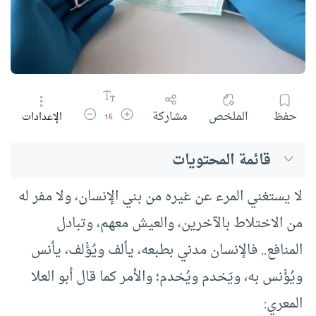
زيادة حجم الخط
تقليل حجم الخط
حفظ
الملخص
مشاركة
الإعدادات
16
قائمة المحتويات
لا يستغني المرء عن غيره من بني الإنسان، ولا مفر له
من الاختلاط بالآخرين، والعيش معهم، وتبادل
المنافع.. فالإنسان مدني بطبعه، يألف ويُؤْلف، يأنس
ويُؤْنس به، ويَخدم ويُخدم؛ والأمر كما قال أبو العلا
المعري: