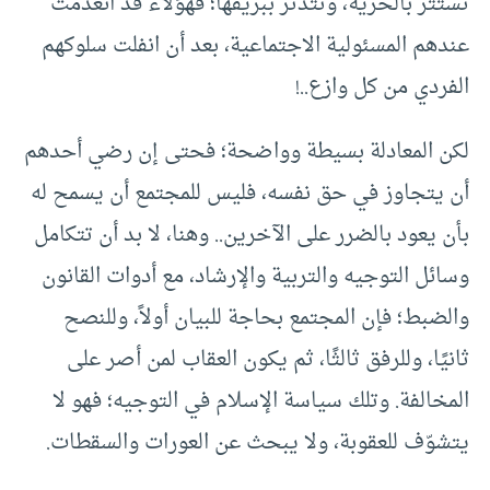
تستتر بالحرية، وتتدثر ببريقها؛ فهؤلاء قد انعدمت
عندهم المسئولية الاجتماعية، بعد أن انفلت سلوكهم
الفردي من كل وازع..!
لكن المعادلة بسيطة وواضحة؛ فحتى إن رضي أحدهم
أن يتجاوز في حق نفسه، فليس للمجتمع أن يسمح له
بأن يعود بالضرر على الآخرين.. وهنا، لا بد أن تتكامل
وسائل التوجيه والتربية والإرشاد، مع أدوات القانون
والضبط؛ فإن المجتمع بحاجة للبيان أولاً، وللنصح
ثانيًا، وللرفق ثالثًا، ثم يكون العقاب لمن أصر على
المخالفة. وتلك سياسة الإسلام في التوجيه؛ فهو لا
يتشوّف للعقوبة، ولا يبحث عن العورات والسقطات.