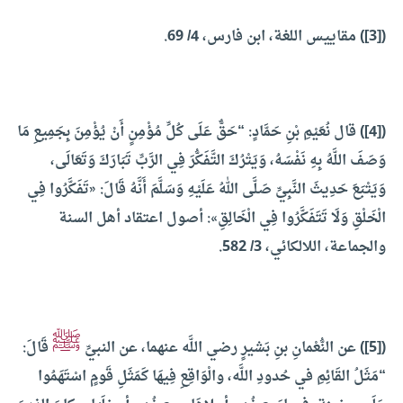
(
[3]
) مقاييس اللغة، ابن فارس، 4/ 69.
(
[4]
) قال نُعَيْمِ بْنِ حَمَّادٍ: “حَقٌّ عَلَى كُلِّ مُؤْمِنٍ أَنْ يُؤْمِنَ بِجَمِيعِ مَا
وَصَفَ اللَّهُ بِهِ نَفْسَهُ، وَيَتْرُكَ التَّفَكُّرَ فِي الرَّبِّ تَبَارَكَ وَتَعَالَى،
وَيَتْبَعَ حَدِيثَ النَّبِيِّ صَلَّى اللهُ عَلَيْهِ وَسَلَّمَ أَنَّهُ قَالَ: «تَفَكَّرُوا فِي
الْخَلْقِ وَلَا تَتَفَكَّرُوا فِي الْخَالِقِ»: أصول اعتقاد أهل السنة
والجماعة، اللالكائي، 3/ 582.
ﷺ
(
[5]
) عن النُّعْمانِ بنِ بَشيرٍ رضي اللَّه عنهما، عن النبيِّ
قَالَ:
“مَثَلُ القَائِمِ في حُدودِ اللَّه، والْوَاقِعِ فِيهَا كَمَثَلِ قَومٍ اسْتَهَمُوا