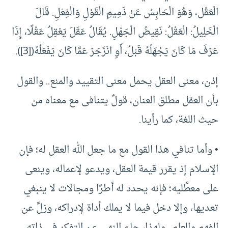
الْعَقْل، وَهُوَ الْحَابِسُ عَنْ ذَمِيمِ الْقَوْلِ وَالْفِعْلِ. قَالَ
الْخَلِيلُ: الْعَقْلُ: نَقِيضُ الْجَهْلِ. يُقَالُ عَقَلَ يَعْقِلُ عَقْلًا، إِذَا
عَرَفَ مَا كَانَ يَجْهَلُهُ قَبْلُ، أَوِ انْزَجَرَ عَمَّا كَانَ يَفْعَلُهُ(
[3]
).
إذن، معنى العقل يحمل معنى التقييد والمنع.. والقول
بأن العقل مطلق العنان، قولٌ يتنافى مع معناه من
حيث اللغة، كما رأينا.
• وأما تنافي هذا القول مع ما جعل الله العقل له؛ فإن
الإسلام إذ يقرر قيمة العقل، ويدعو لإعماله، وينعى
على معطِّليه؛ فإنه يحدد له أطرًا ومجالات لا ينبغي
تعديها، وإلا دخل فيما لا يملك أداة لإدراكه، وزلَّ عن
الفهم والعلم.. ولهذا، جاء النهي عن التفكر في ذاته