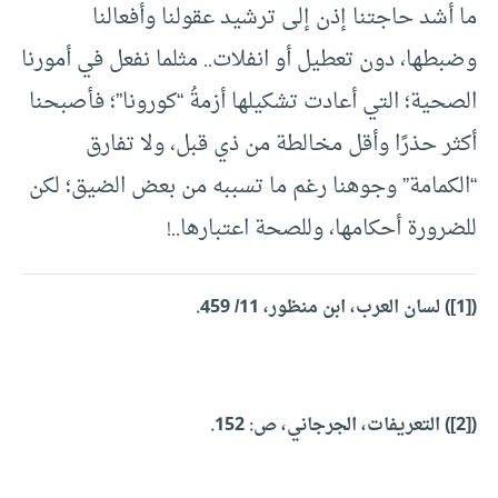
ما أشد حاجتنا إذن إلى ترشيد عقولنا وأفعالنا
وضبطها، دون تعطيل أو انفلات.. مثلما نفعل في أمورنا
الصحية؛ التي أعادت تشكيلها أزمةُ “كورونا”؛ فأصبحنا
أكثر حذرًا وأقل مخالطة من ذي قبل، ولا تفارق
“الكمامة” وجوهنا رغم ما تسببه من بعض الضيق؛ لكن
للضرورة أحكامها، وللصحة اعتبارها..!
(
[1]
) لسان العرب، ابن منظور، 11/ 459.
(
[2]
) التعريفات، الجرجاني، ص: 152.