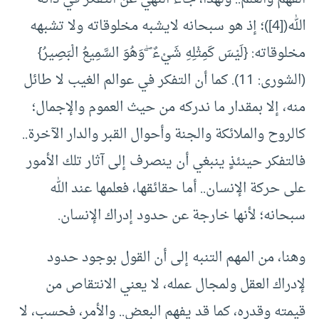
الله(
[4]
)؛ إذ هو سبحانه لايشبه مخلوقاته ولا تشبهه
مخلوقاته: {لَيْسَ كَمِثْلِهِ شَيْءٌ ۖ وَهُوَ السَّمِيعُ الْبَصِيرُ}
(الشورى: 11). كما أن التفكر في عوالم الغيب لا طائل
منه، إلا بمقدار ما ندركه من حيث العموم والإجمال؛
كالروح والملائكة والجنة وأحوال القبر والدار الآخرة..
فالتفكر حينئذٍ ينبغي أن ينصرف إلى آثار تلك الأمور
على حركة الإنسان.. أما حقائقها، فعلمها عند الله
سبحانه؛ لأنها خارجة عن حدود إدراك الإنسان.
وهنا، من المهم التنبه إلى أن القول بوجود حدود
لإدراك العقل ولمجال عمله، لا يعني الانتقاص من
قيمته وقدره، كما قد يفهم البعض.. والأمر، فحسب، لا