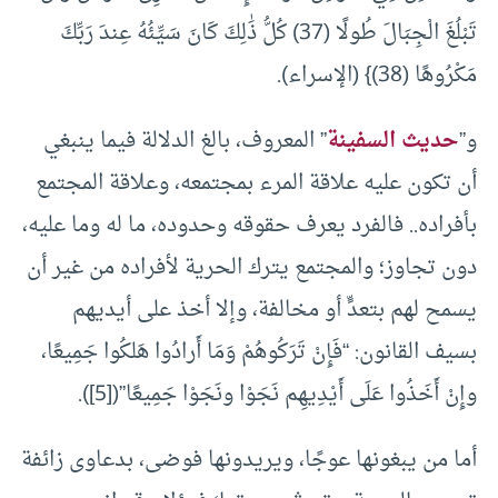
تَبْلُغَ الْجِبَالَ طُولًا (37) كُلُّ ذَٰلِكَ كَانَ سَيِّئُهُ عِندَ رَبِّكَ
مَكْرُوهًا (38)} (الإسراء).
و”
حديث السفينة
” المعروف، بالغ الدلالة فيما ينبغي
أن تكون عليه علاقة المرء بمجتمعه، وعلاقة المجتمع
بأفراده.. فالفرد يعرف حقوقه وحدوده، ما له وما عليه،
دون تجاوز؛ والمجتمع يترك الحرية لأفراده من غير أن
يسمح لهم بتعدٍّ أو مخالفة، وإلا أخذ على أيديهم
بسيف القانون: “فَإِنْ تَرَكُوهُمْ وَمَا أَرادُوا هَلكُوا جَمِيعًا،
وإِنْ أَخَذُوا عَلَى أَيْدِيهِم نَجَوْا ونَجَوْا جَمِيعًا”(
[5]
).
أما من يبغونها عوجًا، ويريدونها فوضى، بدعاوى زائفة