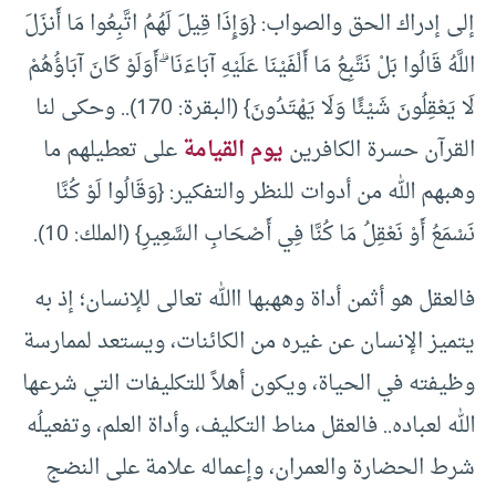
إلى إدراك الحق والصواب: {وَإِذَا قِيلَ لَهُمُ اتَّبِعُوا مَا أَنزَلَ
اللَّهُ قَالُوا بَلْ نَتَّبِعُ مَا أَلْفَيْنَا عَلَيْهِ آبَاءَنَا ۗ أَوَلَوْ كَانَ آبَاؤُهُمْ
لَا يَعْقِلُونَ شَيْئًا وَلَا يَهْتَدُونَ} (البقرة: 170).. وحكى لنا
القرآن حسرة الكافرين
يوم القيامة
على تعطيلهم ما
وهبهم الله من أدوات للنظر والتفكير: {وَقَالُوا لَوْ كُنَّا
نَسْمَعُ أَوْ نَعْقِلُ مَا كُنَّا فِي أَصْحَابِ السَّعِيرِ} (الملك: 10).
فالعقل هو أثمن أداة وههبها االله تعالى للإنسان؛ إذ به
يتميز الإنسان عن غيره من الكائنات، ويستعد لممارسة
وظيفته في الحياة، ويكون أهلاً للتكليفات التي شرعها
الله لعباده.. فالعقل مناط التكليف، وأداة العلم، وتفعيلُه
شرط الحضارة والعمران، وإعماله علامة على النضج