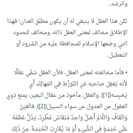
والرشد..
لكن هذا العقل لا ينبغي له أن يكون مطلق العنان؛ فهذا
الإطلاق مخالف لمعنى العقل ذاته، ومخالف للحدود
التي وضعها الإسلام للمحافظة عليه من الشرود أو
التعطيل..
• فأما مخالفته لمعنى العقل، فلأن العقل سُمِّي عَقْلًا
لأَنه يَعْقِل صاحبَه عَنِ التَّوَرُّط فِي المَهالِك أَي
يَحْبِسه(
[1]
). والعقل: مأخوذ من عقال البعير، يمنع ذوي
العقول من العدول عن سواء السبيل(
[2]
). فالْعَيْنُ
وَالْقَافُ وَاللَّامُ أَصْلٌ وَاحِدٌ مُنْقَاسٌ مُطَّرِدٌ، يَدُلُّ عُظْمُهُ
عَلَى حُبْسَةٍ فِي الشَّيْءِ أَوْ مَا يُقَارِبُ الْحُبْسَةَ. مِنْ ذَلِكَ