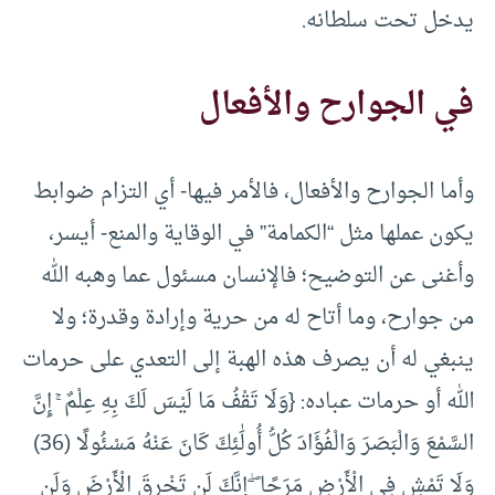
يدخل تحت سلطانه.
في الجوارح والأفعال
وأما الجوارح والأفعال، فالأمر فيها- أي التزام ضوابط
يكون عملها مثل “الكمامة” في الوقاية والمنع- أيسر،
وأغنى عن التوضيح؛ فالإنسان مسئول عما وهبه الله
من جوارح، وما أتاح له من حرية وإرادة وقدرة؛ ولا
ينبغي له أن يصرف هذه الهبة إلى التعدي على حرمات
الله أو حرمات عباده: {وَلَا تَقْفُ مَا لَيْسَ لَكَ بِهِ عِلْمٌ ۚ إِنَّ
السَّمْعَ وَالْبَصَرَ وَالْفُؤَادَ كُلُّ أُولَٰئِكَ كَانَ عَنْهُ مَسْئُولًا (36)
وَلَا تَمْشِ فِي الْأَرْضِ مَرَحًا ۖ إِنَّكَ لَن تَخْرِقَ الْأَرْضَ وَلَن