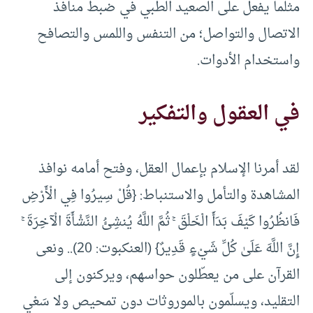
مثلما يفعل على الصعيد الطبي في ضبط منافذ
الاتصال والتواصل؛ من التنفس واللمس والتصافح
واستخدام الأدوات.
في العقول والتفكير
لقد أمرنا الإسلام بإعمال العقل، وفتح أمامه نوافذ
المشاهدة والتأمل والاستنباط: {قُلْ سِيرُوا فِي الْأَرْضِ
فَانظُرُوا كَيْفَ بَدَأَ الْخَلْقَ ۚ ثُمَّ اللَّهُ يُنشِئُ النَّشْأَةَ الْآخِرَةَ ۚ
إِنَّ اللَّهَ عَلَىٰ كُلِّ شَيْءٍ قَدِيرٌ} (العنكبوت: 20).. ونعى
القرآن على من يعطّلون حواسهم، ويركنون إلى
التقليد، ويسلّمون بالموروثات دون تمحيص ولا سَعْي