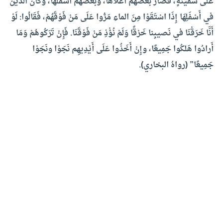
عَلَى سفينةٍ، فصارَ بعضُهم أعلاهَا، وبعضُهم أسفلَها، وكانَ الذينَ
في أَسْفَلِهَا إِذَا اسْتَقَوْا مِنَ الماءِ مَرُّوا عَلَى مَنْ فَوْقَهُمْ، فَقَالُوا: لَوْ
أَنَّا خَرَقْنَا في نَصيبِنا خَرْقًا وَلَمْ نُؤْذِ مَنْ فَوْقَنَا. فَإِنْ تَرَكُوهُمْ وَمَا
أَرادُوا هَلكُوا جَمِيعًا، وإِنْ أَخَذُوا عَلَى أَيْدِيهِم نَجَوْا ونَجَوْا
جَمِيعًا” (رواهُ البخاري).