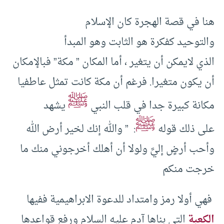
هنا في قصة الهجرة كان الإسلام
والتوحيد كفكرة هو الثابت وهو المبدأ
الذي لايمكن أن يتغير ، أما المكان ” مكة” فبالإمكان
أن يكون متغيرا. فرغم أن مكة كانت تمثل عاطفيا
ﷺ
مكانة كبيرة جدا في قلب النبي
يشهد
ﷺ
على ذلك قوله
: ” والله إنك لخير أرض الله
وأحب أرضٍ إليَّ ولولا أن أهلك أخرجوني منك ما
خرجت منكم
فهي أولا رمز وامتداد للدعوة الابراهيمية ففيها
الكعبة
التي بناها آدم عليه السلام ورفع قواعدها