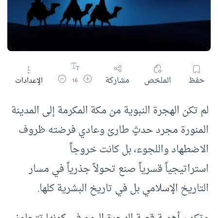
زيادة حجم الخط
تقليل حجم الخط
حفظ
الملخص
مشاركة
الإعدادات
16
لم تكن الهجرة النبوية من مكة المكرمة إلى المدينة
المنورة مجرد حدثٍ طارئ وعادي فرضته ظروف
الاضطهاد واللجوء، بل كانت خروجاً
استراتيجياً قسرياً صنع تحولاً جذرياً في مسار
التاريخ الإسلامي بل في تاريخ البشرية كلها.