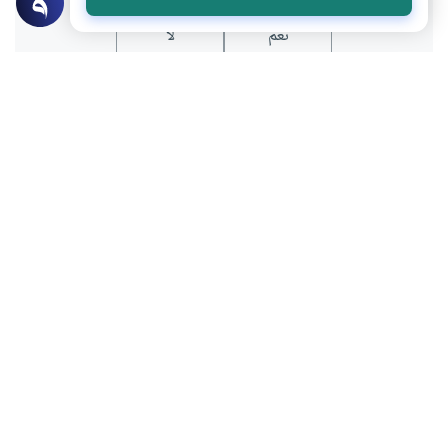
نعم
لا
عن الكاتب
أبوبكر جنيد
لديه 27 مقالة
كاتب قطري، عضو مجلس إدارة جمعية البلاغ الثقافية
بعض أعماله
قصة الهجرة .. صلابة الفكرة وديناميكية الوسائل
النموذج القاروني واستهلاك الحياة
المركزية الغربية في تناول الفلسفة