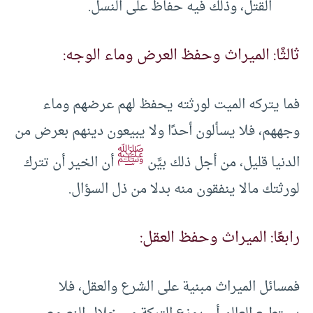
القتل، وذلك فيه حفاظ على النسل.
ثالثًا: الميراث وحفظ العرض وماء الوجه:
فما يتركه الميت لورثته يحفظ لهم عرضهم وماء
وجههم، فلا يسألون أحدًا ولا يبيعون دينهم بعرض من
ﷺ
الدنيا قليل، من أجل ذلك بيَّن
أن الخير أن تترك
لورثتك مالا ينفقون منه بدلا من ذل السؤال.
رابعًا: الميراث وحفظ العقل:
فمسائل الميراث مبنية على الشرع والعقل، فلا