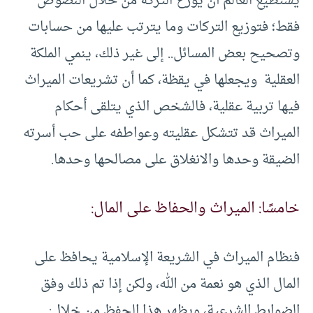
يستطيع العالم أن يوزع التركة من خلال النصوص
فقط؛ فتوزيع التركات وما يترتب عليها من حسابات
وتصحيح بعض المسائل.. إلى غير ذلك، ينمي الملكة
العقلية ويجعلها في يقظة، كما أن تشريعات الميراث
فيها تربية عقلية، فالشخص الذي يتلقى أحكام
الميراث قد تتشكل عقليته وعواطفه على حب أسرته
الضيقة وحدها والانغلاق على مصالحها وحدها.
خامسًا: الميراث والحفاظ على المال:
فنظام الميراث في الشريعة الإسلامية يحافظ على
المال الذي هو نعمة من الله، ولكن إذا تم ذلك وفق
الضوابط الشرعية، ويظهر هذا الحفظ من خلال: