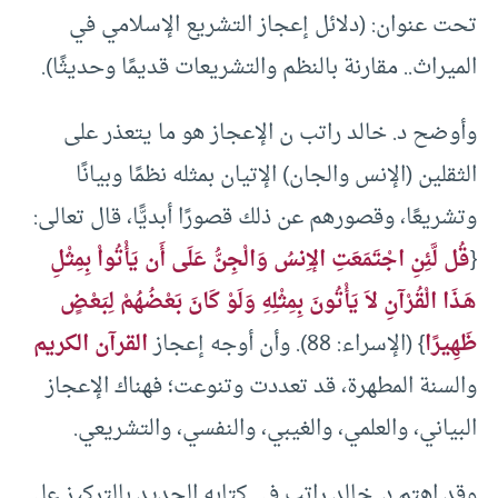
تحت عنوان: (دلائل إعجاز التشريع الإسلامي في
الميراث.. مقارنة بالنظم والتشريعات قديمًا وحديثًا).
وأوضح د. خالد راتب ن الإعجاز هو ما يتعذر على
الثقلين (الإنس والجان) الإتيان بمثله نظمًا وبيانًا
وتشريعًا، وقصورهم عن ذلك قصورًا أبديًّا، قال تعالى:
{
قُل لَّئِنِ اجْتَمَعَتِ الإِنسُ وَالْجِنُّ عَلَى أَن يَأْتُواْ بِمِثْلِ
هَـذَا الْقُرْآنِ لاَ يَأْتُونَ بِمِثْلِهِ وَلَوْ كَانَ بَعْضُهُمْ لِبَعْضٍ
ظَهِيرًا
} (الإسراء: 88). وأن أوجه إعجاز
القرآن الكريم
والسنة المطهرة، قد تعددت وتنوعت؛ فهناك الإعجاز
البياني، والعلمي، والغيبي، والنفسي، والتشريعي.
وقد اهتم د. خالد راتب في كتابه الجديد بالتركيز على