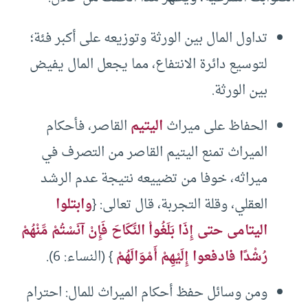
تداول المال بين الورثة وتوزيعه على أكبر فئة؛
لتوسيع دائرة الانتفاع، مما يجعل المال يفيض
بين الورثة.
الحفاظ على ميراث
اليتيم
القاصر، فأحكام
الميراث تمنع اليتيم القاصر من التصرف في
ميراثه، خوفا من تضييعه نتيجة عدم الرشد
العقلي، وقلة التجربة، قال تعالى: {
وابتلوا
اليتامى حتى إِذَا بَلَغُواْ النِّكَاحَ فَإِنْ آنَسْتُمْ مِّنْهُمْ
رُشْدًا فادفعوا إِلَيْهِمْ أَمْوَالَهُمْ
} (النساء: 6).
ومن وسائل حفظ أحكام الميراث للمال: احترام