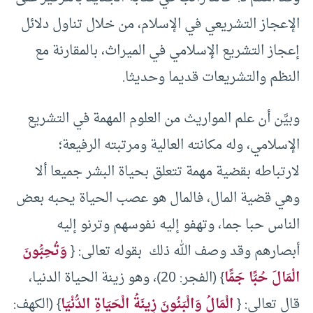
الإعجاز التشريعي في الإسلام، من خلال تناول دلائل
إعجاز التشريع الإسلامي في الميراث، بالمقارنة مع
النظم والتشريعات قديما وحديثا.
وبيَّن أن علم المواريث من العلوم المهمة في التشريع
الإسلامي، وله مكانته العالية ومرتبته الرفيعة؛
لارتباطه بقضية مهمة تتعلق بحياة البشر جميعا ألا
وهي قضية المال، فالمال هو عصب الحياة يحبه بعض
الناس حبا جما، وتهفو إليه نفوسهم وترنو إليه
أبصارهم وقد وصف الله ذلك بقوله تعالى: {
وَتُحِبُّونَ
الْمَالَ حُبًّا جَمًّا
} (الفجر: 20)، وهو زينة الحياة الدنيا،
قال تعالى: {
الْمَالُ وَالْبَنُونَ زِينَةُ الْحَيَاةِ الدُّنْيَا
} (الكهف: