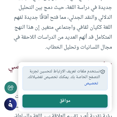
جديدة في دراسة اللغة، حيث دمج بين التحليل
الدلالي والنقد الجدلي، مما فتح آفاقًا جديدة لفهم
اللغة ككيان ثقافي واجتماعي متغير. إن هذا النهج
المتكامل قد ألهم العديد من الدراسات اللاحقة في
مجال اللسانيات وتحليل الخطاب.
التأثير على النقاش الثقافي والسياسي
نستخدم ملفات تعريف الارتباط لتحسين تجربة
التصفح الخاصة بك. يمكنك تخصيص تفضيلاتك.
تخصيص
لم يقتصر تأثير الكتاب على الجانب الأكاديمي
فحسب، بل تجاوز ذلك ليصل إلى صلب النقاشات
موافق
الثقافية والسياسية في العالم العربي. فقدّم المسدّي
رؤية نقدية تُعيد تقييم العلاقة بين اللغة والسلطة،