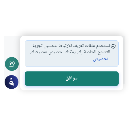
هل انتفعت بهذا المحتوى؟
نستخدم ملفات تعريف الارتباط لتحسين تجربة
التصفح الخاصة بك. يمكنك تخصيص تفضيلاتك.
تخصيص
نعم
لا
موافق
عن الكاتب
مصطفى عاشور
لديه 253 مقالة
بعض أعماله