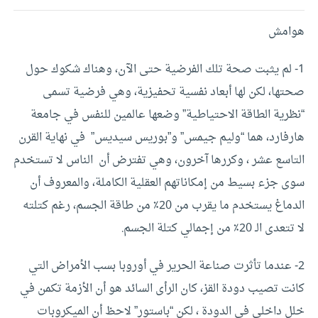
هوامش
1- لم يثبت صحة تلك الفرضية حتى الآن، وهناك شكوك حول
صحتها، لكن لها أبعاد نفسية تحفيزية، وهي فرضية تسمى
“نظرية الطاقة الاحتياطية” وضعها عالمين للنفس في جامعة
هارفارد، هما “وليم جيمس” و”بوريس سيديس” في نهاية القرن
التاسع عشر ، وكررها آخرون، وهي تفترض أن الناس لا تستخدم
سوى جزء بسيط من إمكاناتهم العقلية الكاملة، والمعروف أن
الدماغ يستخدم ما يقرب من 20٪ من طاقة الجسم، رغم كتلته
لا تتعدى الـ 20٪ من إجمالي كتلة الجسم.
2- عندما تأثرت صناعة الحرير في أوروبا بسب الأمراض التي
كانت تصيب دودة القز، كان الرأى السائد هو أن الأزمة تكمن في
خلل داخلي في الدودة ، لكن “باستور” لاحظ أن الميكروبات