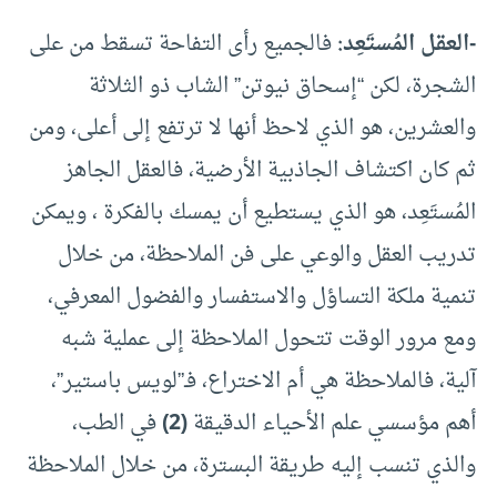
-العقل المُستَعِد:
فالجميع رأى التفاحة تسقط من على
الشجرة، لكن “إسحاق نيوتن” الشاب ذو الثلاثة
والعشرين، هو الذي لاحظ أنها لا ترتفع إلى أعلى، ومن
ثم كان اكتشاف الجاذبية الأرضية، فالعقل الجاهز
المُستَعِد، هو الذي يستطيع أن يمسك بالفكرة ، ويمكن
تدريب العقل والوعي على فن الملاحظة، من خلال
تنمية ملكة التساؤل والاستفسار والفضول المعرفي،
ومع مرور الوقت تتحول الملاحظة إلى عملية شبه
آلية، فالملاحظة هي أم الاختراع، فـ”لويس باستير”،
أهم مؤسسي علم الأحياء الدقيقة
(2)
في الطب،
والذي تنسب إليه طريقة البسترة، من خلال الملاحظة