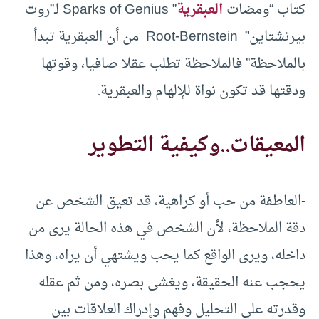
كتاب “ومضات
العبقرية
” Sparks of Genius لـ”روت
بيرنشتاين” Root-Bernstein من أن العبقرية تبدأ
بالملاحظة” فالملاحظة تطلب عقلا صافيا، وقوتها
ودقتها قد تكون نواة للإلهام والعبقرية.
المعيقات..وكيفية التطوير
-العاطفة من حب أو كراهية، قد تعيق الشخص عن
دقة الملاحظة، لأن الشخص في هذه الحالة يرى من
داخله، ويرى الواقع كما يحب ويشتهي أن يراه، وهذا
يحجب عنه الحقيقة، ويغشى بصره، ومن ثم عقله
وقدرته على التحليل وفهم وإدراك العلاقات بين