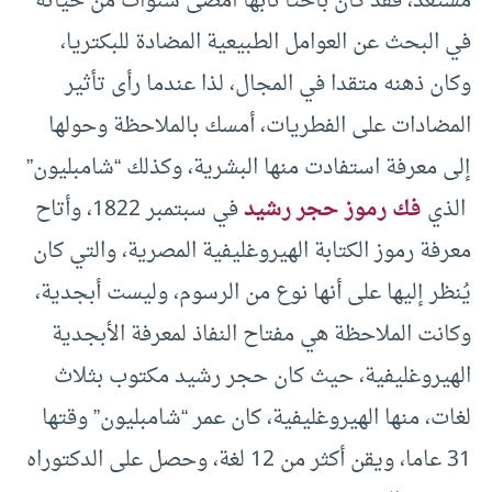
مستعد، فقد كان باحثا نابها أمضى سنوات من حياته
في البحث عن العوامل الطبيعية المضادة للبكتريا،
وكان ذهنه متقدا في المجال، لذا عندما رأى تأثير
المضادات على الفطريات، أمسك بالملاحظة وحولها
إلى معرفة استفادت منها البشرية، وكذلك “شامبليون”
الذي
فك رموز حجر رشيد
في سبتمبر 1822، وأتاح
معرفة رموز الكتابة الهيروغليفية المصرية، والتي كان
يُنظر إليها على أنها نوع من الرسوم، وليست أبجدية،
وكانت الملاحظة هي مفتاح النفاذ لمعرفة الأبجدية
الهيروغليفية، حيث كان حجر رشيد مكتوب بثلاث
لغات، منها الهيروغليفية، كان عمر “شامبليون” وقتها
31 عاما، ويقن أكثر من 12 لغة، وحصل على الدكتوراه