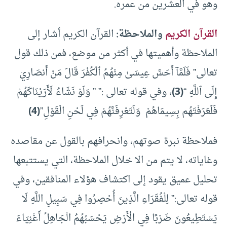
وهو في العشرين من عمره.
القرآن الكريم
والملاحظة:
القرآن الكريم أشار إلى
الملاحظة وأهميتها في أكثر من موضع، فمن ذلك قول
تعالى” فَلَمَّآ أَحَسَّ عِيسَىٰ مِنْهُمُ ٱلْكُفْرَ قَالَ مَنْ أَنصَارِيۤ
إِلَى ٱللَّهِ “
(3)
، وفي قوله تعالى :” ” وَلَوْ نَشَاءُ لَأَرَيْنَاكَهُمْ
فَلَعَرَفْتَهُم بِسِيمَاهُمْ وَلَتَعْرِفَنَّهُمْ فِي لَحْنِ الْقَوْلِ”
(4)
فملاحظة نبرة صوتهم، وانحرافهم بالقول عن مقاصده
وغاياته، لا يتم من الا خلال الملاحظة، التي يستتبعها
تحليل عميق يقود إلى اكتشاف هؤلاء المنافقين، وفي
قوله تعالى:” لِلْفُقَرَاءِ الَّذِينَ أُحْصِرُوا فِي سَبِيلِ اللَّهِ لَا
يَسْتَطِيعُونَ ضَرْبًا فِي الْأَرْضِ يَحْسَبُهُمُ الْجَاهِلُ أَغْنِيَاءَ