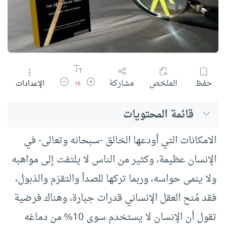
زيادة حجم الخط
تقليل حجم الخط
حفظ
الملخص
مشاركة
الإعدادات
16
قائمة المحتويات
الامكانات التي أودعها الخالق -سبحانه وتعالى- في
الإنسان عظيمة، وكثير من الناس لا يلتفت إلى مواهبه
ولا ينمى حواسه، وربما تركها للصدأ والتقزم والذبول،
فقد مُنح العقل الإنساني قدرات جبارة، وهناك فرضية
تقول أن الإنسان لا يستخدم سوى 10% من دماغه