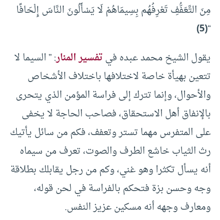
مِنَ التَّعَفُّفِ تَعْرِفُهُم بِسِيمَاهُمْ لَا يَسْأَلُونَ النَّاسَ إِلْحَافًا
(5)
“
يقول الشيخ محمد عبده في
تفسير المنار
: ” السيما لا
تتعين بهيأة خاصة لاختلافها باختلاف الأشخاص
والأحوال، وإنما تترك إلى فراسة المؤمن الذي يتحرى
بالإنفاق أهل الاستحقاق، فصاحب الحاجة لا يخفى
على المتفرس مهما تستر وتعفف، فكم من سائل يأتيك
رث الثياب خاشع الطرف والصوت، تعرف من سيماه
أنه يسأل تكثرا وهو غني، وكم من رجل يقابلك بطلاقة
وجه وحسن بزة فتحكم بالفراسة في لحن قوله،
ومعارف وجهه أنه مسكين عزيز النفس.