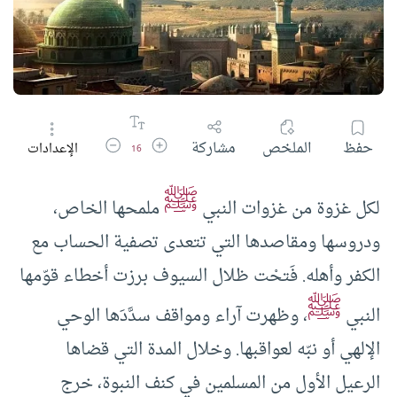
زيادة حجم الخط
تقليل حجم الخط
حفظ
الملخص
مشاركة
الإعدادات
16
ﷺ
لكل غزوة من غزوات النبي
ملمحها الخاص،
ودروسها ومقاصدها التي تتعدى تصفية الحساب مع
الكفر وأهله. فَتحْت ظلال السيوف برزت أخطاء قوّمها
ﷺ
النبي
، وظهرت آراء ومواقف سدَّدَها الوحي
الإلهي أو نبّه لعواقبها. وخلال المدة التي قضاها
الرعيل الأول من المسلمين في كنف النبوة، خرج