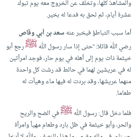
والمشاهدَ كلها، وتخلف عن الخروج معه يوم تبوك
عشرة أيام، ثم لحق به فدعا له بخير.
أما سبب التباطؤ فيخبر عنه
سعد بن أبي وقاص
ﷺ
رضي الله قائلا: “حتى إذا سار رسول الله
رجع أبو
خيثمة ذات يوم إلى أهله في يوم حار، فوجد امرأتين
له في عريشين لهما في حائط قد رشت كل واحدة
منهما عريشها، وقد بردت له فيها ماء وهيأت له
طعاما.
ﷺ
فلما دخل قال: رسول الله
في الضح والريح
والحر، وأبو خيثمة في ظل بارد وطعام مهيأ وامرأة
حسناء، في ماله مقيم .. ما هذا بالنصف.. والله لا أدخل