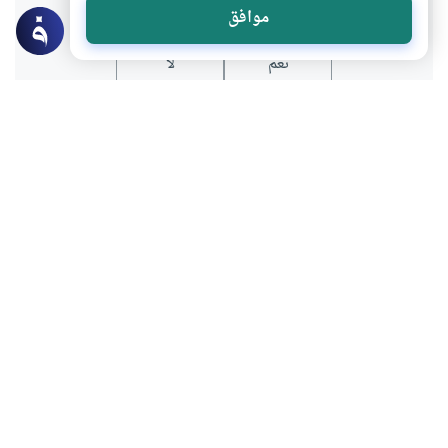
موافق
نعم
لا
عن الكاتب
حميد بن خيبش
لديه 141 مقالة
كاتب ومعلم مغربي، أصدر عدة مؤلفات منها : " أوراق في السيرة
و الأخلاق " و"السوانح " وكتاب " حين يغضب المعلمون "
بالإضافة لعدة مقالات ودراسات ونصوص شعرية وقصصية
بعض أعماله
كيف نتذوق الأدب؟