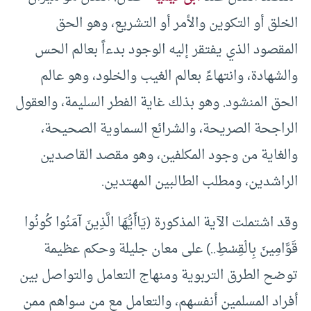
الخلق أو التكوين والأمر أو التشريع، وهو الحق
المقصود الذي يفتقر إليه الوجود بدءاً بعالم الحس
والشهادة، وانتهاءً بعالم الغيب والخلود، وهو عالم
الحق المنشود. وهو بذلك غاية الفطر السليمة، والعقول
الراجحة الصريحة، والشرائع السماوية الصحيحة،
والغاية من وجود المكلفين، وهو مقصد القاصدين
الراشدين، ومطلب الطالبين المهتدين.
وقد اشتملت الآية المذكورة (يَاأَيُّهَا الَّذِينَ آمَنُوا كُونُوا
قَوَّامِينَ بِالْقِسْطِ..) على معان جليلة وحكم عظيمة
توضح الطرق التربوية ومنهاج التعامل والتواصل بين
أفراد المسلمين أنفسهم، والتعامل مع من سواهم ممن