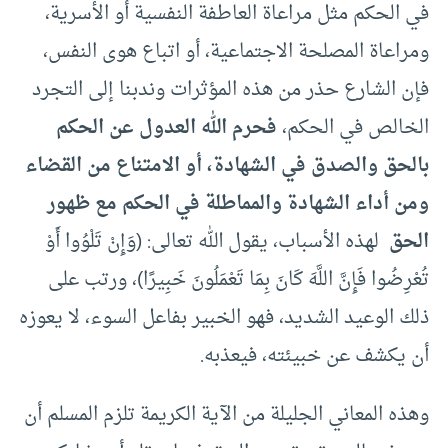
في الحكم مثل مراعاة العاطفة النفسية أو الأسرية،
ومراعاة المصلحة الاجتماعية، أو اتباع هوى النفس،
فإن الشارع حذر من هذه المؤثرات وندبنا إلى التجرد
الخالص في الحكم،
فحرم الله العدول عن الحكم
بالحق والصدق في الشهادة، أو الامتناع من القضاء
ومن أداء الشهادة والمماطلة في الحكم مع ظهور
الحق
لهذه الأسباب، يقول الله تعالى: (وَإِنْ تَلْوُوا أَوْ
تُعْرِضُوا فَإِنَّ اللَّهَ كَانَ بِمَا تَعْمَلُونَ خَبِيرًا)، ورتب على
ذلك الوعيد الشديد، فهو الخبير بفاعل السوء، لا يعوزه
أن يكشف عن خبيئته، فيعذبه.
وهذه المعاني الجليلة من الآية الكريمة تلزم المسلم أن