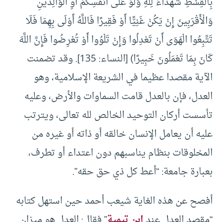
بِالْقِسْطِ شُهَدَاءَ لِلَّهِ وَلَوْ عَلَى أَنْفُسِكُمْ أَوِ الْوَالِدَيْنِ
وَالْأَقْرَبِينَ إِنْ يَكُنْ غَنِيًّا أَوْ فَقِيرًا فَاللَّهُ أَوْلَى بِهِمَا فَلَا
تَتَّبِعُوا الْهَوَى أَنْ تَعْدِلُوا وَإِنْ تَلْوُوا أَوْ تُعْرِضُوا فَإِنَّ اللَّهَ
كَانَ بِمَا تَعْمَلُونَ خَبِيرًا) [النساء: 135]. وقد تضمنت
الآية مقصدا عظيما في الشريعة الإسلامية، وهو
العدل، فإن بالعدل قامت السماوات والأرض، وعليه
تأسست أركان التوحيد الخالص لله تعالى، ويترتب
عليه أن يعامل الإنسان خالقه أو ذاته أو غيره من
المخلوقات بنظام يناسبهم دون اعتداء أو تطرف،
بعبارة جامعة: “أعط كل ذي حق حقه”.
أفصح عن هذه الغاية شيعب أحمد حين استهل كتابه
“مقصد العدل عند
ابن تيمية
” فقال: العدل هو ميزان