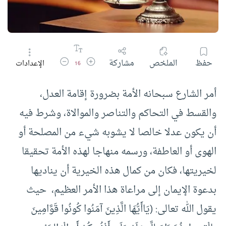
زيادة حجم الخط
تقليل حجم الخط
حفظ
الملخص
مشاركة
الإعدادات
16
أمر الشارع سبحانه الأمة بضرورة إقامة العدل،
والقسط في التحاكم والتناصر والموالاة، وشرط فيه
أن يكون عدلا خالصا لا يشوبه شيء من المصلحة أو
الهوى أو العاطفة، ورسمه منهاجا لهذه الأمة تحقيقا
لخيريتها، فكان من كمال هذه الخيرية أن يناديها
بدعوة الإيمان إلى مراعاة هذا الأمر العظيم، حيث
يقول الله تعالى: (يَاأَيُّهَا الَّذِينَ آمَنُوا كُونُوا قَوَّامِينَ