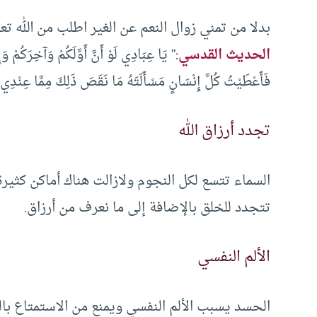
بدلا من تمني زوال النعم عن الغير اطلب من الله تعا
الحديث القدسي
:” يَا عِبَادِي لَوْ أَنَّ أَوَّلَكُمْ وَآخِرَكُم
فَأَعْطَيْتُ ‌كُلَّ ‌إِنْسَانٍ ‌مَسْأَلَتَهُ مَا نَقَصَ ذَلِكَ مِمَّا عِنْدِي إ
تجدد أرزاق الله
السماء تتسع لكل النجوم ولازالت هناك أماكن كثير
تتجدد للخلق بالإضافة إلى ما نعرف من أرزاق.
الألم النفسي
الحسد يسبب الألم النفسي ويمنع من الاستمتاع بالن