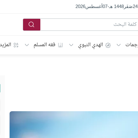
24
صَفَر
1448 هـ
-
07
أغسطس
2026
جمات
الهدي النبوي
فقه المسلم
المزيد