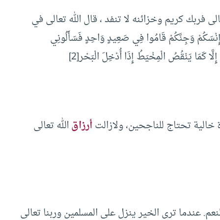
لى فربك كريم وخزائنه لا تنفد ، قال الله تعالى في
ْ وَإِنْسَكُمْ وَجِنَّكُمْ قَامُوا فِي صَعِيدٍ وَاحِدٍ فَسَأَلُونِي
ِلَّا كَمَا يَنْقُصُ الْمِخْيَطُ إِذَا أُدْخِلَ الْبَحْر[2]
ة خالية تحتاج للناجحين، ولازالت
أرزاق
الله تعالى
عم. عندما ترى الخير ينزل على المسلمين وربنا تعالى