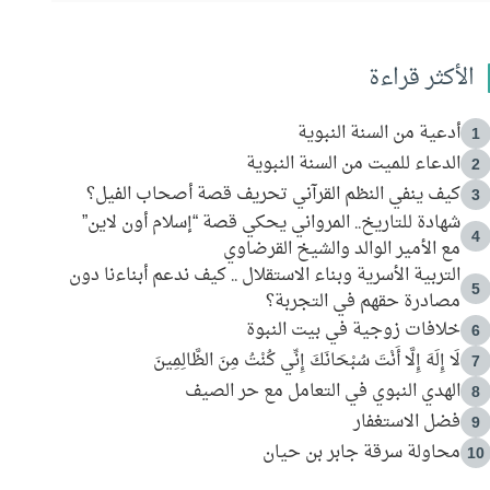
الأكثر قراءة
أدعية من السنة النبوية
1
الدعاء للميت من السنة النبوية
2
كيف ينفي النظم القرآني تحريف قصة أصحاب الفيل؟
3
شهادة للتاريخ.. المرواني يحكي قصة “إسلام أون لاين”
4
مع الأمير الوالد والشيخ القرضاوي
التربية الأسرية وبناء الاستقلال .. كيف ندعم أبناءنا دون
5
مصادرة حقهم في التجربة؟
خلافات زوجية في بيت النبوة
6
لَا إِلَهَ إِلَّا أَنْتَ سُبْحَانَكَ إِنِّي كُنْتُ مِنَ الظَّالِمِينَ
7
الهدي النبوي في التعامل مع حر الصيف
8
فضل الاستغفار
9
محاولة سرقة جابر بن حيان
10