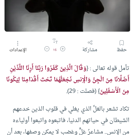
زيادة حجم الخط
تقليل حجم الخط
حفظ
مشاركة
الإعدادات
16
تأمل قوله تعالى : {
وَقَالَ الَّذِينَ كَفَرُوا رَبَّنَا أَرِنَا اللَّذَيْنِ
أَضَلَّانَا مِنَ الْجِنِّ وَالْإِنسِ نَجْعَلْهُمَا تَحْتَ أَقْدَامِنَا لِيَكُونَا
مِنَ الْأَسْفَلِينَ
} (فصلت : 29).
تكاد تشعر بالغلِّ الذي يغلي في قلوب الذين خدعهم
الشيطان في حياتهم الدنيا، فاتبعوه واتبعوا أولياءه
من الإنس.. مشاعرُ غلٍّ وغضبٍ لا يمكن وصفها، بعد أن