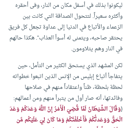
ليكونوا بذلك في أسفل مكان من النار، وفى أحقره
وأكثره سعيراً. لتتحول الصداقة التي كانت بين
الزعماء والأتباع في الدنيا إلى عداوة تجعل كل فريق
يحتقر صاحبه، ويتمنى له أسوأ العذاب”. هكذا حالهم
في النار وهم يتلاومون.
لكن المشهد الذي يستحق الكثير من التأمل، حين
يتفاجأ أتباع إبليس من الإنس الذين اتبعوا خطواته
لحظة بلحظة، ظناً واعتقاداً منهم في صلاحها
وفائدتها، أنه صار أول من يتبرأ منهم ومن أعمالهم:
{
وَقَالَ الشَّيْطَانُ لَمَّا قُضِيَ الْأَمْرُ إِنَّ اللَّهَ وَعَدَكُمْ وَعْدَ
الْحَقِّ وَوَعَدتُّكُمْ فَأَخْلَفْتُكُمْ وَمَا كَانَ لِيَ عَلَيْكُم مِّن