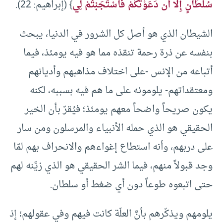
سُلْطَانٍ إِلَّا أَن دَعَوْتُكُمْ فَاسْتَجَبْتُمْ لِي
} (إبراهيم: 22).
الشيطان الذي هو أصل كل الشرور في الدنيا، يبحث
بنفسه عن ذرة رحمة تنقذه مما هو فيه يومئذ، فيما
أتباعه من الإنس -على اختلاف مذاهبهم وأديانهم
ومعتقداتهم- يلومونه على ما هم فيه بسببه، لكنه
يكون صريحاً واضحاً معهم يومئذ؛ فيُقرّ بأن الخير
الحقيقي هو الذي حمله الأنبياء والمرسلون ومن سار
على دربهم، وأنه استطاع إغواءهم والانحراف بهم لمّا
وجد قبولاً منهم، فيما الشر الحقيقي هو الذي زيَّنه لهم
حتى اتبعوه طوعاً دون أي ضغط أو سلطان.
يلومهم ويذكّرهم بأنَّ العلّة كانت فيهم وفي عقولهم؛ إذ