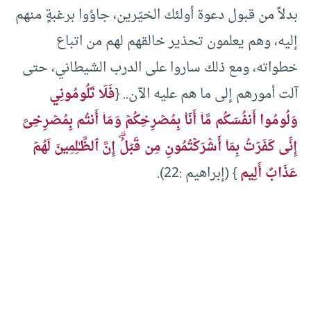
بدلاً من قبول دعوة أولئك الخيّرين، جاؤوا برغبةٍ منهم
إليه، وهم يعلمون تحذير خالقهم لهم من اتباع
خطواته، ومع ذلك ساروا على الدرب الشيطاني، حتى
آلت أمورهم إلى ما هم عليه الآن.. {
فَلَا تَلُومُونِي
وَلُومُوا أَنفُسَكُم مَّاۤ أَنَا۠ بِمُصۡرِخِكُمۡ وَمَاۤ أَنتُم بِمُصۡرِخِیَّ
إِنِّی كَفَرۡتُ بِمَاۤ أَشۡرَكۡتُمُونِ مِن قَبۡلُۗ إِنَّ ٱلظَّـٰلِمِینَ لَهُمۡ
عَذَابٌ أَلِیم
} (إبراهيم :22).