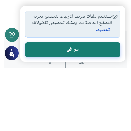
القرآن الكريم
إبليس
#
#
نستخدم ملفات تعريف الارتباط لتحسين تجربة
التصفح الخاصة بك. يمكنك تخصيص تفضيلاتك.
تخصيص
هل انتفعت بهذا المحتوى؟
موافق
نعم
لا
عن الكاتب
عبدالله العمادي
لديه 237 مقالة
كاتب صحفي يحمل درجة الدكتوراة في الإعلام لديه عدة