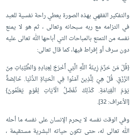
والتفكير الفقهي بهذه الصورة يعطي راحة نفسية للعبد
في التزامه مع ربه سبحانه وتعالى ، ثم هو لا يمنع
نفسه من التمتع بالمباحات التي أباحها الله تعالى عليه
دون سرف أو إفراط فيها، كما قال تعالى:
{قُلْ مَنْ حَرَّمَ زِينَةَ اللَّهِ الَّتِي أَخْرَجَ لِعِبَادِهِ وَالطَّيِّبَاتِ مِنَ
الرِّزْقِ. قُلْ هِيَ لِلَّذِينَ آمَنُوا فِي الْحَيَاةِ الدُّنْيَا. خَالِصَةً
يَوْمَ الْقِيَامَةِ. كَذَلِكَ نُفَصِّلُ الْآيَاتِ لِقَوْمٍ يَعْلَمُونَ}
[الأعراف: 32].
وفي الوقت نفسه لا يحرم الإنسان على نفسه ما أحله
الله تعالى له، حتى تكون حياته البشرية مستقيمة ،