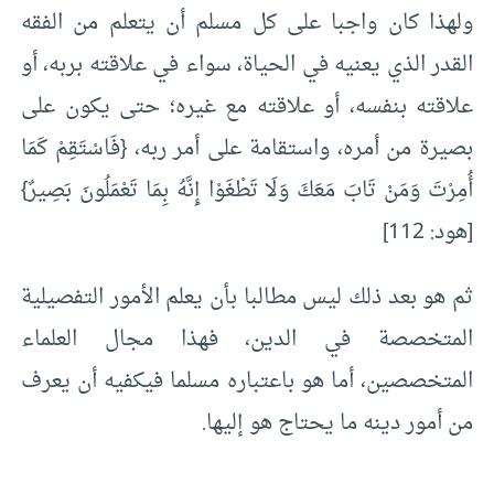
ولهذا كان واجبا على كل مسلم أن يتعلم من الفقه
القدر الذي يعنيه في الحياة، سواء في علاقته بربه، أو
علاقته بنفسه، أو علاقته مع غيره؛ حتى يكون على
بصيرة من أمره، واستقامة على أمر ربه، {فَاسْتَقِمْ كَمَا
أُمِرْتَ وَمَنْ تَابَ مَعَكَ وَلَا تَطْغَوْا إِنَّهُ بِمَا تَعْمَلُونَ بَصِيرٌ}
[هود: 112]
ثم هو بعد ذلك ليس مطالبا بأن يعلم الأمور التفصيلية
المتخصصة في الدين، فهذا مجال العلماء
المتخصصين، أما هو باعتباره مسلما فيكفيه أن يعرف
من أمور دينه ما يحتاج هو إليها.