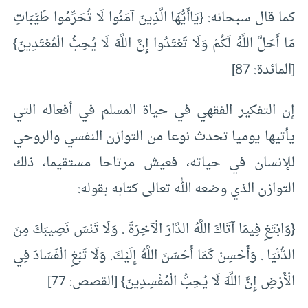
كما قال سبحانه: {يَاأَيُّهَا الَّذِينَ آمَنُوا لَا تُحَرِّمُوا طَيِّبَاتِ
مَا أَحَلَّ اللَّهُ لَكُمْ وَلَا تَعْتَدُوا إِنَّ اللَّهَ لَا يُحِبُّ الْمُعْتَدِينَ}
[المائدة: 87]
إن التفكير الفقهي في حياة المسلم في أفعاله التي
يأتيها يوميا تحدث نوعا من التوازن النفسي والروحي
للإنسان في حياته، فعيش مرتاحا مستقيما، ذلك
التوازن الذي وضعه الله تعالى كتابه بقوله:
{وَابْتَغِ فِيمَا آتَاكَ اللَّهُ الدَّارَ الْآخِرَةَ . وَلَا تَنْسَ نَصِيبَكَ مِنَ
الدُّنْيَا . وَأَحْسِنْ كَمَا أَحْسَنَ اللَّهُ إِلَيْكَ. وَلَا تَبْغِ الْفَسَادَ فِي
الْأَرْضِ إِنَّ اللَّهَ لَا يُحِبُّ الْمُفْسِدِينَ} [القصص: 77]