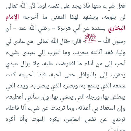
فعل شيء منها فلا يجد على نفسه لوما لأن الله تعالى
لن يلومه، ويشهد لهذا المعنى ما أخرجه
الإمام
البخاري
بسنده عن أبي هريرة – رضي الله عنه – أن
ﷺ
رسول الله –
- قال: «قال الله تعالى: من عادى لي
وليا، فقد آذنته بحرب، وما تقرب إلي عبدي بشيء
أحب إلي من أداء ما افترضت عليه، ولا يزال عبدي
يتقرب إلي بالنوافل حتى أحبه، فإذا أحببته كنت
سمعه الذي يسمع به، وبصره الذي يبصر به، ويده التي
يبطش بها، ورجله التي يمشي بها، وإن سألني أعطيته،
وإن استعاذ بي أعذته، وما ترددت عن شيء أنا فاعله،
ترددي عن نفس المؤمن، يكره الموت وأنا أكره
مساءته.