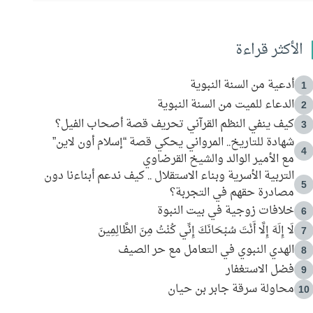
الأكثر قراءة
أدعية من السنة النبوية
1
الدعاء للميت من السنة النبوية
2
كيف ينفي النظم القرآني تحريف قصة أصحاب الفيل؟
3
شهادة للتاريخ.. المرواني يحكي قصة “إسلام أون لاين”
4
مع الأمير الوالد والشيخ القرضاوي
التربية الأسرية وبناء الاستقلال .. كيف ندعم أبناءنا دون
5
مصادرة حقهم في التجربة؟
خلافات زوجية في بيت النبوة
6
لَا إِلَهَ إِلَّا أَنْتَ سُبْحَانَكَ إِنِّي كُنْتُ مِنَ الظَّالِمِينَ
7
الهدي النبوي في التعامل مع حر الصيف
8
فضل الاستغفار
9
محاولة سرقة جابر بن حيان
10