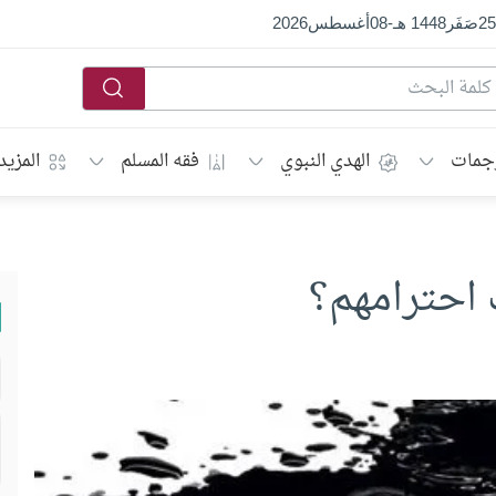
25
صَفَر
1448 هـ
-
08
أغسطس
2026
جمات
الهدي النبوي
فقه المسلم
المزيد
 احترامهم؟