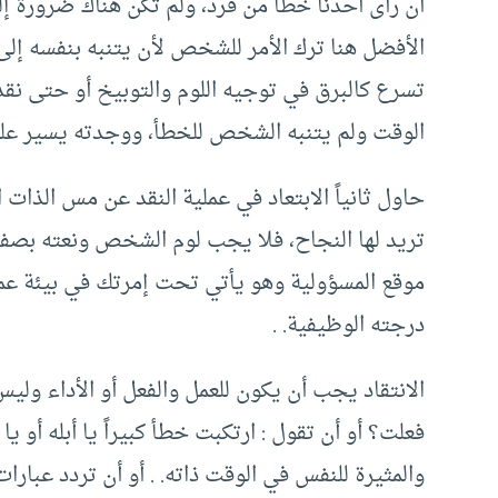
أن رأى أحدنا خطأً من فرد، ولم تكن هناك ضرورة إ
الأفضل هنا ترك الأمر للشخص لأن يتنبه بنفسه إلى
تسرع كالبرق في توجيه اللوم والتوبيخ أو حتى نقد ا
الوقت ولم يتنبه الشخص للخطأ، ووجدته يسير على ا
حاول ثانياً الابتعاد في عملية النقد عن مس الذات
تريد لها النجاح، فلا يجب لوم الشخص ونعته بص
موقع المسؤولية وهو يأتي تحت إمرتك في بيئة عم
درجته الوظيفية. .
الانتقاد يجب أن يكون للعمل والفعل أو الأداء وليس 
فعلت؟ أو أن تقول : ارتكبت خطأ كبيراً يا أبله أو 
والمثيرة للنفس في الوقت ذاته. . أو أن تردد عبار