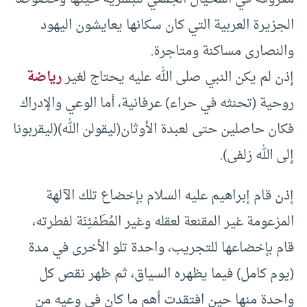
الجزيرة العربية التي كان سكانها يعايشون اليهود
والنصارى مساكنة ومتاجرة.
إذن لم يكن النبي صلى الله عليه يحتاج لغير
رياضة
روحية (تحنثه في حراء) عرفانية، أما الوعي والإدراك
فكان حاصلين حتى لعبدة الأوثان(ليقولن الله)(ليقربونا
إلى الله زلفى).
إذن قام إبراهيم عليه السلام بإخضاع تلك الآلهة
المزعومة غير المقنعة لعقله وغير المُطَمْئِنَة لفطرته،
قام بإخضاعها للتجريب، واحدة تلو الأخرى في مدة
(يوم كامل) فيما يظهره السياق، ثم ظهر نقص كل
واحدة منها حين افتقدت أهم ما كان في وعيه من