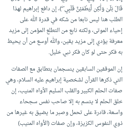
قَالَ بَلَىٰ وَلَٰكِن لِّيَطْمَئِنَّ قَلْبِي ۖ )، إن دافع إبراهيم لهذا
الطلب هنا ليس نابعا من شكه في قدرة الله على
إحياء الموتى، ولكنه نابع من التطلع المؤمن إلى مزيد
معرفة يؤدي إلى مزيد يقين، والله أوسع من أن يحيط
به فكر حتى لو كان فكر نبي خليل.
إن الموقفين السابقين ينسجمان بتطابق مع الصفات
التي ذكرها القرآن لشخصية إبراهيم عليه السلام، وهي
صفات الحلم الكبير والقلب السليم الأواه المنيب، إن
خلق الحلم لا يتسم به إلا صاحب نفس سجحاء
واسعة، قادرة على تحمل وصبر ما يضيق به غيرها من
ذوي النفوس الكزيزة، وإن صفات (الأواه المنيب)