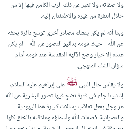
ولا صفاته، ولا تعبر عن ذلك الرب الكامن فيها إلا من
خلال النفرة من غيره والاطمئنان إليه.
وبما أنه لم يكن يمتلك مصادر أخرى توسع دائرة بحثه
عن الله – حيث قومه بدائيو التصور عن الله – لم يكن
عنده إلا خيار وضع الآلهة المقدسة عند قومه أمام
سؤال الشك المنهجي.
ﷺ
ولا يقاس حال النبي
على إبراهيم عليه السلام،
إذ نبينا جاء في فترة نضج فيها تصور البشرية عن الله
عز وجل بفعل تعاقب رسالات كبيرة هما اليهودية
والنصرانية، فصفات الله وأسماؤه وعلاقته بالخلق كلها
معروفة في المخيال الجمعي للبشرية حينها وخصوصا