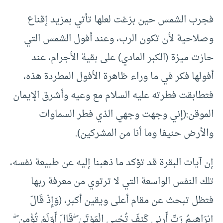
فجرب الشمس حين بزغت لعلها تأتي بمزيد إقناع
وصلاحية لأن تكون الرب، وعند أفول الشمس التي
حازت ميزة (الكبر المادي) على بقية الأجرام، عند
أفولها فكر في ما وراء ظاهرة الأفول المطردة هذه،
فتطابقت فطرته عليه السلام مع وعيه وأشرق الإيمان
الموقن:(إني وجهت وجهي الذي فطر السماوات
والأرض حنيفا وما أنا من المشركين).
إن آيات البقرة قد تؤكد ما ذهبنا إليه عن طبيعة نفسه،
تلك النفس الواسعة التي لا ترتوي من معرفة ربها
فتظل تبحث عن مقام أعلى ويقين أكبر، (وَإِذْ قَالَ
إِبْرَاهِيمُ رَبِّ أَرِنِي كَيْفَ تُحْيِي الْمَوْتَىٰ ۖ قَالَ أَوَلَمْ تُؤْمِن ۖ