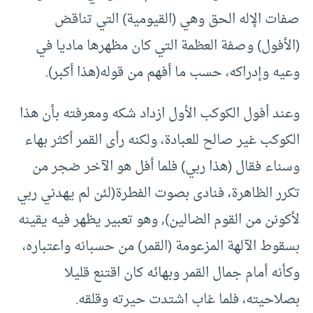
صفات الإله الحق وهي (القيومية) التي تناقض
(الأفول) وصفة العظمة التي كان مظهرها ماديا في
وعيه وإدراكه، حسب ما أفهم من قوله(هذا أكبر).
وعند أفول الكوكب الأول ازداد شكه ومعرفته بأن هذا
الكوكب غير صالح للعبادة، ولكنه رأى القمر أكثر بهاء
وسناء فقال (هذا ربي) فلما أفل هو الآخر ضجر من
تكرر الظاهرة، فنادى بصوت الفطرة(لئن لم يهدني ربي
لأكونن من القوم الضالين), وهو تعبير يظهر فيه يقينه
بسقوط الآلهة المزعومة (القمر) من حسبانه واعتباره،
وكأنه أمام جمال القمر وبهائه كان اقتنع قليلا
بصلاحيته، فلما غاب اشتدت حيرته وقلقه.