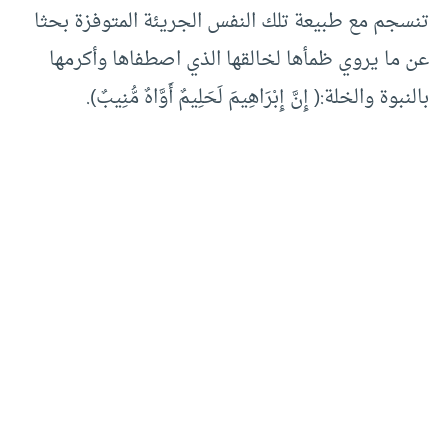
تنسجم مع طبيعة تلك النفس الجريئة المتوفزة بحثا
عن ما يروي ظمأها لخالقها الذي اصطفاها وأكرمها
بالنبوة والخلة:( إِنَّ إِبْرَاهِيمَ لَحَلِيمٌ أَوَّاهٌ مُّنِيبٌ).