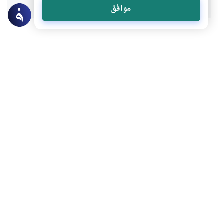
موافق
عن الكاتب
الشيخ أحمد البان
لديه 107 مقالة
بعض أعماله
“آيا صوفيا” حان الوصال
الظرفاء والشحاذون بين بغداد وباريس
الجرح الأندلسي في رواية موسم الهجرة إلى الشمال
تشريح الحداثوي العربي: الهزيمة المركبة
المزيد للكاتب