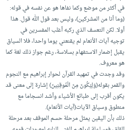
في أكثر من موضع وكما نفاها هو عن نفسه في قوله:
(وما أنا من المشركين)، وليس بعد قول الله قول. هذا
أولا. لكن التعسف الذي ركبه أغلب المفسرين في
توجيه آيات الأنعام لم يقنعني يوما واحدا، فلا السياق
يقبل إضمار الاستفهام بسلاسة، رغم جواز ذلك لغة كما
هو معروف.
وقد وجدت في تمهيد القرآن لحوار إبراهيم مع النجوم
والقمر بقوله(وَلِيَكُونَ مِنَ الْمُوقِنِينَ) إشارة إلى معنى قد
يكون أقرب إلى طبائع الأشياء وأشد انسجاما مع
منطوق وسياق الآيات(آيات الأنعام).
ذلك بأن اليقين يمثل مرحلة حسم الموقف بعد مرحلة
القلق، فمساءلة إبراهيم الفتى النابه لمعبودات قومه