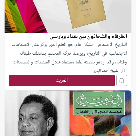
الظرفاء والشحاذون بين بغداد وباريس
التاريخ الاجتماعي -بشكل عام- هو العلم الذي يركز على الاهتمامات
الاجتماعية في التاريخ، ويرصد حركة المجتمع بمختلف طبقاته
وفئاته، وقد ازدهر بصفته علما مستقلا خلال الستينات والسبعينات
من القرن العشرين، مجسدا ردة فعل على تركيز دراسات التاريخ
الشيخ أحمد البان
الاقتصادي والسياسي في فئات الصفوة.
المزيد