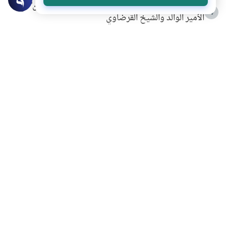
شهادة للتاريخ.. المرواني يحكي قصة “إسلام أون لاين” مع
4
الأمير الوالد والشيخ القرضاوي
التربية الأسرية وبناء الاستقلال .. كيف ندعم أبناءنا دون
5
مصادرة حقهم في التجربة؟
خلافات زوجية في بيت النبوة
6
لَا إِلَهَ إِلَّا أَنْتَ سُبْحَانَكَ إِنِّي كُنْتُ مِنَ الظَّالِمِينَ
7
الهدي النبوي في التعامل مع حر الصيف
8
فضل الاستغفار
9
محاولة سرقة جابر بن حيان
10
اشترك في قائمتنا البريدية ليصلك كل جديد