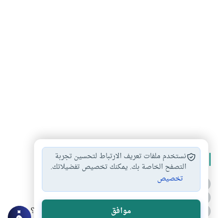
نستخدم ملفات تعريف الارتباط لتحسين تجربة
الأكثر قراءة
التصفح الخاصة بك. يمكنك تخصيص تفضيلاتك.
تخصيص
أدعية من السنة النبوية
1
الدعاء للميت من السنة النبوية
2
كيف ينفي النظم القرآني تحريف قصة أصحاب الفيل؟
موافق
3