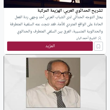
تشريح الحداثوي العربي: الهزيمة المركبة
يمثل التوجه الحداثي لدى الشباب العربي أحد وجهي ردة الفعل
الحادة على الواقع المتردي للأمة، فقد نتجت عنه السلفية المتطرفة
والحداثوية المتسيبة، الفرق بين السلفي المتطرف والحداثوي
المتسيب هو أن أحدهما قام بردة الفعل من موقع الثقة في الحضارة
الشيخ أحمد البان
المزيد
الإسلامية التي ينتمي إليها، فحمل السلاح لاستعادة مجدها، والآخر
قام بردة الفعل من موقع الانبتات الحضاري والوله المرضي بحضارة
الغرب، فسعى لهدم أسسها وتقويض بنائها، فالحداثوي في النهاية
سلفي بلا قيم حاكمة.