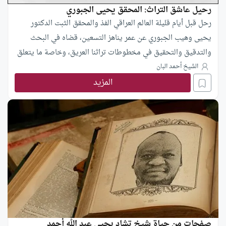
رحيل عاشق التراث: المحقق يحيى الجبوري
رحل قبل أيام قليلة العالم العراقي الفذ والمحقق الثبت الدكتور
يحيى وهيب الجبوري عن عمر يناهز التسعين، قضاه في البحث
والتدقيق والتحقيق في مخطوطات تراثنا العريق، وخاصة ما يتعلق
منه باللغة والأدب.
الشيخ أحمد البان
المزيد
صفحات من حياة شيخ تشاد يحيى عبد الله أحمد