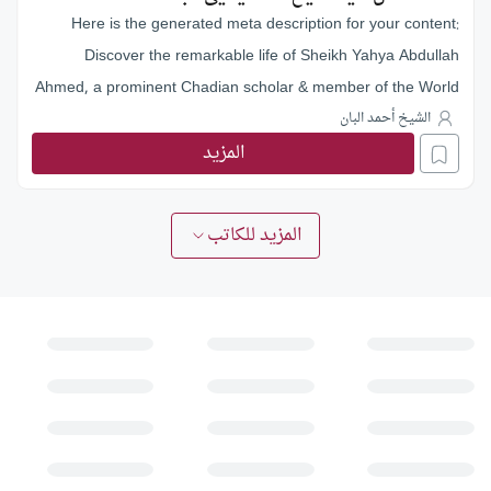
Here is the generated meta description for your content:
Discover the remarkable life of Sheikh Yahya Abdullah
Ahmed, a prominent Chadian scholar & member of the World
Muslim Scholars Union. Known for his humility, kindness, and
الشيخ أحمد البان
المزيد
dedication to education & dawah, he founded Al-Rashaad
organization & taught at Islamic universities globally. His
legacy continues through his students & initiatives promoting
المزيد للكاتب
Quranic knowledge.