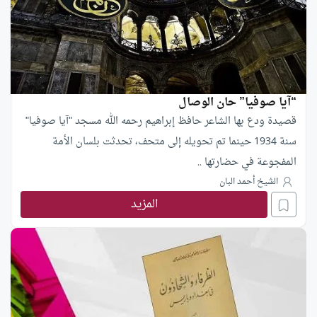
“آيا صوفيا” حان الوصال
قصيدة ودع بها الشاعر حافظ إبراهيم رحمه الله مسجد "آيا صوفيا"
سنة 1934 حينما تم تحويله إلى متحف، تحدثت بلسان الأمة
المفجوعة في حضارتها ..
الشيخ أحمد البان
المزيد