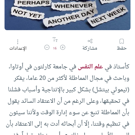
زيادة حجم الخط
تقليل حجم الخط
حفظ
مشاركة
الإعدادات
16
كأستاذ في
علم النفس
في جامعة كارلتون في أوتاوا،
وباحث في مجال المماطلة لأكثر من 20 عاما، يفكر
(تيموثي بيتشل) بشكل كبير بالإنتاجية وأسباب فشلنا
في تحقيقها، وعلى الرغم من أن الاعتقاد السائد يقول
بأن المماطلة تنبع عن سوء إدارة الوقت ولأننا سيئون
في تنظيم وقتنا، إلّا أن أبحاثه أدت به إلى الاعتقاد بأن