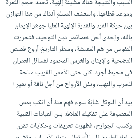
السبب والنتيجة هناك مشيئة إلهية، تحدد حجم الثمرة
وموعد قطافها. واستشف المسلم آنذاك من هذا التوازن
بين حركة الفرد والقدرة الإلهية العليا جوهر الإيمان
بالله، وإحدى أجل خصائص دين التوحيد، فتحررت
النفوس من هَم المعيشة، وسطر التاريخ أروع قصص
التضحية والإيثار، والغرس المحمود لفسائل العمران
في محيط أجرد، كان حتى الأمس القريب ساحة
للحرب والنهب، وبذل الأرواح من أجل ناقة أو بعير !
بيد أن التوكل شابَهُ سوء فهم منذ أن انكب بعض
المتصوفة على تفكيك العلاقة بين العبادات القلبية
وكسب الجوارح، فظهرت تعريفات وحكايات تقرن
سلوك الطريق إلى الله تعالى بترك الأسباب، وتشيع