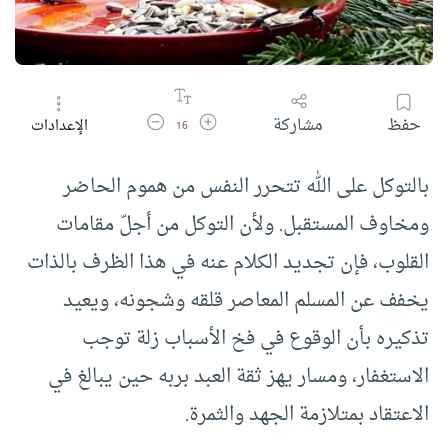
زيادة حجم الخط
تقليل حجم الخط
حفظ
مشاركة
الإعدادات
16
بالتوكل على الله تتحرر النفس من هموم الحاضر
ومخاوف المستقبل. ولأن التوكل من أجلّ مقامات
القلوب، فإن تجديد الكلام عنه في هذا الظرف بالذات
يخفف عن المسلم المعاصر قلقه وشجونه، ويعيد
تذكيره بأن الوقوع في فخ الأسباب زلة توجب
الاستغفار، ومسار يهز ثقة العبد بربه حين يبالغ في
الاعتقاد بمتلازمة الجهد والثمرة.