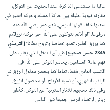
غالبا ما تستدعي الذاكرة، عند الحديث عن التوكل،
مقارنة نبوية جليلة بين حركة المسلم وحركة الطير في
سعيها خلف قوتها اليومي. فعن عمر رضي الله عنه
مرفوعا: “لو أنكم تتوكلون على الله حق توكله لرزقكم
كما يرزق الطير، تغدو خماصا وتروح بطانا”.
[الترمذي
2345.حسن صحيح]
غير أن التمثل الذي يغلب على
فهم عامة المسلمين، يحصر التوكل على الله في
الكسب المادي فقط، تماما كما يحصر مدلول الرزق في
الراتب الشهري، أو نسبة الأرباح، أو محصول الزرع.
وفي ذلك تحجيم للآثار المترتبة عن التوكل، كخُلق
رباني ارتضاه للرسل جميعا قبل الناس.