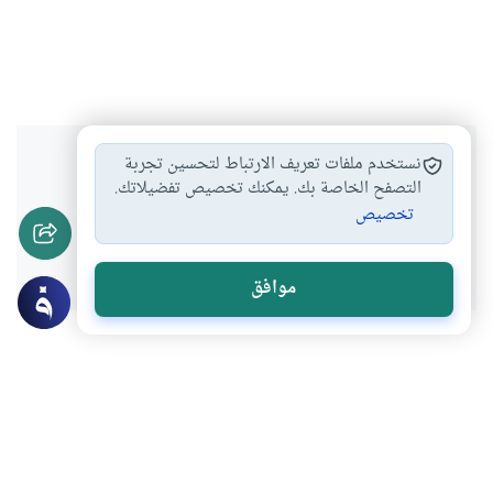
هل انتفعت بهذا المحتوى؟
نستخدم ملفات تعريف الارتباط لتحسين تجربة
التصفح الخاصة بك. يمكنك تخصيص تفضيلاتك.
تخصيص
نعم
لا
موافق
عن الكاتب
حميد بن خيبش
لديه 141 مقالة
كاتب ومعلم مغربي، أصدر عدة مؤلفات منها : " أوراق في السيرة