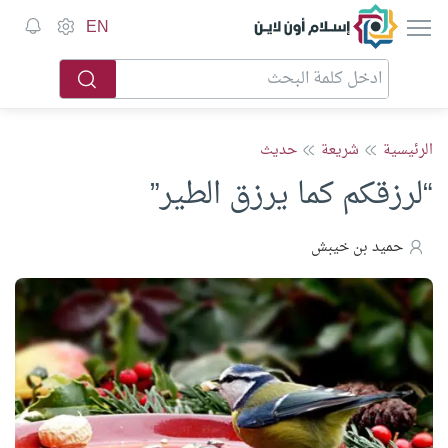
إسلام أون لاين
EN
الرئيسية
شريعة
حديث
“لرزقكم كما يرزق الطير”
حميد بن خيبش