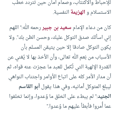
للإحباط والاكتئاب، وصمام أمان حين تتردد خطب
الاستسلام و
الهزيمة
النفسية.
كان من دعاء الإمام
سعيد بن جبير
رحمه الله:” اللهم
إني اسألك صدق التوكل عليك، وحسن الظن بك”. ولا
يكون التوكل صادقا إلا حين يتيقن المسلم بأن
الأسباب من نِعم الله تعالى، وأن الأخذ بها لا يُغني عن
القدرة الإلهية التي تُكمل للعبد ما عجزت عنه قواه، ثم
أن مدار الأمر كله على اتباع الأوامر واجتناب النواهي
ليبلغ المتوكل أمانيه، وفي هذا يقول
أبو القاسم
الجنيد
:” لم يبطء على الخلق ما وُعدوا، وإنما تخلفوا
عما أُمروا فأبطأ عليهم ما وُعدوا.”