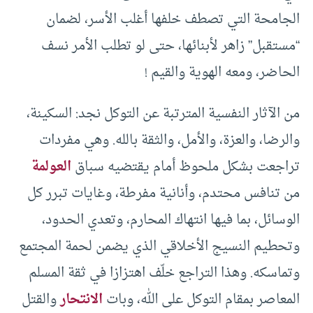
الجامحة التي تصطف خلفها أغلب الأسر، لضمان
“مستقبل” زاهر لأبنائها، حتى لو تطلب الأمر نسف
الحاضر، ومعه الهوية والقيم !
من الآثار النفسية المترتبة عن التوكل نجد: السكينة،
والرضا، والعزة، والأمل، والثقة بالله. وهي مفردات
تراجعت بشكل ملحوظ أمام يقتضيه سباق
العولمة
من تنافس محتدم، وأنانية مفرطة، وغايات تبرر كل
الوسائل، بما فيها انتهاك المحارم، وتعدي الحدود،
وتحطيم النسيج الأخلاقي الذي يضمن لحمة المجتمع
وتماسكه. وهذا التراجع خلّف اهتزازا في ثقة المسلم
المعاصر بمقام التوكل على الله، وبات
الانتحار
والقتل