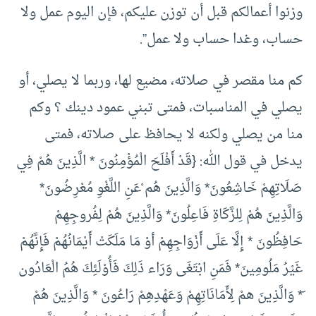
وزنوا أعمالكم قبل أن توزن عليكم، فإن اليوم عمل ولا
حساب، وغدا حساب ولا عمل”.
كم منا مقصر في صلاته، مضيع لها، وربما لا يصلي، أو
يصلي في المناسبات، فمتى تبني عمود دينك ؟ وكم
منا من يصلي ولكنه لا يحافظ على صلاته، فمتى
يدخل في قول الله: {قَدْ أَفْلَحَ الْمُؤْمِنُونَ * الَّذِينَ هُمْ فِي
صَلَاتِهِمْ خَاشِعُونَ* وَالَّذِينَ هُم ْعَنِ اللَّغْوِ مُعْرِضُونَ*
وَالَّذِينَ هُمْ لِلزَّكَاةِ فَاعِلُونَ* وَالَّذِينَ هُمْ لِفُروجِهِمْ
حَافِظُونَ * إِلَّا عَلَى أَزْوَاجِهِمْ أوْ مَا مَلَكَتْ أَيْمَانُهُمْ فَإِنَّهُمْ
غَيْرُ مَلُومِينَ* فَمَنِ ابْتَغَى وَرَاء ذَلِكَ فَأُوْلَئِكَ هُمُ الْعَادُون
َ* وَالَّذِينَ همْ لِأَمَانَاتِهِمْ وَعَهْدِهِمْ رَاعُونَ * وَالَّذِينَ هُمْ