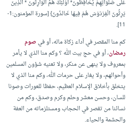
عَلَى صَلَوَاتِهِمْ يُحَافِظُونَ* أُوْلَئِكَ هُمُ الْوَارِثُونَ * الَّذِينَ
يَرِثُونَ الْفِرْدَوْسَ هُمْ فِيهَا خَالدُونَ} [سورة المؤمنون:1-
11].
كم منا المقصر في أداء زكاة ماله، أو في
صوم
رمضان
، أو في حج بيت الله ؟ وكم منا الذي لا يأمر
بمعروف ولا ينهى عن منكر، ولا تعنيه شؤون المسلمين
وأحوالهم، ولا يغار على حرمات الله، وكم منا الذي لا
يتخلق بأخلاق الإسلام العظيم، حفظا للعورات وصونا
للسان، وحسن معشر وحلم وكرم وصدق، وكم من
نسائنا من تقصر في الحجاب ومستلزماته من العفة
والحشمة والحياء.