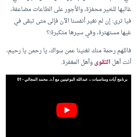
غالبها للخير محفزة، والأجور على الطاعات مضاعفة،
فيا ترى: إن لم نغير أنفسنا الآن فإلى متى تبقى في
غيها مستهترة، وفي سيرها متكبرة!؟
فاللهم رحمة منك تغنينا عمن سواك، يا رحمن يا رحيم،
أنت أهل
التقوى
وأهل المغفرة.
برنامج آيات ومناسبات ،، عبدالله البوعينين مع أ.د. محمد المجالي - 01