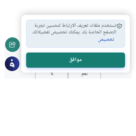
آيات الصيام
شهر رمضان
صيام رمضان
#
#
#
نستخدم ملفات تعريف الارتباط لتحسين تجربة
التصفح الخاصة بك. يمكنك تخصيص تفضيلاتك.
تخصيص
هل انتفعت بهذا المحتوى؟
موافق
نعم
لا
عن الكاتب
محمد خازر المجالي
لديه 5 مقالة