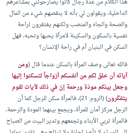
هذا الكلام من عدة رجال كانوا يصارحونني بمشاعرهم
الداخلية، ويقولون لي بأنه لا ينقصهم شيء من المال
والصحة والجاه والمنصب ولكنهم يفتقرون لراحة
نفسية بالسكون والسكينة لامرأة يحبها وتحبه، فهل
السكن في البنيان أم في راحة الإنسان؟
فالله تعالى وصف المرأة بالسكن عندما قال {
ومن
آياته أن خلق لكم من أنفسكم أزواجاً لتسكنوا إليها
وجعل بينكم مودّة ورحمة إنّ في ذلك لآيات لقوم
يتفكّرون
} (الروم: 21)، فالمرأة سكن للرجل كما أن
الرجل مركز أمان للمرأة، ويجمع بينهما المودة والرحمة،
فالمرأة تربي الأبناء وتجمعهم وتدير البيت من الصباح
إلي المساء لا تأخذ إجازة ولا ترتاح وهي تؤدي عملها