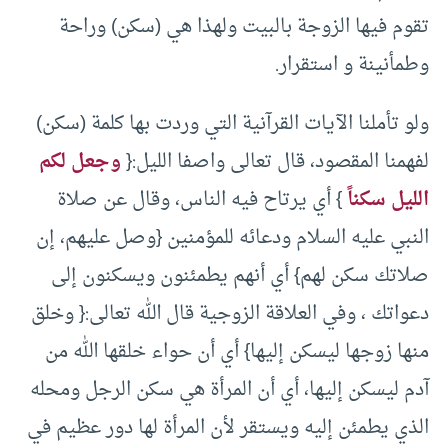
تقوم فيها الزوجة بالبيت ولهذا هي (سكن) وراحة
وطمأنينة و استقرار.
ولو تأملنا الآيات القرآنية التي وردت بها كلمة (سكن)
لفهمنا المقصود، قال تعالى واصفا الليل:{
وجعل لكم
الليل سكناً
} أي يرتاح فيه الناس، وقال عن صلاة
النبي عليه السلام ودعائه للمؤمنين {وصل عليهم، إن
صلاتك سكن لهم} أي أنهم يطمئنون ويسكنون إلى
دعواتك ، وفي العلاقة الزوجية قال الله تعالى:{ وخلق
منها زوجها ليسكن إليها} أي أن حواء خلقها الله من
آدم ليسكن إليها، أي أن المرأة هي سكن الرجل ومحله
الذي يطمئن إليه ويستقر لأن المرأة لها دور عظيم في