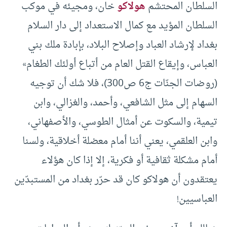
السلطان المحتشم
هولاكو
خان، ومجيئه في موكب
السلطان المؤيد مع كمال الاستعداد إلى دار السلام
بغداد لإرشاد العباد وإصلاح البلاد، بإبادة ملك بني
العباس، وإيقاع القتل العام من أتباع أولئك الطغام»
(روضات الجنّات ج6 ص300)، فلا شك أن توجيه
السهام إلى مثل الشافعي، وأحمد، والغزالي، وابن
تيمية، والسكوت عن أمثال الطوسي، والأصفهاني،
وابن العلقمي، يعني أننا أمام معضلة أخلاقية، ولسنا
أمام مشكلة ثقافية أو فكرية، إلا إذا كان هؤلاء
يعتقدون أن هولاكو كان قد حرّر بغداد من المستبدّين
العباسيين!