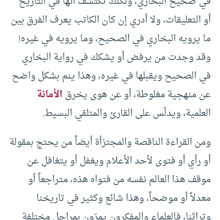
في صحيح البخاري، ولكنّك تكتشف أنها في التاريخ
أو التعليقات، ولا أدري إن كان الكاتب يعرف الفرق بين
ما يرويه البخاري في الصحيح، وما يرويه في غيره!
وقد وجدت من يرفض أو يشكك في رواية البخاري
في الصحيح ويقبلها في غيره، وهذا ينم بشكل واضح
عن منهجية مغلوطة، أو عن هوى يخرق
الأمانة
العلمية، ويدلّس على القارئ والمتلقي البسيط.
ومن القراءة الناقصة والمجتزأة أيضاً من يحتج بمقولة
أو رأي أو فتوى لأحد الأعلام ويغفل أو يتغافل عن
موقف هذا العالم نفسه من فتواه هذه، متراجعاً أو
معدلاً أو موضحاً، وهذا شائع وكثير في تاريخنا
وتراثنا، فالعلماء والمفكرون يمرّون بمراحل مختلفة