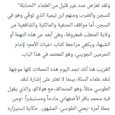
ولقد تعرّض عدد غير قليل من العلماء “الحنابلة”
للسجن والضرب ومنهم ابن تيمية الذي توفّي وهو في
السجن، أما مواقف الحنفية والمالكية والشافعية من
ولاية المتغلب فمعروفة، وهي أبعد عن هذه التهمة أو
الشبهة، ويكفي مراجعة كتاب «غياث الأمم» لإمام
الحرمين الجويني، وهو المعتمد في هذا الباب.
الغريب هنا أنك تجد اليوم هذه الحملات كلها موجّهة
لنقد علماء السنّة، بينما لا تعثر على إشارة لنقد
الطوسي مثلاً، وهو المتحالف مع هولاكو، والذي يقول
فيه محمد باقر الأصفهاني مادحاً ومستبشراً: «ومن
جملة أمره -يعني الطوسي- المشهور.. حكاية استيزاره