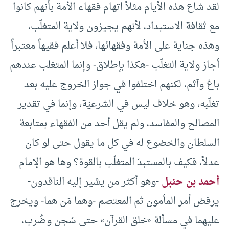
لقد شاع هذه الأيام مثلاً اتهام فقهاء الأمة بأنهم كانوا
مع ثقافة الاستبداد، لأنهم يجيزون ولاية المتغلّب،
وهذه جناية على الأمة وفقهائها، فلا أعلم فقيهاً معتبراً
أجاز ولاية التغلّب -هكذا بإطلاق- وإنما المتغلب عندهم
باغ وآثم، لكنهم اختلفوا في جواز الخروج عليه بعد
تغلّبه، وهو خلاف ليس في الشرعيّة، وإنما في تقدير
المصالح والمفاسد، ولم يقل أحد من الفقهاء بمتابعة
السلطان والخضوع له في كل ما يقول حتى لو كان
عدلاً، فكيف بالمستبدّ المتغلّب بالقوة؟ وها هو الإمام
أحمد بن حنبل
-وهو أكثر من يشير إليه الناقدون-
يرفض أمر المأمون ثم المعتصم -وهما مَن هما- ويخرج
عليهما في مسألة «خلق القرآن» حتى سُجن وضُرب،