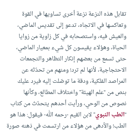
تقابل هذه النزعة نزعة أخرى تساويها في القوة
وتعاكسها في الاتجاه، تدعو إلى تقديس الماضي،
والعيش فيه، واستصحابه في كل زاوية من زوايا
الحياة، وهؤلاء يقيسون كل شيء بمعيار الماضي،
حتى تسمع من بعضهم إنكار التظاهر والتجمعات
الاحتجاجية، لأنها لم ترد! ومنهم من تحدّثه عن
المراصد الفلكية، ودقة ما توصّلت إليه فيرد عليك
بنص من “علم الهيئة” واختلاف المطالع، وكأنها
نصوص من الوحي، ورأيت أحدهم يتحدّث من كتاب
“
الطب النبوي
” لابن القيم -رحمه الله- فيقول: هذا هو
الطب! والأدهى من هؤلاء من ارتسمت في ذهنه صورة