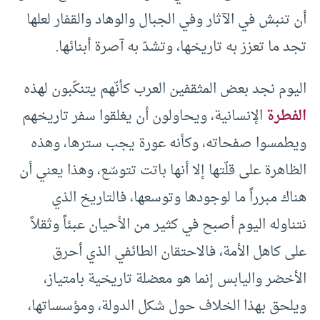
أن تنبش في الآثار وفي الجبال والوهاد والقفار لعلها
تجد ما تعزز به تاريخها، وتشدّ به آصرة أبنائها.
اليوم نجد بعض المثقفين العرب كأنّهم يتنكّبون لهذه
الفطرة
الإنسانية، ويحاولون أن يغلقوا سفر تاريخهم
ويطمسوا صفحاته، وكأنه عورة يجب سترها، وهذه
الظاهرة على قلّتها إلا أنها باتت تتوسّع، وهذا يعني أن
هناك مبرراً ما لوجودها وتوسعها، فالتاريخ الذي
نتناوله اليوم أصبح في كثير من الأحيان عبئاً وثقلاً
على كاهل الأمة، فالاحتقان الطائفي الذي أحرق
الأخضر واليابس إنما هو معضلة تاريخية بامتياز،
ويلحق بهذا الخلاف حول شكل الدولة، ومؤسساتها،