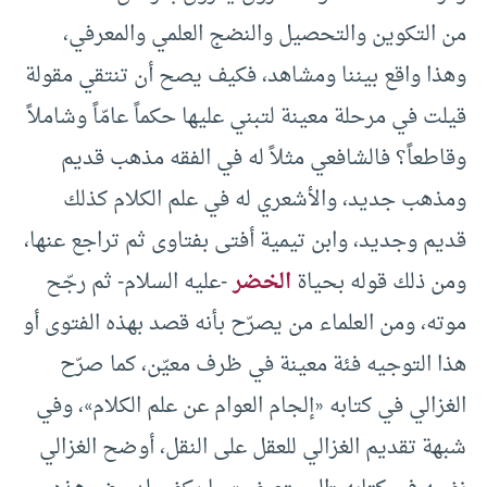
من التكوين والتحصيل والنضج العلمي والمعرفي،
وهذا واقع بيننا ومشاهد، فكيف يصح أن تنتقي مقولة
قيلت في مرحلة معينة لتبني عليها حكماً عامّاً وشاملاً
وقاطعاً؟ فالشافعي مثلاً له في الفقه مذهب قديم
ومذهب جديد، والأشعري له في علم الكلام كذلك
قديم وجديد، وابن تيمية أفتى بفتاوى ثم تراجع عنها،
ومن ذلك قوله بحياة
الخضر
-عليه السلام- ثم رجّح
موته، ومن العلماء من يصرّح بأنه قصد بهذه الفتوى أو
هذا التوجيه فئة معينة في ظرف معيّن، كما صرّح
الغزالي في كتابه «إلجام العوام عن علم الكلام»، وفي
شبهة تقديم الغزالي للعقل على النقل، أوضح الغزالي