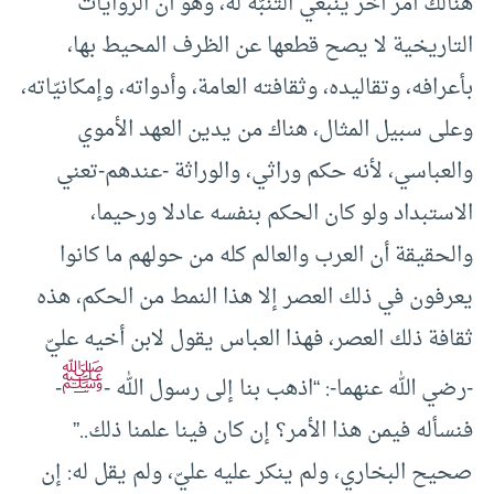
هنالك أمر آخر ينبغي التنبّه له، وهو أن الروايات
التاريخية لا يصح قطعها عن الظرف المحيط بها،
بأعرافه، وتقاليده، وثقافته العامة، وأدواته، وإمكانيّاته،
وعلى سبيل المثال، هناك من يدين العهد الأموي
والعباسي، لأنه حكم وراثي، والوراثة -عندهم-تعني
الاستبداد ولو كان الحكم بنفسه عادلا ورحيما،
والحقيقة أن العرب والعالم كله من حولهم ما كانوا
يعرفون في ذلك العصر إلا هذا النمط من الحكم، هذه
ثقافة ذلك العصر، فهذا العباس يقول لابن أخيه عليّ
ﷺ
-رضي الله عنهما-: “اذهب بنا إلى رسول الله -
-
فنسأله فيمن هذا الأمر؟ إن كان فينا علمنا ذلك..”
صحيح البخاري، ولم ينكر عليه عليّ، ولم يقل له: إن