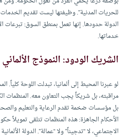
بوصفه درعاً يحمي الفرد من تغوّل الحكومة. ومن ه
للحريات المدنية”. وظيفتها ليست تقديم الخدمات، 
الدولة حدودها. إنها تعمل بمنطق السوق: تبرعات الأ
خدماتها.
الشريك الودود: النموذج الألماني
لو عبرنا المحيط إلى ألمانيا، تبدلت اللوحة كلياً. ا
مراقبته، بل شريكاً يجب التعاون معه. المنظمات الك
بل مؤسسات ضخمة تقدم الرعاية والتعليم والصحة ني
الأحكام الجاهزة: هذه المنظمات تتلقى تمويلاً حكوم
الاجتماعي، لا “تدجيناً” ولا “عمالة”. الدولة الألمانية