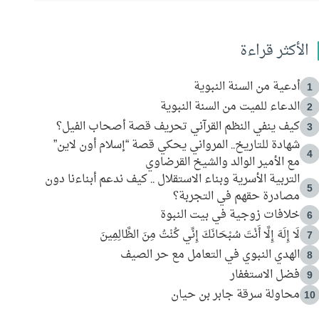
الأكثر قراءة
أدعية من السنة النبوية
1
الدعاء للميت من السنة النبوية
2
كيف ينفي النظم القرآني تحريف قصة أصحاب الفيل؟
3
شهادة للتاريخ.. المرواني يحكي قصة “إسلام أون لاين”
4
مع الأمير الوالد والشيخ القرضاوي
التربية الأسرية وبناء الاستقلال .. كيف ندعم أبناءنا دون
5
مصادرة حقهم في التجربة؟
خلافات زوجية في بيت النبوة
6
لَا إِلَهَ إِلَّا أَنْتَ سُبْحَانَكَ إِنِّي كُنْتُ مِنَ الظَّالِمِينَ
7
الهدي النبوي في التعامل مع حر الصيف
8
فضل الاستغفار
9
محاولة سرقة جابر بن حيان
10