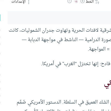
زيادة حجم الخط
تقليل حجم الخط
الخط
الإعدادات
16
رقية لافتات الحرية وتهاوت جدران الشموليات، كانت
صورة الدرامية — الناشط في مواجهة الدبابة —
 المواجهة.
ادح: إنها تختزل “الغرب” في أمريكا.
كي
الشك العميق في السلطة. الدستور الأمريكي صُمِّم