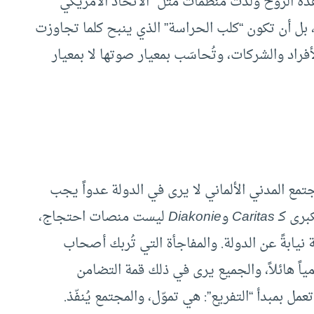
ذه الروح وُلدت منظمات مثل “الاتحاد الأمريكي
بل أن تكون “كلب الحراسة” الذي ينبح كلما تجاوزت
فراد والشركات، وتُحاسَب بمعيار صوتها لا بمعيار
لمجتمع المدني الألماني لا يرى في الدولة عدواً يجب
برى كـ
Caritas
و
Diakonie
ليست منصات احتجاج،
ابةً عن الدولة. والمفاجأة التي تُربك أصحاب
ياً هائلاً، والجميع يرى في ذلك قمة التضامن
 تعمل بمبدأ “التفريع”: هي تموّل، والمجتمع يُنفّذ.