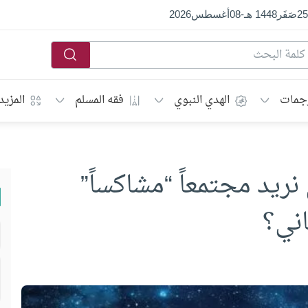
25
صَفَر
1448 هـ
-
08
أغسطس
2026
جمات
الهدي النبوي
فقه المسلم
المزيد
 نريد مجتمعاً “مشاكساً”
اني؟