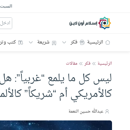
السبت
إسلام أون لاين
الرئيسية
فكر
شريعة
كتب وتر
الرئيسية
فكر
مقالات
ليس كل ما يلمع “غربياً”: هل
كالأمريكي أم “شريكاً” كالألم
عبدالله حسين النعمة