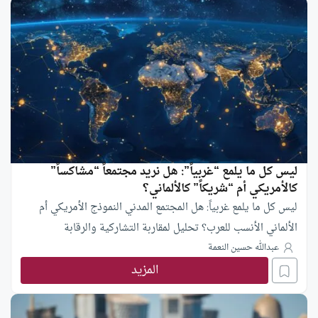
ليس كل ما يلمع “غربياً”: هل نريد مجتمعاً “مشاكساً”
كالأمريكي أم “شريكاً” كالألماني؟
ليس كل ما يلمع غربياً: هل المجتمع المدني النموذج الأمريكي أم
الألماني الأنسب للعرب؟ تحليل لمقاربة التشاركية والرقابة
عبدالله حسين النعمة
المزيد