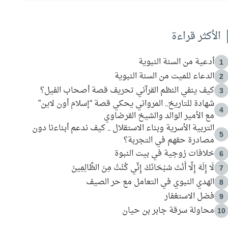
الأكثر قراءة
أدعية من السنة النبوية
1
الدعاء للميت من السنة النبوية
2
كيف ينفي النظم القرآني تحريف قصة أصحاب الفيل؟
3
شهادة للتاريخ.. المرواني يحكي قصة “إسلام أون لاين”
4
مع الأمير الوالد والشيخ القرضاوي
التربية الأسرية وبناء الاستقلال .. كيف ندعم أبناءنا دون
5
مصادرة حقهم في التجربة؟
خلافات زوجية في بيت النبوة
6
لَا إِلَهَ إِلَّا أَنْتَ سُبْحَانَكَ إِنِّي كُنْتُ مِنَ الظَّالِمِينَ
7
الهدي النبوي في التعامل مع حر الصيف
8
فضل الاستغفار
9
محاولة سرقة جابر بن حيان
10