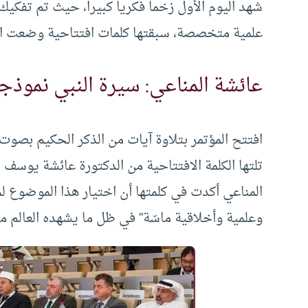
شهد اليوم الأول زخما فكريا كبيرا، حيث تم تفكيك
علمية متخصصة، سبقتها كلمات افتتاحية وضعت الإطار
عائشة المناعي: سيرة النبي نموذجا
افتتح المؤتمر بتلاوة آيات من الذكر الحكيم بصوت 
تلتها الكلمة الافتتاحية من الدكتورة عائشة يوسف ا
المناعي أكدت في كلمتها أن اختيار هذا الموضوع لم
وعلمية وأخلاقية ماسّة” في ظل ما يشهده العالم