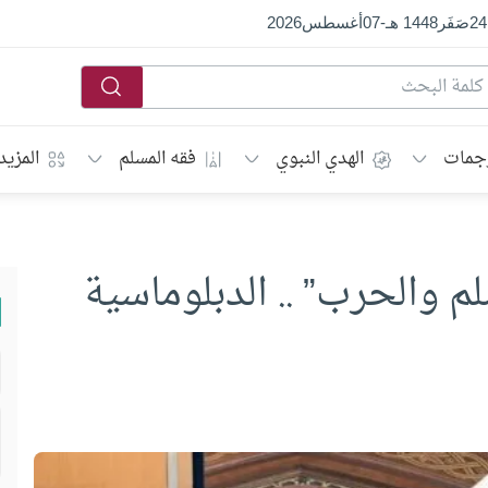
24
صَفَر
1448 هـ
-
07
أغسطس
2026
جمات
الهدي النبوي
فقه المسلم
المزيد
م والحرب” .. الدبلوماسية