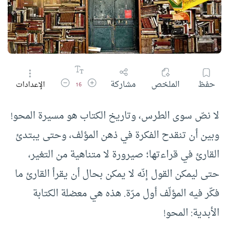
زيادة حجم الخط
تقليل حجم الخط
حفظ
الملخص
مشاركة
الإعدادات
16
لا نصّ سوى الطرس، وتاريخ الكتاب هو مسيرة المحو!
وبين أن تنقدح الفكرة في ذهن المؤلف، وحتى يبتدئ
القارئ في قراءتها؛ صيرورة لا متناهية من التغير،
حتى ليمكن القول إنّه لا يمكن بحال أن يقرأ القارئ ما
فكّر فيه المؤلّف أول مرّة. هذه هي معضلة الكتابة
الأبدية: المحو!