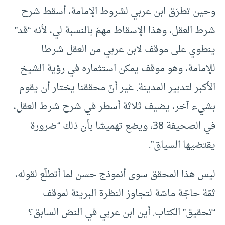
وحين تطرّق ابن عربي لشروط الإمامة، أسقط شرح
شرط العقل، وهذا الإسقاط مهمّ بالنسبة لي، لأنه “قد”
ينطوي على موقف لابن عربي من العقل شرطا
للإمامة، وهو موقف يمكن استثماره في رؤية الشيخ
الأكبر لتدبير المدينة. غير أنّ محققنا يختار أن يقوم
بشيء آخر، يضيف ثلاثة أسطر في شرح شرط العقل،
في الصحيفة 38، ويضع تهميشا بأن ذلك “ضرورة
يقتضيها السياق”.
ليس هذا المحقق سوى أنموذج حسن لما أتطلّع لقوله،
ثمّة حاجّة ماسّة لتجاوز النظرة البريئة لموقف
“تحقيق” الكتاب. أين ابن عربي في النصّ السابق؟