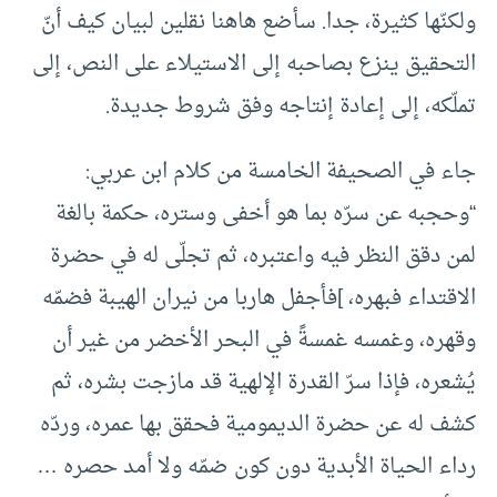
ولكنّها كثيرة، جدا. سأضع هاهنا نقلين لبيان كيف أنّ
التحقيق ينزع بصاحبه إلى الاستيلاء على النص، إلى
تملّكه، إلى إعادة إنتاجه وفق شروط جديدة.
جاء في الصحيفة الخامسة من كلام ابن عربي:
“وحجبه عن سرّه بما هو أخفى وستره، حكمة بالغة
لمن دقق النظر فيه واعتبره، ثم تجلّى له في حضرة
الاقتداء فبهره، ]فأجفل هاربا من نيران الهيبة فضمّه
وقهره، وغمسه غمسةً في البحر الأخضر من غير أن
يُشعره، فإذا سرّ القدرة الإلهية قد مازجت بشره، ثم
كشف له عن حضرة الديمومية فحقق بها عمره، وردّه
رداء الحياة الأبدية دون كون ضمّه ولا أمد حصره …