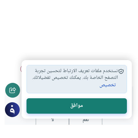
الكتابة
التأليف
عاصم إبراهيم الكياني
ابن عربي
#
#
#
#
نستخدم ملفات تعريف الارتباط لتحسين تجربة
التصفح الخاصة بك. يمكنك تخصيص تفضيلاتك.
تخصيص
هل انتفعت بهذا المحتوى؟
موافق
نعم
لا