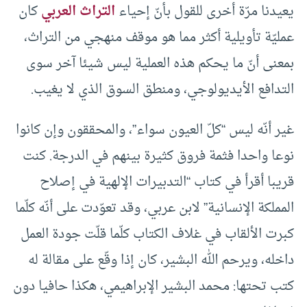
يعيدنا مرّة أخرى للقول بأنّ إحياء
التراث العربي
كان
عمليّة تأويلية أكثر مما هو موقف منهجي من التراث،
بمعنى أنّ ما يحكم هذه العملية ليس شيئا آخر سوى
التدافع الأيديولوجي، ومنطق السوق الذي لا يغيب.
غير أنّه ليس “كلّ العيون سواء”، والمحققون وإن كانوا
نوعا واحدا فثمة فروق كثيرة بينهم في الدرجة. كنت
قريبا أقرأ في كتاب “التدبيرات الإلهية في إصلاح
المملكة الإنسانية” لابن عربي، وقد تعوّدت على أنّه كلّما
كبرت الألقاب في غلاف الكتاب كلّما قلّت جودة العمل
داخله، ويرحم الله البشير، كان إذا وقّع على مقالة له
كتب تحتها: محمد البشير الإبراهيمي، هكذا حافيا دون