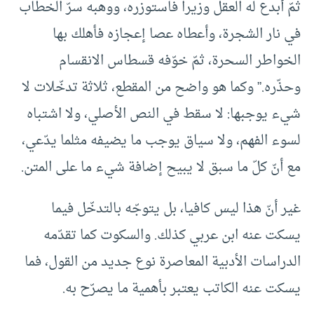
ثمّ أبدع له العقل وزيرا فاستوزره، ووهبه سرّ الخطاب
في نار الشجرة، وأعطاه عصا إعجازه فأهلك بها
الخواطر السحرة، ثمّ خوّفه قسطاس الانقسام
وحذّره.” وكما هو واضح من المقطع، ثلاثة تدخّلات لا
شيء يوجبها: لا سقط في النص الأصلي، ولا اشتباه
لسوء الفهم، ولا سياق يوجب ما يضيفه مثلما يدّعي،
مع أنّ كلّ ما سبق لا يبيح إضافة شيء ما على المتن.
غير أنّ هذا ليس كافيا، بل يتوجّه بالتدخّل فيما
يسكت عنه ابن عربي كذلك. والسكوت كما تقدّمه
الدراسات الأدبية المعاصرة نوع جديد من القول، فما
يسكت عنه الكاتب يعتبر بأهمية ما يصرّح به.