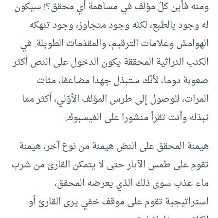
ومنه فأين كلّ مؤلف في مساهمة أي محقق؟! سيكون
له وجود بالطبع، لكنّه وجود متجاوز، وجود تنهكه
الهوامش وعلامات الترقيم، والمقدّمات الطويلة. في
الكتب التراثية المحققة يكون الدخول على النص أكثر
صعوبة دوما، لأنّك ستبذل جهدا مضاعفا، مئات
المرات، للوصول إلى طرس المؤلف الأوّلي، أكثر مما
تبذله وأنت تقرأ منشورا على الفيسبوك.
هيمنة المحقق على النصّ هيمنة من نوع آخر، هيمنة
تقوم على طمس الآبار حتى لا يتمكن القارئ من شرب
ماء عذب سوى ذلك الذي يعرضه المحقق،
استراتيجية تقوم على موقف خفي يرى القارئ أو