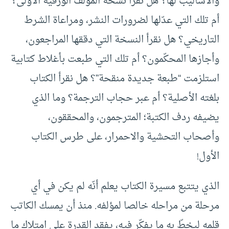
والأساليب لها؟ هل نقرأ نسخة المؤلف الورقية الأولى؟
أم تلك التي عدّلها لضرورات النشر، ومراعاة الشرط
التاريخي؟ هل نقرأ النسخة التي دققها المراجعون،
وأجازها المحكّمون؟ أم تلك التي طبعت بأغلاط كتابية
استلزمت “طبعة جديدة منقحة”؟ هل نقرأ الكتاب
بلغته الأصلية؟ أم عبر حجاب الترجمة؟ وما الذي
يضيفه ردف الكتبة؛ المترجمون، والمحققون،
وأصحاب التحشية والاحمرار، على طرس الكتاب
الأول!
الذي يتتبع مسيرة الكتاب يعلم أنّه لم يكن في أي
مرحلة من مراحله خالصا لمؤلفه. منذ أن يمسك الكاتب
قلمه ليخطّ به ما يفكّر فيه، يفقد القدرة على امتلاك ما