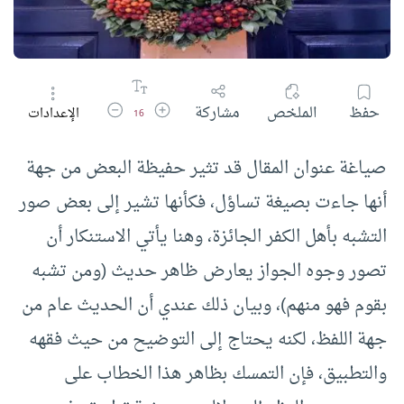
زيادة حجم الخط
تقليل حجم الخط
حفظ
الملخص
مشاركة
الإعدادات
16
صياغة عنوان المقال قد تثير حفيظة البعض من جهة
أنها جاءت بصيغة تساؤل، فكأنها تشير إلى بعض صور
التشبه بأهل الكفر الجائزة، وهنا يأتي الاستنكار أن
تصور وجوه الجواز يعارض ظاهر حديث (ومن تشبه
بقوم فهو منهم)، وبيان ذلك عندي أن الحديث عام من
جهة اللفظ، لكنه يحتاج إلى التوضيح من حيث فقهه
والتطبيق، فإن التمسك بظاهر هذا الخطاب على