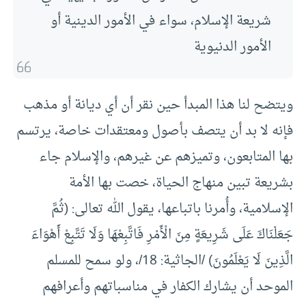
شريعة الإسلام، سواء في الأمور الدينية أو
الأمور الدنيوية
ويتضح لنا هذا المبدأ حين نقر أن أي ديانة أو مذهب
فإنه لا بد أن يتصف بأصول ومعتقدات خاصة، يرتسم
بها المتابعون، وتميزهم عن غيرهم، والإسلام جاء
بشريعة تبين منهاج الحياة، خصت بها الأمة
الإسلامية، وأُمرنا باتباعها، يقول الله تعالى: (ثُمَّ
جَعَلْنَاكَ عَلَى شَرِيعَةٍ مِنَ الْأَمْرِ فَاتَّبِعْهَا وَلَا تَتَّبِعْ أَهْوَاءَ
الَّذِينَ لَا يَعْلَمُونَ) /الجاثية: 18/، ولو سمح للمسلم
الموحد أن يشارك الكفار في مناسباتهم وأعرافهم