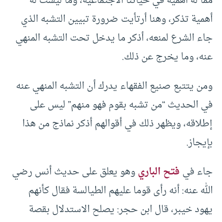
مما له أهمية في حياتنا الاجتماعية، وما ليست له
أهمية تذكر، وهنا أرتأيت ضرورة تبيين التشبه الذي
جاء الشرع لمنعه، أذكر ما يدخل تحت التشبه المنهي
عنه، وما يخرج عن ذلك.
ومن يتتبع صنيع الفقهاء يدرك أن التشبه المنهي عنه
في الحديث “من تشبه بقوم فهو منهم” ليس على
إطلاقه، ويظهر ذلك في أقوالهم أذكر نماذج من هذا
بإيجاز.
جاء في
فتح الباري
وهو يعلق على حديث أنس رضي
الله عنه: أنه رأى قوما عليهم الطيالسة فقال كأنهم
يهود خيبر، قال ابن حجر: يصلح الاستدلال بقصة