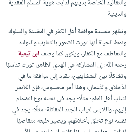
والتقاليد الخاصة بدينهم لذابت هوية المسلم العقدية
والدينية.
وتظهر مفسدة موافقة أهل الكفر في العقيدة والسلوك
ونمط الحياة أنها تورث الشعور بالتقارب والتوادد
والتعاطف مع الكفار، ويكون كما وصف
ابن تيمية
رحمه الله: إن المشاركة في الهدي الظاهر، تورث تناسبًا
وتشاكلًا بين المتشابهين، يقود إلى موافقة ما في
الأخلاق والأعمال، وهذا أمر محسوس، فإن اللابس
لثياب أهل العلم- مثلًا- يجد في نفسه نوع انضمام
إليهم، واللابس لثياب الجند المقاتلة- مثلًا- يجد في
نفسه نوع تخلق بأخلاقهم، ويصير طبعه متقاضيًا