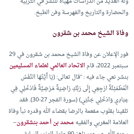
وله العديد من الدراسات مهيأة للنشر في التربية
والحضارة والتاريخ والفهرسة وفن الطبخ.
وفاة الشيخ محمد بن شقرون
فور الإعلان عن وفاة الشيخ محمد بن شقرون في 29
سبتمبر 2022، قام
الاتحاد العالمي لعلماء المسليمين
بنشر نعي جاء فيه : “قال تعالى: (يَا أَيَّتُهَا النَّفْسُ
الْمُطْمَئِنَّةُ ارْجِعِي إِلَى رَبِّكِ رَاضِيَةً مَرْضِيَّةً فَادْخُلِي فِي
عِبَادِي وَادْخُلِي جَنَّتِي) (سورة الفجر 27-30). فقد
تلقينا بقلوب مفعمة بالرضا بقضاء الله وقدره نبأ وفاة
العلامة المغربي والفقيه
محمد بن أحمد بنشقرون
–