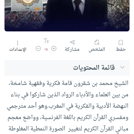
زيادة حجم الخط
تقليل حجم الخط
حفظ
الملخص
مشاركة
الإعدادات
16
قائمة المحتويات
الشيخ محمد بن شقرون قامة فكرية وفقهية شامخة،
من بين العلماء والأدباء الرواد الذين شاركوا في بناء
النهضة الأدبية والفكرية في المغرب.وهو أحد مترجمي
ومفسري القرآن الكريم باللغة الفرنسية، وواضع معجم
مباني القرآن الكريم لتغيير الصورة النمطية المغلوطة