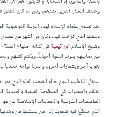
بالسنّة والمأثور، إذ الصحابة والتابعون هم أهل اللغ
وضعف اللسان العربي بعدهم، ومن ثم كان الطعن في ا
لقد تصدّى علماء الإسلام لهذه النزعة الفوضوية 
وعشّها الذي فرّخت فيه، وكان من أشهر من تصدّى له
وشيخ الإسلام
ابن تيمية
في كتابه «منهاج السنّة»
من معايبهم بثوب التقية أحياناً، وبكتم كتبهم وتحري
بثوب آخر وبشعارات أخرى، وصرنا نواجه تحدياً يض
ستغل الباطنية اليوم حالة الضعف العام الذي تمر به 
تفكك واضطراب في المنظومة القيمية والعقدية الج
المؤسسات الشرعية والجماعات الإسلامية عن مواجه
الذي تتطلّع فيه شعوبنا إلى من ينتشلها من وهدته