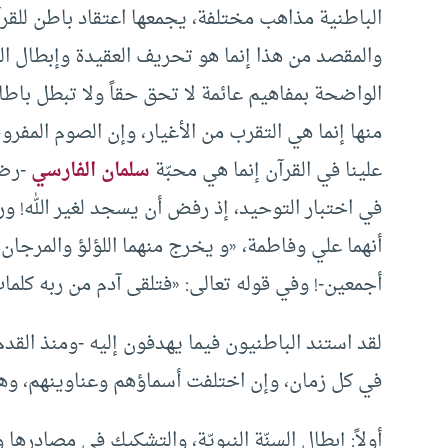
الباطنية مذاهب مختلفة، يجمعها اعتقاد باطن للقرآ
والمقصد من هذا إنما هو تحريف العقيدة وإبطال ا
الواضحة بمفاهيم عائمة لا تحق حقاً ولا تبطل باطلاً،
منها إنما هي التقرب من الأغيار، وإن الصوم المفرو
علينا في القرآن إنما هي محبّة
سلمان الفارسي
-رضي
في اختبار التوحيد، إذ رفض أن يسجد لغير الله! ور
أنهما علي وفاطمة، «و يخرج منهما اللؤلؤ والمرجان
أجمعين-! وفي قوله تعالى: «فتلقى آدم من ربه كلمات
لقد استند الباطنيون فيما يهدفون إليه -ومنذ القدم
في كل زمان، وإن اختلفت أسماؤهم وعناوينهم، وهذ
أولاً: إبطال السنّة النبويّة، والتشكيك في مصادرها