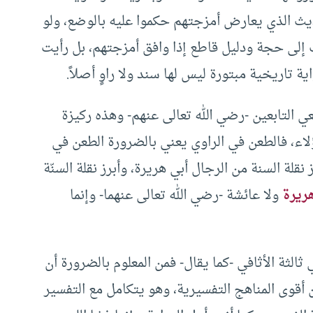
حديث الذي يعارض أمزجتهم حكموا عليه بالوضع، ولو
إلى حجة ودليل قاطع إذا وافق أمزجتهم، بل رأيت
ة تاريخية مبتورة ليس لها سند ولا راوٍ أصلاً.
بعي التابعين -رضي الله تعالى عنهم- وهذه ركيزة
هؤلاء، فالطعن في الراوي يعني بالضرورة الطعن في
قلة السنة من الرجال أبي هريرة، وأبرز نقلة السنّة
هريرة
ولا عائشة -رضي الله تعالى عنهما- وإنما
هي ثالثة الأثافي -كما يقال- فمن المعلوم بالضرورة أن
من أقوى المناهج التفسيرية، وهو يتكامل مع التفسير