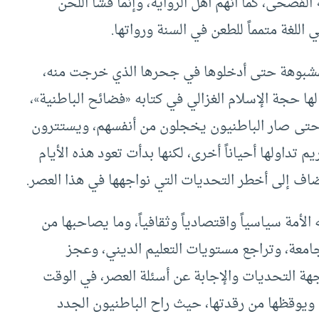
ة الفصحى، كما أنهم أهل الرواية، وإنما فشا اللحن
للغة متمماً للطعن في السنة ورواتها.
المشبوهة حتى أدخلوها في جحرها الذي خرجت منه،
ا حجة الإسلام الغزالي في كتابه «فضائح الباطنية»،
 حتى صار الباطنيون يخجلون من أنفسهم، ويستترون
م تداولها أحياناً أخرى، لكنها بدأت تعود هذه الأيام
اف إلى أخطر التحديات التي نواجهها في هذا العصر.
الأمة سياسياً واقتصادياً وثقافياً، وما يصاحبها من
امعة، وتراجع مستويات التعليم الديني، وعجز
ة التحديات والإجابة عن أسئلة العصر، في الوقت
ا ويوقظها من رقدتها، حيث راح الباطنيون الجدد