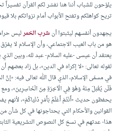
يلوّحون للشباب أننا هنا نفسّر لكم القرآن تفسيراً ت
تريح كواهلكم وتفتح الأبواب أمام نزواتكم بلا قيود
يجهدون أنفسهم ليثبتوا أن
شرب الخمر
ليس حراماً،
هو من باب العيب الاجتماعي، وأن الإسلام لا يفرّق ب
يعتقد أن عيسى -عليه السلام- عبد لله، وبين الذي 
لقوله تعالى: «لا إكراه في الدين»، بل زاد بعضهم أن 
في مسمّى الإسلام، الذي قال الله تعالى فيه: «إنَّ الدِّينَ عِنْدَ
فَلَن يُقْبَلَ مِنْهُ وَهُوَ فِي الْآخِرَةِ مِنَ الْخَاسِرِ
يحفظون حديث «أَنْتُمْ أَعْلَمُ بَأَمْرِ دُنْيَاكُمْ»، 
القوانين والأحكام التي يحتاجونها في كل شأن من
هذا- عدتهم في نسخ كل النصوص التشريعية الثابتة