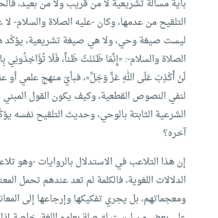
بأية مسألة تشريعية لا من قريب ولا من بعيد، فال
التلقيح من عدمها، وكان -عليه الصلاة والسلام- لا علم له 
ليست صيغة وحي، ولا هي صيغة تشريعية، يؤكّد هذا 
الصلاة والسلام-: «إِنَّمَا ظَنَنْتُ ظَناً، فَلَا تُؤَاخِذُونِي بِالظَّنِ
لَنْ أَكْذِبَ عَلَى اللهِ عَزَّ وَجَلَّ»، فبأيّ منهج علم
لنفي النصوص القطعية، وكيف يكون القول المبني عل
الشرعية الثابتة بالوحي، وحديث التلقيح نفسه يؤكّ
آخره؟
إن هذا التلاعب في الاستدلال بالروايات -وهو ت
الدلالات اللغوية، فالكلمة لم تعد عندهم تحمل الم
ومعجماتهم، بل يجري تفكيكها وإرجاعها إلى المعاني
على بعض من ليست له صلة بعلوم اللغة، خاصة إذا