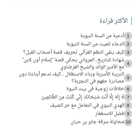
الأكثر قراءة
أدعية من السنة النبوية
1
الدعاء للميت من السنة النبوية
2
كيف ينفي النظم القرآني تحريف قصة أصحاب الفيل؟
3
شهادة للتاريخ.. المرواني يحكي قصة “إسلام أون لاين”
4
مع الأمير الوالد والشيخ القرضاوي
التربية الأسرية وبناء الاستقلال .. كيف ندعم أبناءنا دون
5
مصادرة حقهم في التجربة؟
خلافات زوجية في بيت النبوة
6
لَا إِلَهَ إِلَّا أَنْتَ سُبْحَانَكَ إِنِّي كُنْتُ مِنَ الظَّالِمِينَ
7
الهدي النبوي في التعامل مع حر الصيف
8
فضل الاستغفار
9
محاولة سرقة جابر بن حيان
10