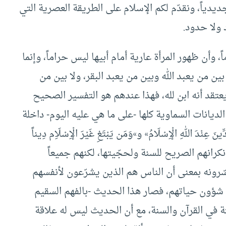
جديدياً، ونقدّم لكم الإسلام على الطريقة العصرية التي
 ولا حدود.
 وأن ظهور المرأة عارية أمام أبيها ليس حراماً، وإنما
ين من يعبد الله وبين من يعبد البقر، ولا بين من
يعتقد أنه ابن لله، فهذا عندهم هو التفسير الصحيح
الديانات السماوية كلها -على ما هي عليه اليوم- داخلة
 اللهِ الْإِسْلَامُ» و»وَمَن يَبْتَغِ غَيْرَ الْإِسْلَاِم دِيناً
ينَ»، ومع نكرانهم الصريح للسنة ولحجّيتها، لكنهم جميعاً
لأنهم يفسّرونه بمعنى أن الناس هم الذين يشرّعون لأنفسهم
 شؤون حياتهم، فصار هذا الحديث -بالفهم السقيم
 في القرآن والسنة، مع أن الحديث ليس له علاقة