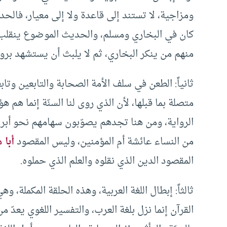
ومزاجية، لا تستند إلى قاعدة ولا إلى معيار، فال
كان في البخاري ومسلم، والحديث الموضوع ينقلب 
منهم من ينكر البخاري، ثم لا يلبث أن يستشهد برواي
ثانياً: الطعن في سلف الأمة الصحابة والتابعين وتا
متصلة بما قبلها، لأن الذي روى لنا السنّة إنما هم 
الرواية، ومن هنا تجدهم يصوّبون سهامهم نحو أبرز ن
من النساء عائشة أم المؤمنين، وليس المقصود
أبا 
المقصود الدين الذي نقلوه والعلم الذي حملوه.
ثالثاً: إبطال اللغة العربية، وهذه الحلقة المكملة، و
القرآن إنما نزل بلغة العرب، والتفسير اللغوي يعدّ 