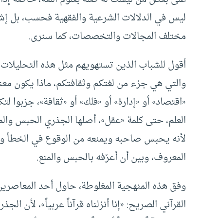
ليس في الدلالات الشرعية والفقهية فحسب، بل إش
مختلف المجالات والتخصصات، كما سنرى.
أقول للشباب الذين تستهويهم مثل هذه التحليلات ال
والتي هي جزء من لغتكم وثقافتكم، ماذا يكون معن
«اقتصاد» أو «إدارة» أو «فلك» أو «ثقافة»، جرّبوا لت
العلم، حتى كلمة «عقل»، أصلها الجذري الحبس والمنع،
لأنه يحبس صاحبه ويمنعه من الوقوع في الخطأ والضرر
المعروف، وبين أن أعرّفه بالحبس والمنع.
وفق هذه المنهجية المغلوطة، حاول أحد المعاصرين
القرآني الصريح: «إنا أنزلناه قرآناً عربياً»، لأن ا