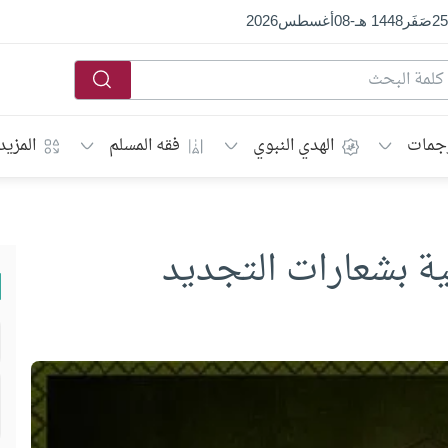
25
صَفَر
1448 هـ
-
08
أغسطس
2026
جمات
الهدي النبوي
فقه المسلم
المزيد
ية بشعارات التجديد