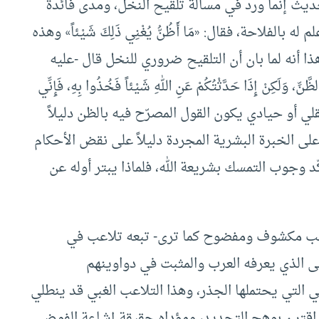
حديث إنما ورد في مسألة تلقيح النخل، ومدى فائدة
بالفلاحة، فقال: «مَا أَظُنُّ يُغْنِي ذَلِكَ شَيْئاً» وهذه
أنه لما بان أن التلقيح ضروري للنخل قال -عليه
ّ، وَلَكِنْ إِذَا حَدَّثْتُكُمْ عَنِ اللهِ شَيْئاً فَخُذُوا بِهِ، فَإِنِّي
ي أو عقلي أو حيادي يكون القول المصرّح فيه بالظن دليلاً
ى الخبرة البشرية المجردة دليلاً على نقض الأحكام
د وجوب التمسك بشريعة الله، فلماذا يبتر أوله عن
لاعب مكشوف ومفضوح كما ترى- تبعه تلاعب في
عنى الذي يعرفه العرب والمثبت في دواوينهم
 التي يحتملها الجذر، وهذا التلاعب الغبي قد ينطلي
 اقترن بوهج التجديد، ومؤداه حقيقة إشاعة الفوضى