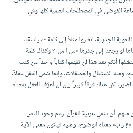
اعة الفوضى في المصطلحات العلمية كلها وفي
لغوية الجذرية، انظروا مثلاً إلى كلمة «سياسة»،
اها لو رجعنا إلى جذرها «س ا س»؟ وكذاك كلمة
كتشفوا أنكم بعد هذا لن تفهموا كتاباً واحداً من كتب
 ومنه الاعتقال والمعتقلات، وإنما سُمّي العقل عقلاً،
، لكن هناك فرقاً كبيراً بين أن أعرّف العقل بمعناه
 منهم، أن ينفي عربية القرآن، رغم وجود النص
لجذر «ع ر ب» معناه الوضوح، وعليه فيكون معنى الآية