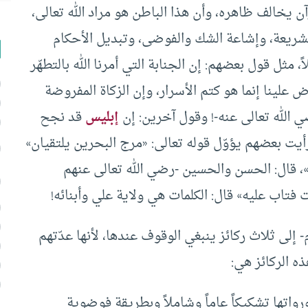
ن يخالف ظاهره، وأن هذا الباطن هو مراد الله تعالى،
لشريعة، وإشاعة الشك والفوضى، وتبديل الأحكام
 مثل قول بعضهم: إن الجنابة التي أمرنا الله بالتطهّر
ض علينا إنما هو كتم الأسرار، وإن الزكاة المفروضة
 الله تعالى عنه-! وقول آخرين: إن
إبليس
قد نجح
أيت بعضهم يؤوّل قوله تعالى: «مرج البحرين يلتقيان»
»، قال: الحسن والحسين -رضي الله تعالى عنهم
 فتاب عليه» قال: الكلمات هي ولاية علي وأبنائه!
- إلى ثلاث ركائز ينبغي الوقوف عندها، لأنها عدّتهم
ه الركائز هي:
 ورواتها تشكيكاً عاماً وشاملاً وبطريقة فوضوية