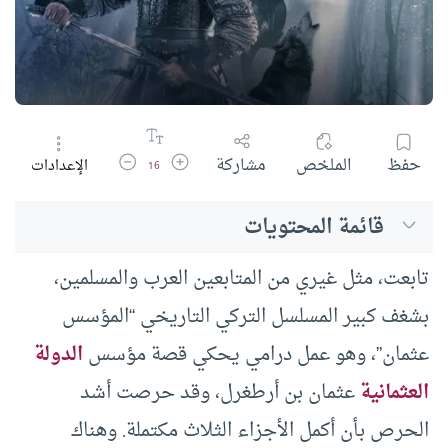
زيادة حجم الخط
تقليل حجم الخط
حفظ
الملخص
مشاركة
الإعدادات
16
قائمة المحتويات
تابعت، مثل غيري من المتابعين العرب والمسلمين،
بشغف كبير المسلسل التركي التاريخي “المؤسس
عثمان”، وهو عمل درامي يحكي قصة مؤسس
الدولة
العثمانية
عثمان بن أرطغرل، وقد حرصت أشد
الحرص بأن أكمل الأجزاء الثلاث مكتملة. وهناك