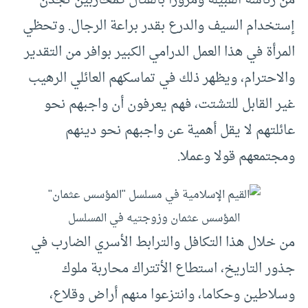
من رئاسة القبيلة ومرورا بالقتال كمحاربين تجدن
إستخدام السيف والدرع بقدر براعة الرجال. وتحظي
المرأة في هذا العمل الدرامي الكبير بوافر من التقدير
والاحترام، ويظهر ذلك في تماسكهم العائلي الرهيب
غير القابل للتشتت، فهم يعرفون أن واجبهم نحو
عائلتهم لا يقل أهمية عن واجبهم نحو دينهم
ومجتمعهم قولا وعملا.
المؤسس عثمان وزوجتيه في المسلسل
من خلال هذا التكافل والترابط الأسري الضارب في
جذور التاريخ، استطاع الأتتراك محاربة ملوك
وسلاطين وحكاما، وانتزعوا منهم أراض وقلاع،