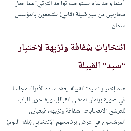
“أينما وجد غزو يستوجب تواجد التركي” مما جعل
محاربين من غير قبيلة (قايي) يلتحقون بالمؤسس
عثمان.
انتخابات شفافة ونزيهة لاختيار
“سيد” القبيلة
عند إختيار “سيد” القبيلة يعقد سادة الأتراك مجلسا
في صورة برلمان لممثلي القبائل، ويفتحون الباب
للترشح “لانتخابات” شفافة ونزيهة، فيتبارى
المرشحون في عرض برنامجهم الإنتخابي (بلغة اليوم)