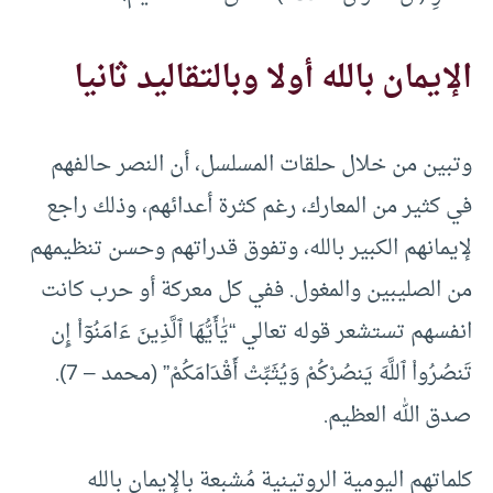
الإيمان بالله أولا وبالتقاليد ثانيا
وتبين من خلال حلقات المسلسل، أن النصر حالفهم
في كثير من المعارك، رغم كثرة أعدائهم، وذلك راجع
لإيمانهم الكبير بالله، وتفوق قدراتهم وحسن تنظيمهم
من الصليبين والمغول. ففي كل معركة أو حرب كانت
انفسهم تستشعر قوله تعالي “يَٰأَيُّهَا ٱلَّذِينَ ءَامَنُوٓاْ إِن
تَنصُرُواْ ٱللَّهَ يَنصُرْكُمْ وَيُثَبِّتْ أَقْدَامَكُمْ” (محمد – 7).
صدق الله العظيم.
كلماتهم اليومية الروتينية مُشبعة بالإيمان بالله