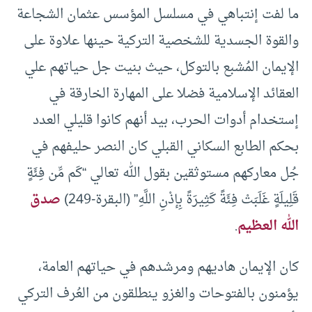
ما لفت إنتباهي في مسلسل المؤسس عثمان الشجاعة
والقوة الجسدية للشخصية التركية حينها علاوة على
الإيمان المُشبع بالتوكل، حيث بنيت جل حياتهم علي
العقائد الإسلامية فضلا على المهارة الخارقة في
إستخدام أدوات الحرب، بيد أنهم كانوا قليلي العدد
بحكم الطابع السكاني القبلي كان النصر حليفهم في
جُل معاركهم مستوثقين بقول الله تعالي “كَم مِّن فِئَةٍ
قَلِيلَةٍ غَلَبَتْ فِئَةً كَثِيرَةً بِإذْنِ اللَّهِ” (البقرة-249)
صدق
الله العظيم
.
كان الإيمان هاديهم ومرشدهم في حياتهم العامة،
يؤمنون بالفتوحات والغزو ينطلقون من العُرف التركي