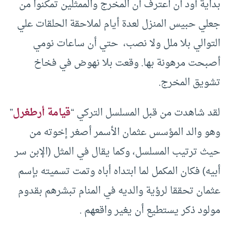
بداية أود أن أعترف أن المخرج والممثلين تمكنوا من
جعلي حبيس المنزل لعدة أيام لملاحقة الحلقات علي
التوالي بلا ملل ولا نصب، حتي أن ساعات نومي
أصبحت مرهونة بها. وقعت بلا نهوض في فخاخ
تشويق المخرج.
لقد شاهدت من قبل المسلسل التركي “
قيامة أرطغرل
”
وهو والد المؤسس عثمان الأسمر أصغر إخوته من
حيث ترتيب المسلسل، وكما يقال في المثل (الإبن سر
أبيه) فكان المكمل لما ابتداه أباه وتمت تسميته بإسم
عثمان تحققا لرؤية والديه في المنام تبشرهم بقدوم
مولود ذكر يستطيع أن يغير واقعهم .