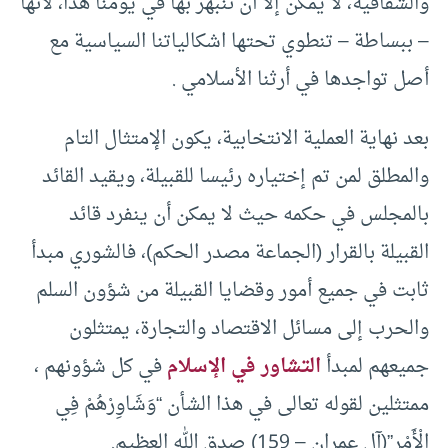
والشفافية، لا يمكن إلا أن ننبهر بها في يومنا هذا، لأنها
– ببساطة – تنطوي تحتها اشكالياتنا السياسية مع
أصل تواجدها في أرثنا الأسلامي .
بعد نهاية العملية الانتخابية، يكون الإمتثال التام
والمطلق لمن تم إختياره رئيسا للقبيلة، ويقيد القائد
بالمجلس في حكمه حيث لا يمكن أن ينفرد قائد
القبيلة بالقرار (الجماعة مصدر الحكم)، فالشوري مبدأ
ثابت في جميع أمور وقضايا القبيلة من شؤون السلم
والحرب إلى مسائل الاقتصاد والتجارة، يمتثلون
جميعهم لمبدأ
التشاور في الإسلام
في كل شؤونهم ،
ممتثلين لقوله تعالى في هذا الشأن “وَشَاوِرْهُمْ فِي
الْأَمْرِ”(آل عمران – 159) صدق الله العظيم.