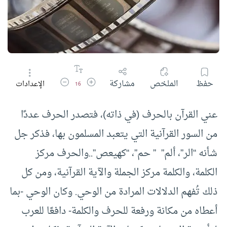
زيادة حجم الخط
تقليل حجم الخط
حفظ
الملخص
مشاركة
الإعدادات
16
عني القرآن بالحرف (في ذاته)، فتصدر الحرف عددًا
من السور القرآنية التي يتعبد المسلمون بها، فذكر جل
شأنه “الر”، ألم” ” حم”، “كهيعص”..والحرف مركز
الكلمة، والكلمة مركز الجملة والآية القرآنية، ومن كل
ذلك تُفهم الدلالات المرادة من الوحي. وكان الوحي -بما
أعطاه من مكانة ورفعة للحرف والكلمة- دافعًا للعرب