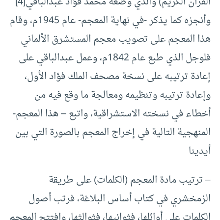
القرآن الكريم) والذي وضعه محمد فؤاد عبدالباقي
[4]
وأنجزه كما يذكر -في نهاية المعجم- عام 1945م، وقام
هذا المعجم على تصويب معجم المستشرق الألماني
فلوجل الذي طبع عام 1842م، وعمل عبدالباقي على
إعادة ترتيبه على نسخة مصحف الملك فؤاد الأول،
وإعادة ترتيبه وتنظيمه ومعالجة ما وقع فيه من
أخطاء في نسخته الاستشراقية، واتبع – هذا المعجم-
المنهجية التالية في إخراج المعجم بالصورة التي بين
أيدينا
– ترتيب مادة المعجم (الكلمات) على طريقة
الزمخشري في كتاب أساس البلاغة، فرتب أصول
الكلمات على أوائلها، فثوانيها، فثوالثها، وافتتح المعجم