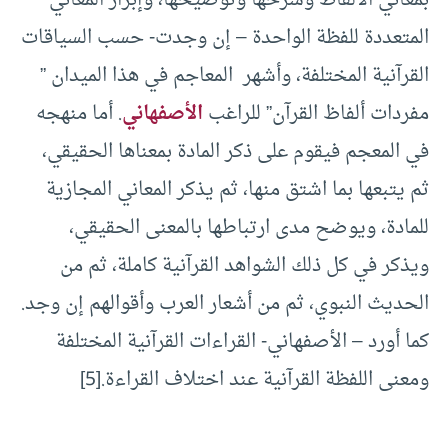
المتعددة للفظة الواحدة – إن وجدت- حسب السياقات
القرآنية المختلفة، وأشهر المعاجم في هذا الميدان ”
مفردات ألفاظ القرآن” للراغب
الأصفهاني
. أما منهجه
في المعجم فيقوم على ذكر المادة بمعناها الحقيقي،
ثم يتبعها بما اشتق منها، ثم يذكر المعاني المجازية
للمادة، ويوضح مدى ارتباطها بالمعنى الحقيقي،
ويذكر في كل ذلك الشواهد القرآنية كاملة، ثم من
الحديث النبوي، ثم من أشعار العرب وأقوالهم إن وجد.
كما أورد – الأصفهاني- القراءات القرآنية المختلفة
ومعنى اللفظة القرآنية عند اختلاف القراءة.[5]