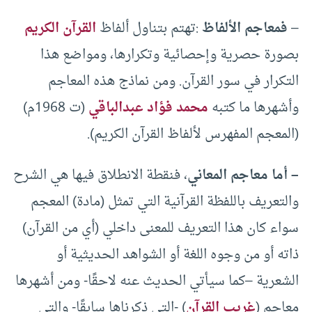
–
فمعاجم الألفاظ
:تهتم بتناول ألفاظ
القرآن الكريم
بصورة حصرية وإحصائية وتكرارها، ومواضع هذا
التكرار في سور القرآن. ومن نماذج هذه المعاجم
وأشهرها ما كتبه
محمد فؤاد عبدالباقي
(ت 1968م)
(المعجم المفهرس لألفاظ القرآن الكريم).
– أما معاجم المعاني
، فنقطة الانطلاق فيها هي الشرح
والتعريف باللفظة القرآنية التي تمثل (مادة) المعجم
سواء كان هذا التعريف للمعنى داخلي (أي من القرآن)
ذاته أو من وجوه اللغة أو الشواهد الحديثية أو
الشعرية –كما سيأتي الحديث عنه لاحقًا- ومن أشهرها
معاجم (
غريب القرآن
) -التي ذكرناها سابقًا- والتي