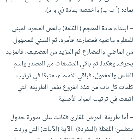
بمادة (أ ب ب) واختتمه بمادة (ي و م).
– ابتداء مادة المعجم ( الكلمة) بالفعل المجرد المبني
للمعلوم ماضيه فمضارعه فأمره، ثم المبني للمجهول
من الماضي والمضارع ثم المزيد من التضعيف، فالمزيد
بحرف..وهكذا..ثم باقي المشتقات من المصدر واسم
الفاعل والمفعول، فباقي الأسماء، متبعًا في ترتيب
كلمات كل باب من هذه الفروع نفس الطريقة التي
اتبعت في ترتيب المواد الأصلية.
– أما طريقة العرض للقارئ فكانت على صورة جدول
يتضمن: اللفظة (المفردة) ..الآية (الآيات) التي وردت