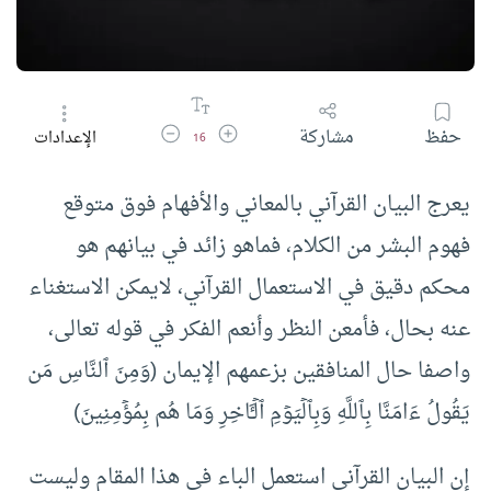
زيادة حجم الخط
تقليل حجم الخط
حفظ
مشاركة
الإعدادات
16
يعرج البيان القرآني بالمعاني والأفهام فوق متوقع
فهوم البشر من الكلام، فماهو زائد في بيانهم هو
محكم دقيق في الاستعمال القرآني، لايمكن الاستغناء
عنه بحال، فأمعن النظر وأنعم الفكر في قوله تعالى،
واصفا حال المنافقين بزعمهم الإيمان (وَمِنَ ٱلنَّاسِ مَن
یَقُولُ ءَامَنَّا بِٱللَّهِ وَبِٱلۡیَوۡمِ ٱلۡـَٔاخِرِ وَمَا هُم بِمُؤۡمِنِینَ)
إن البيان القرآني استعمل الباء في هذا المقام وليست