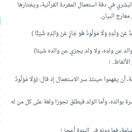
البشري في دقة استعمال المفردة القرآنية، ويختارها
معارج البيان.
دٌ عَنْ وَلَدِهِ وَلَا مَوْلُودٌ هُوَ جَازٍ عَنْ وَالِدِهِ شَيْئًا )
الد عن ولده، ولا ولد يجزي عن والده شيئا)
لألفاظ.. !
أن يفهموا حينئذ سر الاستعمال إذ قال: (وَلَا مَوْلُودٌ
رة بوالده، وأما الولد فيطلق تجوزا ولغة على كل من له
قيامة، فما دونه في البنوة أعجز !