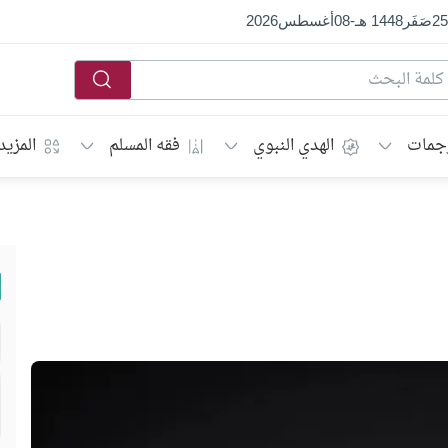
25
صَفَر
1448 هـ
-
08
أغسطس
2026
جمات
الهدي النبوي
فقه المسلم
المزيد