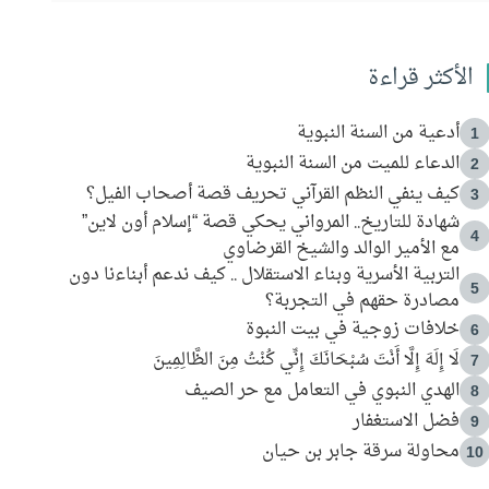
الأكثر قراءة
أدعية من السنة النبوية
1
الدعاء للميت من السنة النبوية
2
كيف ينفي النظم القرآني تحريف قصة أصحاب الفيل؟
3
شهادة للتاريخ.. المرواني يحكي قصة “إسلام أون لاين”
4
مع الأمير الوالد والشيخ القرضاوي
التربية الأسرية وبناء الاستقلال .. كيف ندعم أبناءنا دون
5
مصادرة حقهم في التجربة؟
خلافات زوجية في بيت النبوة
6
لَا إِلَهَ إِلَّا أَنْتَ سُبْحَانَكَ إِنِّي كُنْتُ مِنَ الظَّالِمِينَ
7
الهدي النبوي في التعامل مع حر الصيف
8
فضل الاستغفار
9
محاولة سرقة جابر بن حيان
10