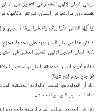
يرتقي البيان الإلهي المعجز في التعبير على البيان 
بقصد دون مرادفها في اللسان، فيرتقي بالأفهام في 
(يَا أَيُّهَا النَّاسُ اتَّقُوا رَبَّكُمْ وَاخْشَوْا يَوْمًا لَا يَجْزِي وَالِ
لو كان هذا من بيان البشر لورد على نحو (لا يجزي و
لكنه البيان المعجز الإلهي العميق الدقيق في اختيار ا
وغاية أفهام البشر، وعمالقة البيان، وأساطين البلاغة، 
هُوَ جَازٍ عَنْ وَالِدِهِ شَيْئًا)
ذلك أن المولود هو المتصل بالولادة الحقيقية المباش
صلة نسب ولو كان من الأحفاد ..
فإذا كان المولود المباشر للمرء لا ينفع والده يوم ال