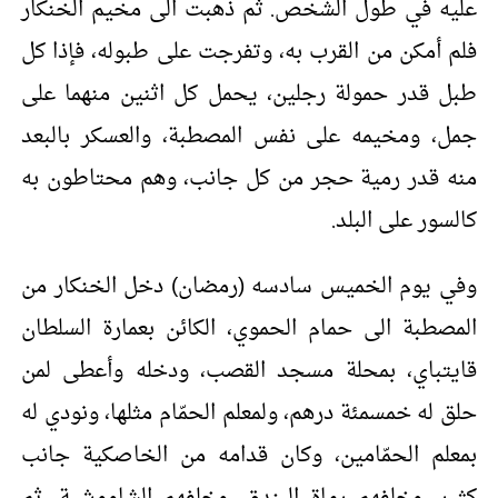
عليه في طول الشخص. ثم ذهبت الى مخيم الخنكار
فلم أمكن من القرب به، وتفرجت على طبوله، فإذا كل
طبل قدر حمولة رجلين، يحمل كل اثنين منهما على
جمل، ومخيمه على نفس المصطبة، والعسكر بالبعد
منه قدر رمية حجر من كل جانب، وهم محتاطون به
كالسور على البلد.
وفي يوم الخميس سادسه (رمضان) دخل الخنكار من
المصطبة الى حمام الحموي، الكائن بعمارة السلطان
قايتباي، بمحلة مسجد القصب، ودخله وأعطى لمن
حلق له خمسمئة درهم، ولمعلم الحمّام مثلها، ونودي له
بمعلم الحمّامين، وكان قدامه من الخاصكية جانب