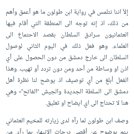
إلاّ اننا نتلمس في رواية ابن طولون ما هو أعمق وأهم
من ذلك، اذ إنه توجه الى المنطقة التي أقام فيها
العثمانيون سرادق السلطان بقصد الاحتماع الى
العلماء. وهو فعل ذلك في اليوم الثاني لوصول
السلطان الى خارج دمشق من دون الحصول على أي
اذن او وساطة من أحد ومن دون تردد أو تهيب. وهذا
الفعل أبلغ من أي توصيف اذ يوضح لنا نظرة أهل
دمشق الى السلطة الجديدة والجيش “الفاتح”» وهي
هنا لا تحتاج الى اي ايضاح او تعليق.
وصف ابن طولون لما رآه لدى زيارته للمخيم العثماني
ينم بوضوح عن أقصى درجات الانبهار بما رآى من