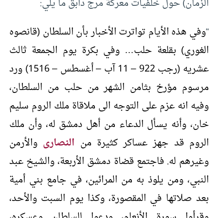
الزمان) حول خلفيات معركة مرج دابق ما يلي:
“
وفي هذه الأيام تواترت الأخبار بأن السلطان (قانصوه
الغوري) بقلعة حلب… وفي بكرة يوم الجمعة ثالث
عشريه (رجب 922 – 11 آب – أغسطس – 1516) ورد
مرسوم مؤرخ بثامن الشهر من حلب من السلطان،
وفيه انه عزم على التوجه الى ملاقاة ملك الروم سليم
خان، وأنه يسأل الدعاء من أهل دمشق له، وأن ملك
الروم قد جهز عساكر كثيرة من
النصارى
والأرمن
وغيرهم له. فاجتمع قضاة دمشق الأربعة، والشيخ عبد
النبي، ومن يلوذ به من المرائين، في جامع بني أمية
بعد صلاتها في المقصورة، وكذا يوم السبت والأحد،
وقرأوا سورة الأنعام، ودعوا للسلطان وعسكره،