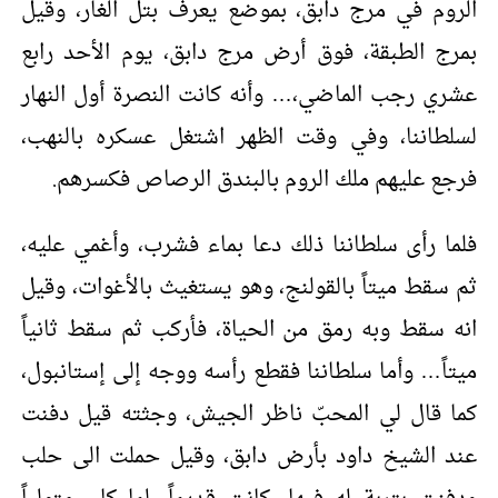
الروم في مرج دابق، بموضع يعرف بتل الغار، وقيل
بمرج الطبقة، فوق أرض مرج دابق، يوم الأحد رابع
عشري رجب الماضي،… وأنه كانت النصرة أول النهار
لسلطاننا، وفي وقت الظهر اشتغل عسكره بالنهب،
فرجع عليهم ملك الروم بالبندق الرصاص فكسرهم.
فلما رأى سلطاننا ذلك دعا بماء فشرب، وأغمي عليه،
ثم سقط ميتاً بالقولنج، وهو يستغيث بالأغوات، وقيل
انه سقط وبه رمق من الحياة، فأركب ثم سقط ثانياً
ميتاً… وأما سلطاننا فقطع رأسه ووجه إلى إستانبول،
كما قال لي المحبّ ناظر الجيش، وجثته قيل دفنت
عند الشيخ داود بأرض دابق، وقيل حملت الى حلب