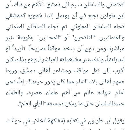
العثماني والسلطان سليم الى دمشق. الأهم من ذلك، أن
ابن طولون نجح في أن يوصل إلينا شعوره كدمشقي
تجاه السلطان المملوكي ثم تجاه السلطان العثماني
والعثمانيين “الفاتحين” أو “المحتلين” بطريقة غير
مباشرة ومن دون أن يتخذ موقفاً صريحاً، تأييداً او
اعتراضاً، وذلك عبر مشاهداته المباشرة. وهو بذلك كان
أقرب إلى نقل مواقف ومشاعر أهالي دمشق، وربما
عموم أهالي بلاد الشام مما كان يدور حينذاك. إذاً، نحن
أمام شهادة عالم من أهم علماء عصره، والعلماء
حينذاك لسان حال ما يمكن تسميته “الرأي العام”.
يقول ابن طولون في كتابه (مفاكهة الخلان في حوادث