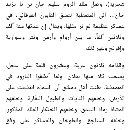
هجرية)، وصل ملك الروم سليم خان بن با يزيد
خان… الى المصطبة لصيق القابون الفوقاني، في
عساكر عظيمة لم نر مثلها، ويقال إن عدتها مئة ألف
وثلاثين ألفاً، ما بين أروام وأرمن وتتر وسوارية
وإفرنج وغير ذلك.
وقدّامه ثلاثون عربة، وعشرون قلعة على عجل،
يسحب كلا منها بغلان. ولما أطلقوا البارود في
المصطبة، ظنت أهل دمشق أن السماء انطبقت على
الأرض، وخلفهم النايات والطبول النقّارة، وخلفهم
المشاة رماة البندق، وخلفهم الخنكار الملك المذكور،
وخلفه السناجق والطوخان والعساكر على وفق