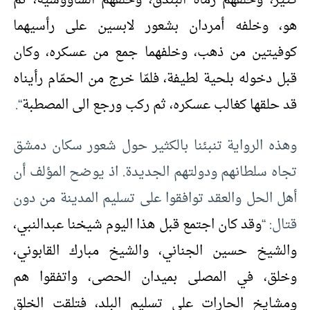
كثير، وخلفهم رماة البندق، وخلفهم الشاووشية، ثم
هو، وخلفه أمردان بشعور لابسين على رأسيهما
كوفيتين من ذهب، وخلفهما جمع من عسكره، وكان
قبل دخوله بلحية لطيفة، فلمّا خرج من الحمّام رأيناه
قد حلقها كغالب عسكره، ثم ركب ورجع الى المصطبة
“.
وهذه الرواية تنبئنا بالكثير حول شعور سكان دمشق
تجاه سلطانهم ودولتهم الجديدة. اذ يوضح المؤلف أن
أهل الحل والعقد توافقوا على تسليم المدينة من دون
قتال: “
وقد كان اجتمع قبل هذا اليوم شيخنا عبدالنبي،
والشيخ حسين الجناني، والشيخ مبارك القابوني،
وخلق، في المصلى بميدان الحصى، واتفقوا هم
ومشايخ الحارات على تسليم البلد، فتلقت الخلق