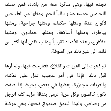
تجده فيها، وهي سائرة معه من بلاده، فمن صنف
اللحامين خمسة عشر قالياً للحم، ومثلها من الطبّاخين
لألوان عدة، ومثلها حكماء، ومثلها جراحية، ومثلها
بياطرة، ومثلها أساكفة، ومثلها حدادون، ومثلها
علاّفون، وهذه الأعداد تقريباً وغالب ظني أنها أكثر من
ذلك. الى غير ذلك من السوقة.
ثم ذهبت إلى العربات والقلاع، فتفرجت فيها، ولم أرها
قبل ذلك. فإذا هي أمر عجيب تدل على تمكنه،
والعربات مجنزرة، بعضها في بعض، بحيث إذا صفت
تكون كالسور، وكل عربة ترمي بندقة ملء كف الرجل
من رصاص، ولهذا البندق صندوق تحتها، وهي مركبة