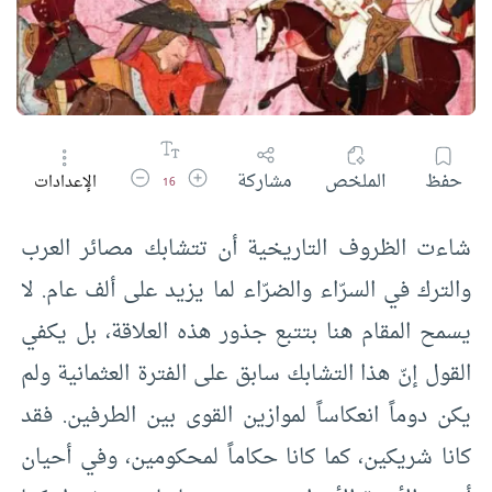
زيادة حجم الخط
تقليل حجم الخط
حفظ
الملخص
مشاركة
الإعدادات
16
شاءت الظروف التاريخية أن تتشابك مصائر العرب
والترك في السرّاء والضرّاء لما يزيد على ألف عام. لا
يسمح المقام هنا بتتبع جذور هذه العلاقة، بل يكفي
القول إنّ هذا التشابك سابق على الفترة العثمانية ولم
يكن دوماً انعكاساً لموازين القوى بين الطرفين. فقد
كانا شريكين، كما كانا حكاماً لمحكومين، وفي أحيان