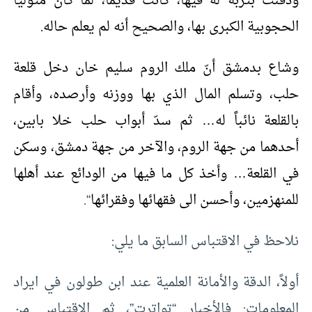
ودفنت بتربة له فيها، كانت قديماً، لما كان متولياً
الحجوبية الكبرى بها، والصحيح أنه لم يعلم حاله.
وشاع بدمشق أنّ ملك الروم سليم خان دخل قلعة
حلب، وتسلم المال الذي بها ووزنه وأرصده، وأقام
بالقلعة نائباً له… ثم سدّ أبواب حلب خلا بابين،
أحدهما من جهة الروم، والآخر من جهة دمشق، وسكن
في القلعة… وأخذ كل ما فيها من الودائع عند أهلها
للمنهزمين، وأحسن الى فقهائها وفقرائها
“.
نلاحظ في الاقتباس السابق ما يلي:
أولاً، الدقة والأمانة العلمية عند ابن طولون في ايراد
المعلومات: فالأخبار “تواترت”، ثم الاقتباس من