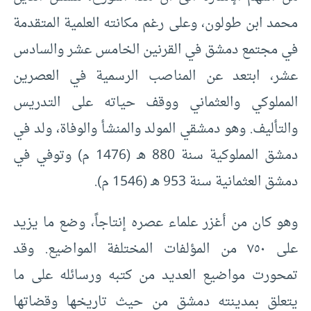
محمد ابن طولون، وعلى رغم مكانته العلمية المتقدمة
في مجتمع دمشق في القرنين الخامس عشر والسادس
عشر، ابتعد عن المناصب الرسمية في العصرين
المملوكي والعثماني ووقف حياته على التدريس
والتأليف. وهو دمشقي المولد والمنشأ والوفاة، ولد في
دمشق المملوكية سنة 880 هـ (1476 م) وتوفي في
دمشق العثمانية سنة 953 هـ (1546 م).
وهو كان من أغزر علماء عصره إنتاجاً، وضع ما يزيد
على ٧٥٠ من المؤلفات المختلفة المواضيع. وقد
تمحورت مواضيع العديد من كتبه ورسائله على ما
يتعلق بمدينته دمشق من حيث تاريخها وقضاتها