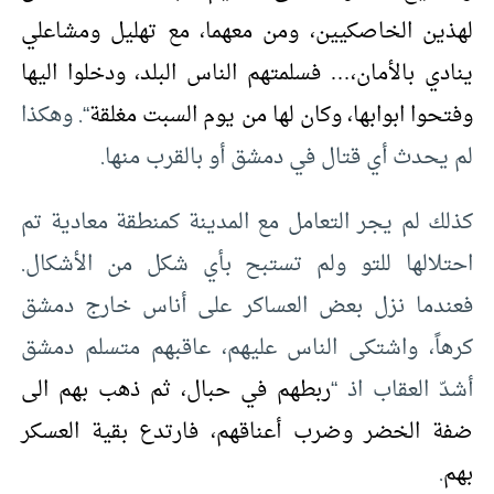
لهذين الخاصكيين، ومن معهما، مع تهليل ومشاعلي
ينادي بالأمان،… فسلمتهم الناس البلد، ودخلوا اليها
وفتحوا ابوابها، وكان لها من يوم السبت مغلقة
“. وهكذا
لم يحدث أي قتال في دمشق أو بالقرب منها.
كذلك لم يجر التعامل مع المدينة كمنطقة معادية تم
احتلالها للتو ولم تستبح بأي شكل من الأشكال.
فعندما نزل بعض العساكر على أناس خارج دمشق
كرهاً، واشتكى الناس عليهم، عاقبهم متسلم دمشق
أشدّ العقاب اذ “
ربطهم في حبال، ثم ذهب بهم الى
ضفة الخضر وضرب أعناقهم، فارتدع بقية العسكر
بهم
.