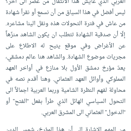
العربي الذي عايش هذا الانتقال من عصر الى آخر؟
ليس أفضل في هذا السياق من أن نسمع أو نقرأ شهادة
من عاش في فترة التحولات هذه ونقل الينا مشاعره.
إلّا أن صدقية الشهادة تتطلب ان يكون الشاهد منزّهاً
عن الأغراض وفي موقع يتيح له الاطلاع على
مجريات موضوع الشهادة. والشاهد هنا عالم دمشقي،
يعدّ مؤرخ دمشق الأول بلا منازع في أواخر العهد
المملوكي وأوائل العهد العثماني. وهنا أقدم نصه في
محاولة لفهم النظرة الشامية وربما العربية اجمالاً الى
التحول السياسي الهائل الذي طرأ بفعل “الفتح” أو
“الدخول” العثماني الى المشرق العربي.
من المهم الإشارة الى أن هذا المؤرخ، شمس الدين