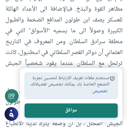
مظاهر القوة والبذخ. فبالإضافة الى الأعداد الهائلة
للعسكر يصف ابن طولون المدافع الضخمة والطبول
الكبيرة وصولاً الى ما يسميه “الأسواق” التي في
منطقة سرادق السلطان. ومن المعروف في التاريخ
العثماني أن دوائر القصر السلطاني في اسطنبول، كانت
ترتحل مع السلطان عندما يقود شخصياً الجيش
العثماني.
نستخدم ملفات تعريف الارتباط لتحسين تجربة
التصفح الخاصة بك. يمكنك تخصيص تفضيلاتك.
وعلى رغم مظاهر القوة والعظمة لجيش كان قد وصل
تخصيص
الى دمشق قبل يوم واحد فقط، لم يخامر ابن طولون
موافق
اي شعور بالخوف وهو يتجول في أرجاء مخيم
الجيش “المحتل”، بل ان وصفه يترك لدينا الانطباع