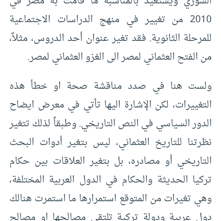
السوري ويستعيد بالمناسبة ما قامت به مصر في
2010 من تغيير في منهج الدراسات الاجتماعية
للمرحلة الثانوية. فقد تغير عنوان أحد الدروس، مثلاً،
من الفتح العثماني لمصر الى الغزو العثماني لمصر.
ولست هنا في صدد مناقشة صحة او خطأ هذه
التغييرات، لكن الإشارة اليها تأتي في معرض ايضاح
الدور السياسي في النص التاريخي. وطبقاً لذلك تتغير
نظرتنا للتاريخ العثماني، ليس بتغير أدوات البحث
التاريخي أو مصادره، بل بتغير العلاقات بين حكام
تركيا الحديثة والحكام في الدول العربية المختلفة،
وهي تغيرات من المتوقع استمرارها ما استمرت هنالك
دول عربية ودولة تركية تلتقي مصالحها او مصالح