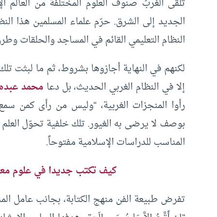
تلقى الغربُ صنوف العلوم المختلفة من العالم ال
الجديد إلى الشرق. حرّم علماء المسلمين هذا النظا
النظام التعليمي القائم في المساجد والحلقات وطرق
لكنهم في النهاية أجازوها بشروط، ثم ما لبثت تلك
إلا في النظام الغربي الحديث، بل دعا
محمد عبده
رأوا المنجزات الغربية، “وليس من رأى كمن سمع”؛
بوصف لا يرضى به الغيور. تلك خلفية تحوّل العلم
المناسب للدراسات الإسلامية مفتوحاً.
كيف تكتب جديدا في علوم معا
تفرض طبيعة الفن منهج الكتابة، بجانب عامل المجا