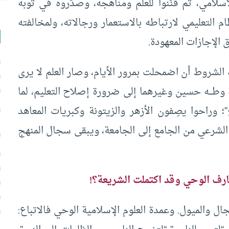
إسلامي، ثم قنّنوا للعلم ومناهجه، وصدّروه في ثوبه
م التعليمي لارتباطه بالاستعمار ورجالاته، ولمخالفته
 الإجازات المعهودة.
 الشروط أن اضمحلت بمرور الأيام، وصار العلم لا يرى
وطـــه حسين وغيرهما إلى ضرورة إصلاح التعليم، لما
 وراحوا يصِفون الأزهر والزيتونة وكبريات المعاهد
 الشرعي من الجامع إلى الجامعة، ويبقى سجال المنهج
رف الوحي وقد اكتملت الشريعة؟!
ل والميول. وعمدة العلوم الإسلامية الوحي فالاتباع: