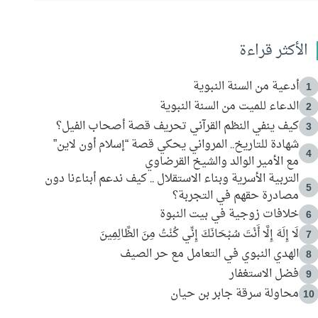
الأكثر قراءة
أدعية من السنة النبوية
1
الدعاء للميت من السنة النبوية
2
كيف ينفي النظم القرآني تحريف قصة أصحاب الفيل؟
3
شهادة للتاريخ.. المرواني يحكي قصة “إسلام أون لاين”
4
مع الأمير الوالد والشيخ القرضاوي
التربية الأسرية وبناء الاستقلال .. كيف ندعم أبناءنا دون
5
مصادرة حقهم في التجربة؟
خلافات زوجية في بيت النبوة
6
لَا إِلَهَ إِلَّا أَنْتَ سُبْحَانَكَ إِنِّي كُنْتُ مِنَ الظَّالِمِينَ
7
الهدي النبوي في التعامل مع حر الصيف
8
فضل الاستغفار
9
محاولة سرقة جابر بن حيان
10