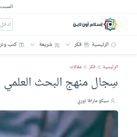
السبت
إسلام أون لاين
الرئيسية
فكر
شريعة
كتب وتر
الرئيسية
فكر
مقالات
سِجال منهج البحث العلمي ا
سيكو مارافا توري