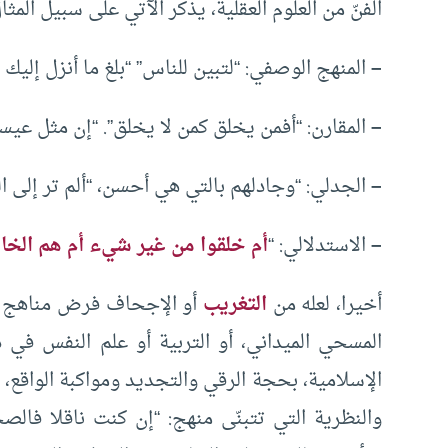
الفنّ من العلوم العقلية، يذكر الآتي على سبيل المثا
–
المنهج الوصفي: “لتبين للناس” “بلغ ما أنزل إليك 
–
المقارن: “أفمن يخلق كمن لا يخلق”. “إن مثل عيسى
–
الجدلي: “وجادلهم بالتي هي أحسن، “ألم تر إلى ال
–
الاستدلالي: “
أم خلقوا من غير شيء أم هم الخا
أخيرا، لعله من
التغريب
أو الإجحاف فرض مناهج علو
المسحي الميداني، أو التربية أو علم النفس في درا
الإسلامية، بحجة الرقي والتجديد ومواكبة الواقع، 
والنظرية التي تتبنّى منهج: “إن كنت ناقلا فالصح