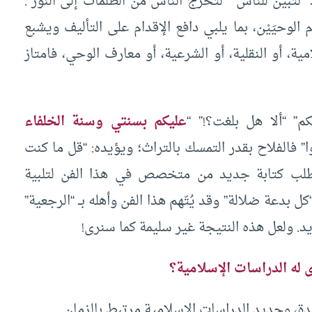
 والإرشاد “لتبين للناس” “لتخرج الناس من الظلمات إلى النور”.
الوحيَيْن، بما يلبي دافع الإقدام على التأليف ويشبع
ية، أو النقلية، أو الشرعية، أو معارف الوحي، فامتاز
كم” “ألا هل بلغت؟!” “
عليكم بسنتي وسنة الخلفاء
” فالفلاح بقدر التمسك بالتراث؛ ويؤيده: “قل ما كنت
يُطلب كتابة جديد من متخصص في هذا الفن لتلبية
 بدعة ضلالة” وقد يُتّهم هذا الفن وأهله بــ “الرجعية”
. ولعل هذه النتيجة غير سليمة كما سنرى!
 له الدراسات الإسلامية؟
يدة، وجديد الدراسات الإسلامية مرتبط بالزمان