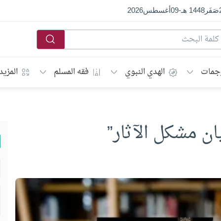
صَفَر
1448 هـ
-
09
أغسطس
2026
جمات
الهدي النبوي
فقه المسلم
المزيد
ن مشكل الآثار”