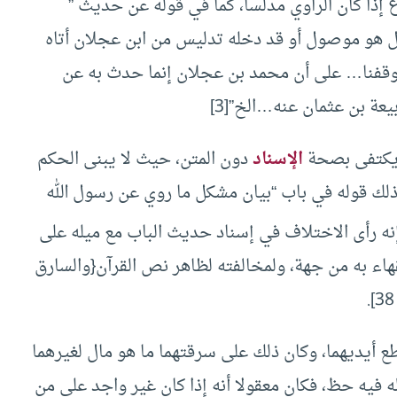
 إذا كان الراوي مدلسا، كما في قوله عن حديث ”
ل هو موصول أو قد دخله تدليس من ابن عجلان أتاه
فوقفنا… على أن محمد بن عجلان إنما حدث به عن
ربيعة بن عثمان عنه…الخ”
[3]
ا يكتفى بصحة
الإسناد
دون المتن، حيث لا يبنى الحكم
ة ذلك قوله في باب “بيان مشكل ما روي عن رسول الله
نه رأى الاختلاف في إسناد حديث الباب مع ميله على
اء به من جهة، ولمخالفته لظاهر نص القرآن
{والسارق
طع أيديهما، وكان ذلك على سرقتهما ما هو مال لغيرهما
له فيه حظ، فكان معقولا أنه إذا كان غير واجد على من