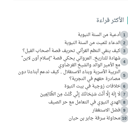
الأكثر قراءة
أدعية من السنة النبوية
1
الدعاء للميت من السنة النبوية
2
كيف ينفي النظم القرآني تحريف قصة أصحاب الفيل؟
3
شهادة للتاريخ.. المرواني يحكي قصة “إسلام أون لاين”
4
مع الأمير الوالد والشيخ القرضاوي
التربية الأسرية وبناء الاستقلال .. كيف ندعم أبناءنا دون
5
مصادرة حقهم في التجربة؟
خلافات زوجية في بيت النبوة
6
لَا إِلَهَ إِلَّا أَنْتَ سُبْحَانَكَ إِنِّي كُنْتُ مِنَ الظَّالِمِينَ
7
الهدي النبوي في التعامل مع حر الصيف
8
فضل الاستغفار
9
محاولة سرقة جابر بن حيان
10