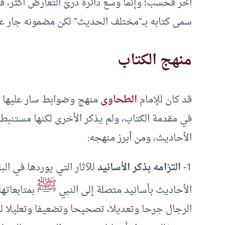
آخر فحسب؛ وإنما وسع دائرة درئ التعارض أكثر، ف
سمى كتابه بـــ”مختلف الحديث” لكن مضمونه جا
منهج الكتاب
قد كان للإمام
الطحاوى
منهج وضوابط سار عليها ف
في مقدمة الكتاب، ولم يذكر الأخرى لكنها مستنبط
الأحاديث، ومن أبرز منهجه:
1-
التزامه بذكر الأسانيد
للآثار التي يوردها في الب
ﷺ
الأحاديث بأسانيد متصلة إلى النبي
بمتابعاتها
الرجال جرحا وتعديلا، تصحيحا وتضعيفا وتعليلا ل