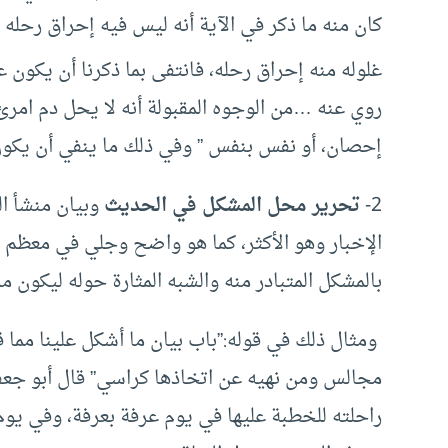
كان منه ما ذكر في الآية أنه ليس فيه إحراق رحله
غلوله منه إحراق رحله، فانتفى بما ذكرنا أن يكون 
روي عنه …من الوجوه المقبولة أنه لا يحل دم امرئ م
إحصان، أو نفس بنفس ” وفي ذلك ما ينفي أن يكون 
2-
تحرير محل
المشكل في الحديث
وبيان منشأ ال
الإخبار وهو الأكثر، كما هو واضح وجلي في معظم 
بالمشكل المتبادر منه والشبه المثارة حوله ليكون
ومثال ذلك في قوله:”
باب بيان ما أشكل علينا مما 
مجالس ومن نهيه عن اتخاذها كراسي” قال أبو جعف
راحلته للخطبة عليها في يوم عرفة بعرفة، وفي يوم 