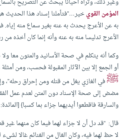
وغير ذلك، وتراه أحيانا يبحث عن التصريح بالسماع
المؤمن القوي
خير…”
فتأملنا إسناد هذا الحديث ه
به عن الأعرج يحدث به عنه بغير سماع منه إياه. 
الأعرج تدليسا منه به عنه وأنه إنما كان أخذه من 
وكما أنه يتكلم في صحة الأسانيد والمتون معا ول
أو الجمع إلا بين الآثار المقبولة فحسب، ومن أمثل
ﷺ
في الغازي يغل من قتله ومن إحراق رحله”، وإ
مضض إلى صحة الإسناد دون المتن لعدم عمل الفقه
والسارقة فاقطعوا أيديهما جزاء بما كسبا} [المائدة: 38].
قال: “قد دل أن لا جزاء لهما فيما كان منهما غير ق
لا حظ لهما فيه، وكان الغال من الغنائم غالا لشيء 