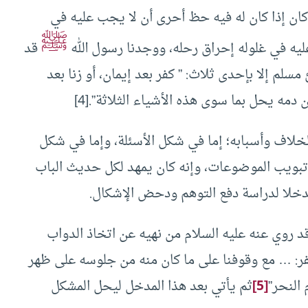
 كان إذا كان له فيه حظ أحرى أن لا يجب عليه في
ﷺ
عليه في غلوله إحراق رحله، ووجدنا رسول الله
قد
سلم إلا بإحدى ثلاث: ” كفر بعد إيمان، أو زنا بعد
دمه يحل بما سوى هذه الأشياء الثلاثة”.
[4]
خلاف وأسبابه؛ إما في شكل الأسئلة، وإما في شكل
تبويب الموضوعات، وإنه كان يمهد لكل حديث الباب
 مدخلا لدراسة دفع التوهم ودحض الإشكال.
قد روي عنه عليه السلام من نهيه عن اتخاذ الدواب
ر: … مع وقوفنا على ما كان منه من جلوسه على ظهر
النحر”
[5]
ثم يأتي بعد هذا المدخل ليحل المشكل