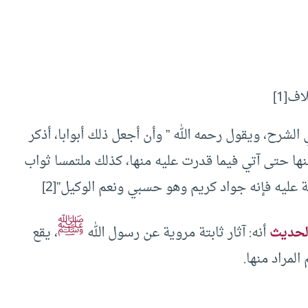
لاف
[1]
شرح، ويقول رحمه الله ” وأن أجعل ذلك أبوابا، أذكر
ها حتى آتي فيما قدرت عليه منها، كذلك ملتمسا ثواب
ونة عليه فإنه جواد كريم وهو حسبي ونعم الوكيل”
[2]
ﷺ
لحديث
أنه: آثار ثابتة مروية عن رسول الله
، يقع
لمراد منها.