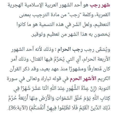
شهر رجب
هو أحد الشهور العربية الإسلامية الهجرية
القمرية، وكلمة “رجب” من مادة الترجيب بمعنى
التعظيم، ولعل السِّر في هذه التسمية هو ما كانوا
يَخصون به هذا الشهر من تعظيم وتوقير.
ويُسَمَّى رجب
رجب الحرام
؛ وذلك لأنه أحد الشهور
الأربعة الحرام، أي التي يُحَرَّمُ فيها القتال، وذلك أمر
كان مُتعارفًا ومشهورًا منذ عهد بعيد، وقد ذكر القرآن
الكريم
الأشهر الحرم
في قوله تبارك وتعالى في سورة
التوبة: (إِنَّ عِدَّةَ الشُّهُورِ عِنْدَ اللهِ اثْنَا عَشَرَ شَهْرًا فِي
كِتَابِ اللهِ يَوْمَ خَلَقَ السَّمَوَاتِ وَالْأَرْضَ مِنْهَا أَرْبَعَةٌ حُرُمٌ
ذَلِكَ الدِّينُ الْقَيِّمُ فَلَا تَظْلِمُوا فِيهِنَّ أَنْفُسَكُمْ) (الآية:36).