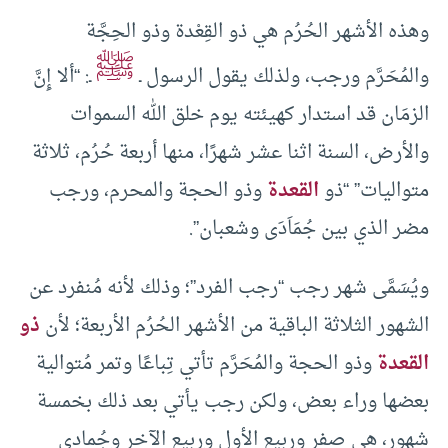
وهذه الأشهر الحُرُم هي ذو القِعْدة وذو الحِجَّة
ﷺ
والمُحَرَّم ورجب، ولذلك يقول الرسول ـ
ـ: “ألا إِنَّ
الزمَان قد استدار كهيئته يوم خلق الله السموات
والأرض، السنة اثنا عشر شهرًا، منها أربعة حُرُم، ثلاثة
متواليات” “ذو
القعدة
وذو الحجة والمحرم، ورجب
مضر الذي بين جُمَاَدَى وشعبان”.
ويُسَمَّى شهر رجب “رجب الفرد”؛ وذلك لأنه مُنفرد عن
الشهور الثلاثة الباقية من الأشهر الحُرُم الأربعة؛ لأن
ذو
القعدة
وذو الحجة والمُحَرَّم تأتي تِباعًا وتمر مُتوالية
بعضها وراء بعض، ولكن رجب يأتي بعد ذلك بخمسة
شهور، هي صفر وربيع الأول وربيع الآخر وجُمادى