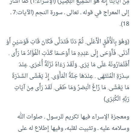
مِنْ آَيَاتِنَا إِنَّهُ هُوَ السَّمِيعُ الْبَصِيرُ) (الإسراء:1) كما أشار
إلى المعراج في قوله ـ تعالى ـ سورة النجم (الآيات:7 ـ
18).
(وَهُوَ بِالْأُفُقِِ الْأَعْلَى. ثُمَّ دَنَا فَتَدَلَّى فَكَانَ قَابَ قَوْسَيْنِ أَوْ
أَدْنَى. فَأَوْحَى إِلَى عَبْدِهِ مَا أَوْحَىمَا كَذَبَ الْفُؤَادُ مَا رَأَى .
أَفَتُمَارُونَهُ عَلَى مَا يَرَى. وَلَقَدْ رَءَاهُ نَزْلَةً أُخْرَى. عِنْدَ
سِدْرَةِ الْمُنْتَهَى . عِنْدَهَا جَنَّةُ الْمَأْوَى. إِذْ يَغْشَى السِّدْرَةَ
مَا يَغْشَى. مَا زَاغَ الْبَصَرُ وَمَا طَغَى. لَقَدْ رَأَى مِنْ آيَاتِ
رَبِّهِ الْكُبْرَى)
ومعجزة الإسراء فيها تكريم للرسول ـ صلوات الله
وسلامه عليه ـ وتثبيت لقلبه، وفيها إطلاع له على