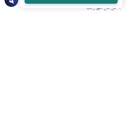
من بدع شهر رجب
شهر رجب ورعاية الحرمات
ما هي خصائص شهر رجب ؟
هل انتفعت بهذا المحتوى؟
نعم
لا
المحتوى والموارد المذكورة لا تعكس بالضرورة وجهة نظر
موقع "إسلام أون لاين".