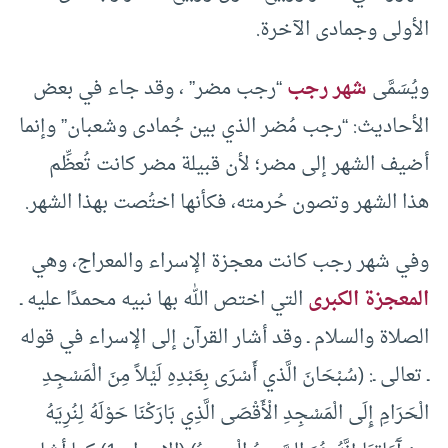
الأولى وجمادى الآخرة.
ويُسَمَّى
شهر رجب
“رجب مضر” ، وقد جاء في بعض
الأحاديث: “رجب مُضر الذي بين جُمادى وشعبان” وإنما
أضيف الشهر إلى مضر؛ لأن قبيلة مضر كانت تُعظِّم
هذا الشهر وتصون حُرمته، فكأنها اختُصت بهذا الشهر.
وفي شهر رجب كانت معجزة الإسراء والمعراج، وهي
المعجزة الكبرى
التي اختص الله بها نبيه محمدًا عليه ـ
الصلاة والسلام ـ وقد أشار القرآن إلى الإسراء في قوله
ـ تعالى ـ: (سُبْحَانَ الَّذي أَسْرَى بِعَبْدِهِ لَيْلاً مِنَ الْمَسْجِدِ
الْحَرَامِ إِلَى الْمَسْجِدِ الْأَقْصَى الَّذِي بَارَكْنَا حَوْلَهُ لِنُرِيَهُ