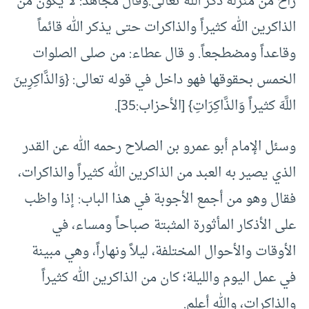
راح من منزله ذكر الله تعالى.وقال مجاهد: لا يكون من
الذاكرين الله كثيراً والذاكرات حتى يذكر الله قائماً
وقاعداً ومضطجعاً. و قال عطاء: من صلى الصلوات
الخمس بحقوقها فهو داخل في قوله تعالى: {وَالذَّاكِرِينَ
اللَّهَ كثيراً وَالذَّاكِرَاتِ} [الأحزاب:35].
وسئل الإمام أبو عمرو بن الصلاح رحمه الله عن القدر
الذي يصير به العبد من الذاكرين الله كثيراً والذاكرات،
فقال وهو من أجمع الأجوبة في هذا الباب: إذا واظب
على الأذكار المأثورة المثبتة صباحاً ومساء، في
الأوقات والأحوال المختلفة، ليلاً ونهاراً، وهي مبينة
في عمل اليوم والليلة؛ كان من الذاكرين الله كثيراً
والذاكرات، والله أعلم.