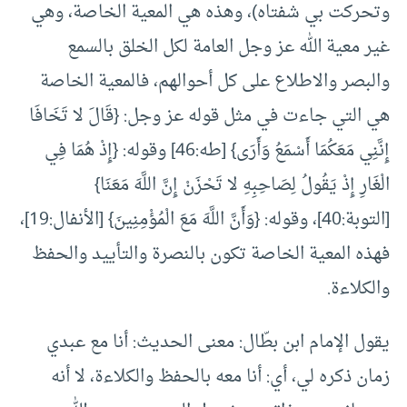
وتحركت بي شفتاه)، وهذه هي المعية الخاصة، وهي
غير معية الله عز وجل العامة لكل الخلق بالسمع
والبصر والاطلاع على كل أحوالهم، فالمعية الخاصة
هي التي جاءت في مثل قوله عز وجل: {قَالَ لا تَخَافَا
إِنَّنِي مَعَكُمَا أَسْمَعُ وَأَرَى} [طه:46] وقوله: {إِذْ هُمَا فِي
الْغَارِ إِذْ يَقُولُ لِصَاحِبِهِ لا تَحْزَنْ إِنَّ اللَّهَ مَعَنَا}
[التوبة:40]، وقوله: {وَأَنَّ اللَّهَ مَعَ الْمُؤْمِنِينَ} [الأنفال:19]،
فهذه المعية الخاصة تكون بالنصرة والتأييد والحفظ
والكلاءة.
يقول الإمام ابن بطّال: معنى الحديث: أنا مع عبدي
زمان ذكره لي، أي: أنا معه بالحفظ والكلاءة، لا أنه