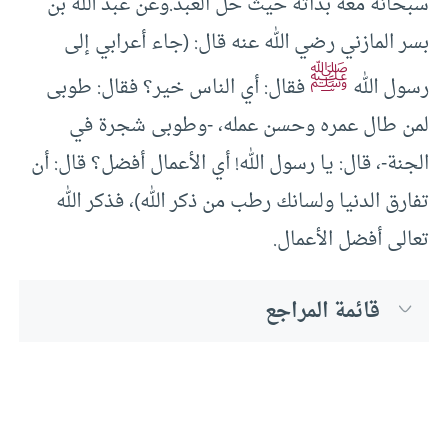
سبحانه معه بذاته حيث حل العبد.وعن عبد الله بن
بسر المازني رضي الله عنه قال: (جاء أعرابي إلى
ﷺ
رسول الله
فقال: أي الناس خير؟ فقال: طوبى
لمن طال عمره وحسن عمله، -وطوبى شجرة في
الجنة-، قال: يا رسول الله! أي الأعمال أفضل؟ قال: أن
تفارق الدنيا ولسانك رطب من ذكر الله)، فذكر الله
تعالى أفضل الأعمال.
قائمة المراجع