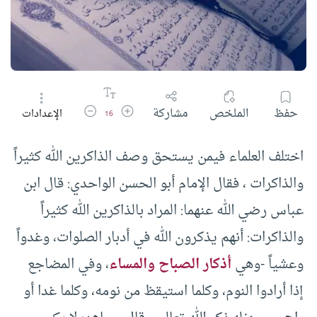
زيادة حجم الخط
تقليل حجم الخط
حفظ
الملخص
مشاركة
الإعدادات
16
اختلف العلماء فيمن يستحق وصف الذاكرين الله كثيراً
والذاكرات ، فقال الإمام أبو الحسن الواحدي: قال ابن
عباس رضي الله عنهما: المراد بالذاكرين الله كثيراً
والذاكرات: أنهم يذكرون الله في أدبار الصلوات، وغدواً
وعشياً -وهي
أذكار الصباح والمساء
، وفي المضاجع
إذا أرادوا النوم، وكلما استيقظ من نومه، وكلما غدا أو