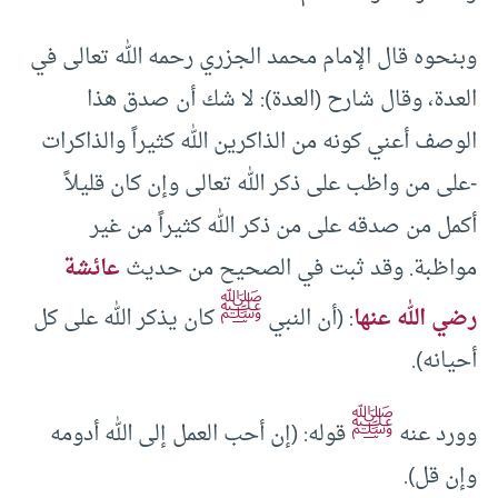
وبنحوه قال الإمام محمد الجزري رحمه الله تعالى في
العدة، وقال شارح (العدة): لا شك أن صدق هذا
الوصف أعني كونه من الذاكرين الله كثيراً والذاكرات
-على من واظب على ذكر الله تعالى وإن كان قليلاً
أكمل من صدقه على من ذكر الله كثيراً من غير
مواظبة. وقد ثبت في الصحيح من حديث
عائشة
ﷺ
رضي الله عنها
: (أن النبي
كان يذكر الله على كل
أحيانه).
ﷺ
وورد عنه
قوله: (إن أحب العمل إلى الله أدومه
وإن قل).