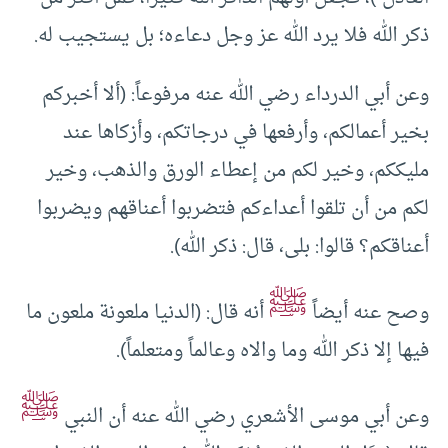
ذكر الله فلا يرد الله عز وجل دعاءه؛ بل يستجيب له.
وعن أبي الدرداء رضي الله عنه مرفوعاً: (ألا أخبركم
بخير أعمالكم، وأرفعها في درجاتكم، وأزكاها عند
مليككم، وخير لكم من إعطاء الورق والذهب، وخير
لكم من أن تلقوا أعداءكم فتضربوا أعناقهم ويضربوا
أعناقكم؟ قالوا: بلى، قال: ذكر الله).
ﷺ
وصح عنه أيضاً
أنه قال: (الدنيا ملعونة ملعون ما
فيها إلا ذكر الله وما والاه وعالماً ومتعلماً).
ﷺ
وعن أبي موسى الأشعري رضي الله عنه أن النبي