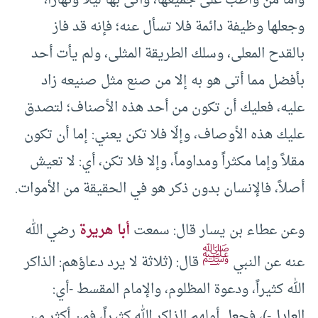
وأما من واظب على جميعها، وأتى بها ليلاً ونهاراً،
وجعلها وظيفة دائمة فلا تسأل عنه؛ فإنه قد فاز
بالقدح المعلى، وسلك الطريقة المثلى، ولم يأت أحد
بأفضل مما أتى هو به إلا من صنع مثل صنيعه زاد
عليه، فعليك أن تكون من أحد هذه الأصناف؛ لتصدق
عليك هذه الأوصاف، وإلّا فلا تكن يعني: إما أن تكون
مقلاً وإما مكثراً ومداوماً، وإلا فلا تكن، أي: لا تعيش
أصلاً، فالإنسان بدون ذكر هو في الحقيقة من الأموات.
وعن عطاء بن يسار قال: سمعت
أبا هريرة
رضي الله
ﷺ
عنه عن النبي
قال: (ثلاثة لا يرد دعاؤهم: الذاكر
الله كثيراً، ودعوة المظلوم، والإمام المقسط -أي:
العادل-)، فجعل أولهم الذاكر الله كثيراً، فمن أكثر من