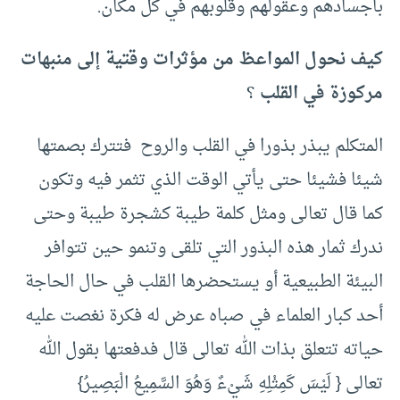
بأجسادهم وعقولهم وقلوبهم في كل مكان.
كيف نحول المواعظ من مؤثرات وقتية إلى منبهات
مركوزة في القلب
؟
المتكلم يبذر بذورا في القلب والروح فتترك بصمتها
شيئا فشيئا حتى يأتي الوقت الذي تثمر فيه وتكون
كما قال تعالى ومثل كلمة طيبة كشجرة طيبة وحتى
ندرك ثمار هذه البذور التي تلقى وتنمو حين تتوافر
البيئة الطبيعية أو يستحضرها القلب في حال الحاجة
أحد كبار العلماء في صباه عرض له فكرة نغصت عليه
حياته تتعلق بذات الله تعالى قال فدفعتها بقول الله
تعالى { لَيْسَ كَمِثْلِهِ شَيْءٌ وَهُوَ السَّمِيعُ الْبَصِيرُ}