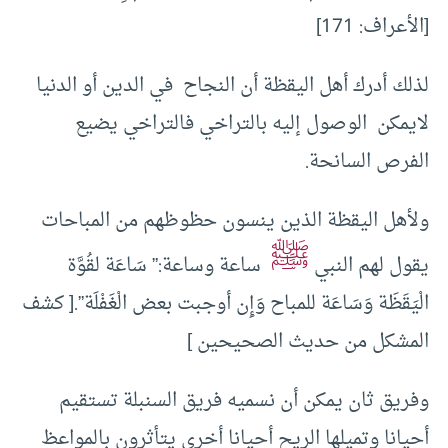
[الأعراف: 171]
لذلك أدرك أهل اليقظة أن النجاح في الدين أو الدنيا
لايمكن الوصول إليه بالتراخي فالتراخي يضيع
الفرص السانحة.
ولأهل اليقظة الذين ينسون حظوظهم من المباحات
ﷺ
يقول لهم النبي
ساعة وساعة:” سَاعَة لقُوَّة
الْيَقَظَة وَسَاعَة للمباح وَإِن أوجبت بعض الْغَفْلَة”.[ كشف
المشكل من حديث الصحيحين ]
وفريق ثان يمكن أن نسميه فريق السنبلة تستقيم
أحيانا وتميلها الريح أحيانا أخرى يتأثرون بالمواعظ