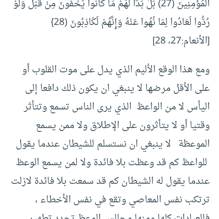
الْمُؤْمِنِينَ (27) بَلْ بَدَا لَهُمْ مَا كَانُوا يُخْفُونَ مِنْ قَبْلُ وَلَوْ
رُدُّوا لَعَادُوا لِمَا نُهُوا عَنْهُ وَإِنَّهُمْ لَكَاذِبُونَ (28}
[الأنعام:27، 28]
ومع هذا الوقع الأليم الذي يدل على موت القلوب أو
على الأقل مرضها لا ينبغي ان يكون ذلك دافعا إلى
اليأس لا من الواعظ الذي يرى الناس تسمع وتتأثر
وقتيا أو لا يتأثرون على الإطلاق ولا ممن يسمع
الموعظة لا ينبغي ان نستسلم للشيطان عندما يقول
للواعظ كم قد وعظت بلا فائدة ولا لمن يسمع الوعظ
عندما يقول له الشيطان كم قد سمعت بلا فائدة لازلت
ترتكب نفس المعاصي وتقع في نفس الأخطاء ،
فالعبادات كلها ومنها مجالس الوعظ تجدد تطهير