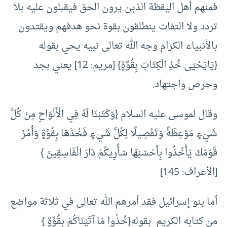
فمنهم أهل اليقظة الذين يرون الحق فيقبلون عليه بلا
تردد ولا التفات ينطلقون بقوة نحو هدفهم ويقتدون
بالأنبياء الكرام وجه الله تعالى نبيه يحي بقوله
{يَايَحْيَى خُذِ الْكِتَابَ بِقُوَّةٍ} [مريم: 12] يعني بجد
وحرص واجتهاد.
وقال لموسى عليه السلام {وَكَتَبْنَا لَهُ فِي الْأَلْوَاحِ مِنْ كُلِّ
شَيْءٍ مَوْعِظَةً وَتَفْصِيلًا لِكُلِّ شَيْءٍ فَخُذْهَا بِقُوَّةٍ وَأْمُرْ
قَوْمَكَ يَأْخُذُوا بِأَحْسَنِهَا سَأُرِيكُمْ دَارَ الْفَاسِقِينَ }
[الأعراف: 145]
أما بنو إسرائيل فقد أمرهم الله تعالى في ثلاثة مواضع
من كتابه الكريم بقوله{خُذُوا مَا آتَيْنَاكُمْ بِقُوَّةٍ }