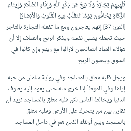
تُلْهِيهِمْ تِجَارَةٌ وَلَا بَيْعٌ عَنْ ذِكْرِ اللَّهِ وَإِقَامِ الصَّلَاةِ وَإِيتَاءِ
الزَّكَاةِ يَخَافُونَ يَوْمًا تَتَقَلَّبُ فِيهِ الْقُلُوبُ وَالْأَبْصَارُ}
[النور: 37] إنهم يتاجرون ومع ما تفعله التجارة بالتاجر
حيث تجعله ينسى نفسه ويذكر الربح والعملاء إلا أن
هؤلاء العباد الصالحون لازالوا مع ربهم وإن كانوا في
السوق ويحبون الربح.
ورجل قلبه معلق بالمساجد وفي رواية سلمان من حبه
إياها وفي الموطأ إذا خرج منه حتى يعود إليه يطوف
الدنيا ويخالط الناس لكن قلبه معلق بالمساجد نريد أن
نقارن بين من يتحرك على الأرض وقلبه معلق
بالمسجد وبين أولئك الذين هم في داخل المساجد