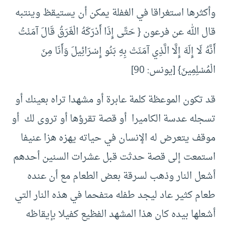
وأكثرها استغراقا في الغفلة يمكن أن يستيقظ وينتبه
قال الله عن فرعون { حَتَّى إِذَا أَدْرَكَهُ الْغَرَقُ قَالَ آمَنْتُ
أَنَّهُ لَا إِلَهَ إِلَّا الَّذِي آمَنَتْ بِهِ بَنُو إِسْرَائِيلَ وَأَنَا مِنَ
الْمُسْلِمِينَ} [يونس: 90]
قد تكون الموعظة كلمة عابرة أو مشهدا تراه بعينك أو
تسجله عدسة الكاميرا أو قصة تقرؤها أو تروى لك أو
موقف يتعرض له الإنسان في حياته يهزه هزا عنيفا
استمعت إلى قصة حدثت قبل عشرات السنين أحدهم
أشعل النار وذهب لسرقة بعض الطعام مع أن عنده
طعام كثير عاد ليجد طفله متفحما في هذه النار التي
أشعلها بيده كان هذا المشهد الفظيع كفيلا بإيقاظه