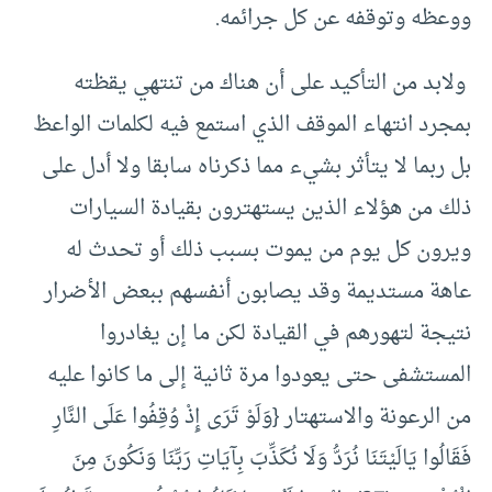
ووعظه وتوقفه عن كل جرائمه.
ولابد من التأكيد على أن هناك من تنتهي يقظته
بمجرد انتهاء الموقف الذي استمع فيه لكلمات الواعظ
بل ربما لا يتأثر بشيء مما ذكرناه سابقا ولا أدل على
ذلك من هؤلاء الذين يستهترون بقيادة السيارات
ويرون كل يوم من يموت بسبب ذلك أو تحدث له
عاهة مستديمة وقد يصابون أنفسهم ببعض الأضرار
نتيجة لتهورهم في القيادة لكن ما إن يغادروا
المستشفى حتى يعودوا مرة ثانية إلى ما كانوا عليه
من الرعونة والاستهتار {وَلَوْ تَرَى إِذْ وُقِفُوا عَلَى النَّارِ
فَقَالُوا يَالَيْتَنَا نُرَدُّ وَلَا نُكَذِّبَ بِآيَاتِ رَبِّنَا وَنَكُونَ مِنَ