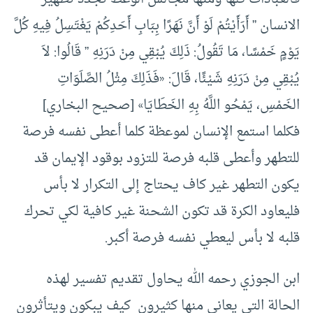
الانسان ” أَرَأَيْتُمْ لَوْ أَنَّ نَهَرًا بِبَابِ أَحَدِكُمْ يَغْتَسِلُ فِيهِ كُلَّ
يَوْمٍ خَمْسًا، مَا تَقُولُ: ذَلِكَ يُبْقِي مِنْ دَرَنِهِ ” قَالُوا: لاَ
يُبْقِي مِنْ دَرَنِهِ شَيْئًا، قَالَ: «فَذَلِكَ مِثْلُ الصَّلَوَاتِ
الخَمْسِ، يَمْحُو اللَّهُ بِهِ الخَطَايَا» [صحيح البخاري]
فكلما استمع الإنسان لموعظة كلما أعطى نفسه فرصة
للتطهر وأعطى قلبه فرصة للتزود بوقود الإيمان قد
يكون التطهر غير كاف يحتاج إلى التكرار لا بأس
فليعاود الكرة قد تكون الشحنة غير كافية لكي تحرك
قلبه لا بأس ليعطي نفسه فرصة أكبر.
ابن الجوزي رحمه الله يحاول تقديم تفسير لهذه
الحالة التي يعاني منها كثيرون كيف يبكون ويتأثرون