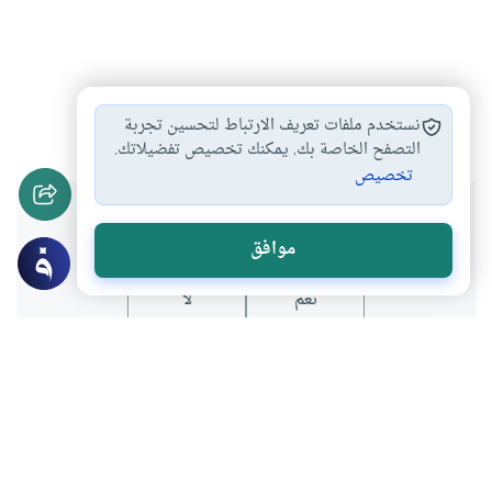
صيد الخاطر
ابن الجوزي
#
#
نستخدم ملفات تعريف الارتباط لتحسين تجربة
التصفح الخاصة بك. يمكنك تخصيص تفضيلاتك.
تخصيص
هل انتفعت بهذا المحتوى؟
موافق
نعم
لا
عن الكاتب
محمد عطية
لديه 146 مقالة