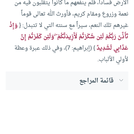
الأرض فساداً، فلم ينفعهم ما كانوا يتقلبون فيه من
نعمة وزروع ومقام كريم، فأورث الله تعالى قوماً
غيرهم تلك النعم، سيراً مع سنته التي لا تتبدل: {
وَإِذْ
تَأَذَّنَ رَبُّكُمْ لَئِن شَكَرْتُمْ لَأَزِيدَنَّكُمْ ۖ وَلَئِن كَفَرْتُمْ إِنَّ
عَذَابِي لَشَدِيدٌ
} (إبراهيم: 7)، وفي ذلك عبرة وعظة
لأولي الألباب.
قائمة المراجع