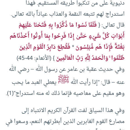
دنيوية على من تنكبوا طريقه المستقيم. فهذا
استدراج لهم تتبعه النقمة والعذاب عياذاً بالله تعالى.
قال تعالى: {
فَلَمَّا نَسُوا مَا ذُكِّرُوا بِهِ فَتَحْنَا عَلَيْهِمْ
أَبْوَابَ كُلِّ شَيْءٍ حَتَّىٰ إِذَا فَرِحُوا بِمَا أُوتُوا أَخَذْنَاهُم
بَغْتَةً فَإِذَا هُم مُّبْلِسُونَ
*
فَقُطِعَ دَابِرُ الْقَوْمِ الَّذِينَ
ظَلَمُوا ۚ وَالْحَمْدُ لِلَّهِ رَبِّ الْعَالَمِينَ
} (الأنعام: 44-45)
وفي حديث عقبة بن عامر عن رسول الله – رضي الله
ﷺ
عنه – قال: “إذا رأيت الله
يعطي العبد ما يحب
وهو مقيم على معاصيه فإنما ذلك له منه استدراج”(1).
وفي هذا السياق لفت القرآن الكريم الانتباه إلى
مصارع القوم الغابرين الذين أبطرتهم النعم، وسعوا في