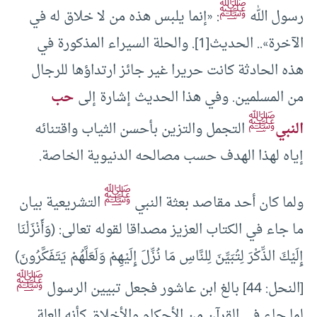
ﷺ
رسول الله
: «إنما يلبس هذه من لا خلاق له في
الآخرة».. الحديث
[1]
. والحلة السيراء المذكورة في
هذه الحادثة كانت حريرا غير جائز ارتداؤها للرجال
من المسلمين. وفي هذا الحديث إشارة إلى
حب
ﷺ
النبي
التجمل والتزين بأحسن الثياب واقتنائه
إياه لهذا الهدف حسب مصالحه الدنيوية الخاصة.
ﷺ
ولما كان أحد مقاصد بعثة النبي
التشريعية بيان
ما جاء في الكتاب العزيز مصداقا لقوله تعالى: (وَأَنْزَلْنَا
إِلَيْكَ الذِّكْرَ لِتُبَيِّنَ لِلنَّاسِ مَا نُزِّلَ إِلَيْهِمْ وَلَعَلَّهُمْ يَتَفَكَّرُونَ)
ﷺ
[النحل: 44] بالغ ابن عاشور فجعل تبيين الرسول
لما جاء في القرآن من الأحكام والأخلاق كأنه العلة