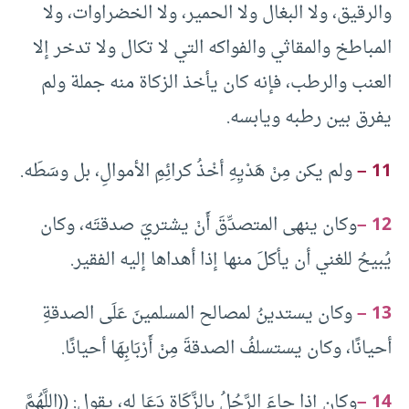
والرقيق، ولا البغال ولا الحمير، ولا الخضراوات، ولا
المباطخ والمقاثي والفواكه التي لا تكال ولا تدخر إلا
العنب والرطب، فإنه كان يأخذ الزكاة منه جملة ولم
يفرق بين رطبه ويابسه.
11 –
ولم يكن مِنْ هَدْيِهِ أخْذُ كرائِمِ الأموالِ، بل وسَطَه.
12 –
وكان ينهى المتصدِّقَ أَنْ يشتريَ صدقتَه، وكان
يُبيحُ للغني أن يأكلَ منها إذا أهداها إليه الفقير.
13 –
وكان يستدينُ لمصالح المسلمينَ عَلَى الصدقةِ
أحيانًا، وكان يستسلفُ الصدقةَ مِنْ أَرْبَابِهَا أحيانًا.
14 –
وكان إذا جاءَ الرَّجُلُ بالزَّكَاةِ دَعَا له، يقول: ((اللَّهُمَّ