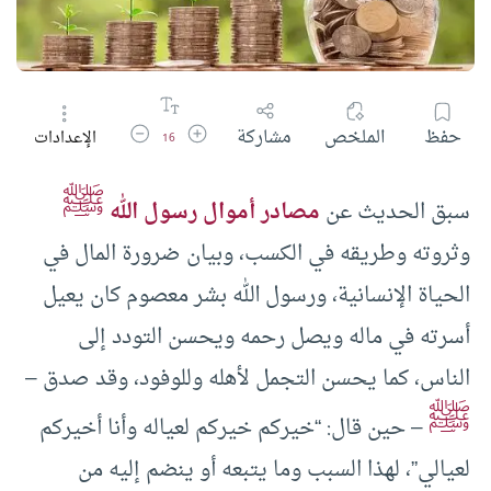
زيادة حجم الخط
تقليل حجم الخط
حفظ
الملخص
مشاركة
الإعدادات
16
ﷺ
سبق الحديث عن
مصادر أموال رسول الله
وثروته وطريقه في الكسب، وبيان ضرورة المال في
الحياة الإنسانية، ورسول الله بشر معصوم كان يعيل
أسرته في ماله ويصل رحمه ويحسن التودد إلى
الناس، كما يحسن التجمل لأهله وللوفود، وقد صدق –
ﷺ
– حين قال: “خيركم خيركم لعياله وأنا أخيركم
لعيالي”، لهذا السبب وما يتبعه أو ينضم إليه من