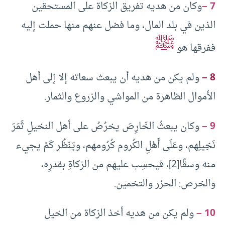
7 –
وكان من هديه تفريق الزكاة على المستحقين
الذين في بلد المال، وما فضل عنهم منها حملت إليه
ﷺ
ففرقها هو
8 –
ولم يكن من هديه أن يبعث سعاته إلا إلى أهل
الأموال الظاهرة من المواشي والزروع والثمار.
9 –
وكان يبعثُ الخَارِصَ يخرُصُ على أهل النخيلِ ثَمَرَ
نَخِيلِهم، وعَلَى أَهْلِ الكُروم كُرُومهم، ويَنْظُر كَمْ يجيء
منه وسقًا[2]، فيحسِب عليهم من الزكاةِ بقدرِه،
والخرص: الحزر والتخمين.
10 –
ولم يكن من هديه أخذ الزكاة من الخيل