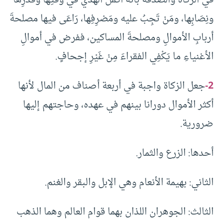
في الزكاة والصدقة بأنه أكمل الهدي في وَقتِهَا وَقَدْرِها
ونِصَابِها، ومَنْ تَجِبُ عليه ومَصْرِفِها، رَاعَى فيها مصلحةَ
أربابِ الأموالِ ومصلحةَ المساكين، ففرض في أموالِ
الأغنياءِ ما يَكْفِي الفقراءَ مِنْ غَيْرِ إجحافٍ.
2-
جعل الزكاة واجبة في أربعة أصناف من المال لأنها
أكثر الأموال دورانا بينهم في عهده، وحاجتهم إليها
ضرورية.
أحدها: الزرع والثمار.
الثاني: بهيمة الأنعام وهي الإبل والبقر والغنم.
الثالث: الجوهران اللذان بهما قوام العالم وهما الذهب