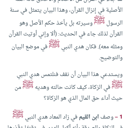
الأصلية في إنزال القرآن، وهذا البيان يتمثل في سنة
ﷺ
الرسول
وسيرته بل يأخذ حكم الأصل وهو
القرآن لذلك جاء في الحديث: (ألا وإني أوتيت القرآن
ﷺ
ومثله معه). فكان هدي النبي
في موضع البيان
والتوضيح.
ويستدعي هذا البيان أن نقف فنلتمس هدي النبي
ﷺ
ﷺ
في الزكاة، كيف كانت حالته وهديه
من
حيث أداء حق المال الذي هو الزكاة؟
ﷺ
1 –
وصف
ابن القيم
في زاد المعاد هدي النبي