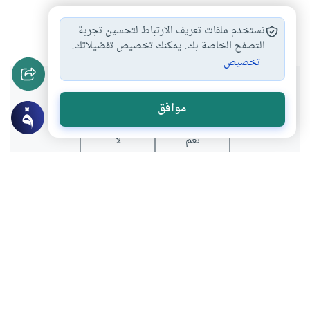
أحكام الزكاة
الزكاة
أموال الرسول صلى…
#
#
#
نستخدم ملفات تعريف الارتباط لتحسين تجربة
التصفح الخاصة بك. يمكنك تخصيص تفضيلاتك.
تخصيص
هل انتفعت بهذا المحتوى؟
موافق
نعم
لا
عن الكاتب
إدريس أحمد
لديه 873 مقالة
بعض أعماله