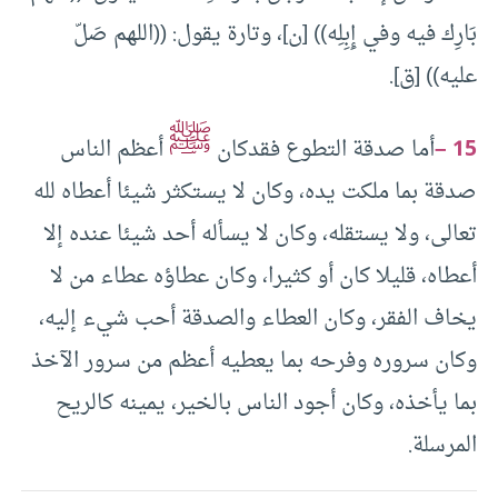
بَارِك فيه وفي إِبِلِه)) [ن]، وتارة يقول: ((اللهم صَلّ
عليه)) [ق].
ﷺ
15 –
أما صدقة التطوع فقدكان
أعظم الناس
صدقة بما ملكت يده، وكان لا يستكثر شيئا أعطاه لله
تعالى، ولا يستقله، وكان لا يسأله أحد شيئا عنده إلا
أعطاه، قليلا كان أو كثيرا، وكان عطاؤه عطاء من لا
يخاف الفقر، وكان العطاء والصدقة أحب شيء إليه،
وكان سروره وفرحه بما يعطيه أعظم من سرور الآخذ
بما يأخذه، وكان أجود الناس بالخير، يمينه كالريح
المرسلة.