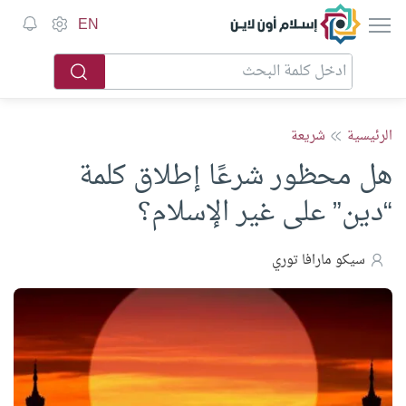
إسلام أون لاين
EN
الرئيسية
شريعة
هل محظور شرعًا إطلاق كلمة
“دين” على غير الإسلام؟
سيكو مارافا توري