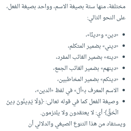
مختلفة، منها ستة بصيغة الاسم، وواحد بصيغة الفعل،
على النحو التالي:
«دين» و«دينًا»،
«ديني» بضمير المتكلم،
«دينه» بضمير الغائب المفرد،
«دينهم» بضمير الغائب الجمع،
«دينكم» بضمير المخاطبين،
الاسم المعرف بـ«أل» في لفظ «الدين»،
وصيغة الفعل كما في قوله تعالى: ﴿وَلَا يَدِينُونَ دِينَ
الْحَقِّ﴾ أي: لا يعتقدون ولا يلتزمون.
ويستفاد من هذا التنوع الصيغي والدلالي أن