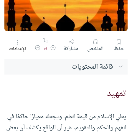
زيادة حجم الخط
تقليل حجم الخط
حفظ
الملخص
مشاركة
الإعدادات
16
قائمة المحتويات
تمهيد
يعلي الإسلام من قيمة العلم، ويجعله معيارًا حاكمًا في
الفهم والحكم والتقويم، غير أن الواقع يكشف أن بعض