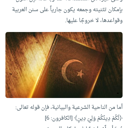
بإمكان تثنيته وجمعه يكون جارياً على سنن العربية
وقواعدها، لا خروجًا عليها.
أما من الناحية الشرعية والبيانية، فإن قوله تعالى:
﴿لَكُمْ دِينُكُمْ وَلِيَ دِينِ﴾ [الكافرون: 6]