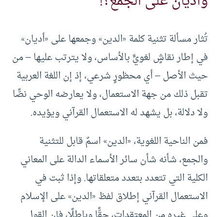
وأديان على الجمع؟!
تُثار مسألة تثنية كلمة «الدين» وجمعها على «أديان»
في إطار نقاشٍ لغويٍّ بالأساس، ولا يترتب عليها – من
حيث الأصل – أي محظورٍ شرعي، إذ إن اللغة العربية
تقبل ذلك من جهة الاستعمال، ولا يعارضه الوحي نصًّا
ولا دلالة، بل يشهد له الاستعمال القرآني ويؤيده.
فمن الناحية اللغوية، «الدين» اسمٌ قابل للتثنية
والجمع، شأنه شأن سائر الأسماء الدالة على المعاني
الكلية التي تتعدد بتعدد متعلقاتها. وإذا ثبت في
الاستعمال القرآني إطلاق لفظ «الدين» على الإسلام
وعلى غيره من المعتقدات، حقًّا وباطلًا، فإن القول