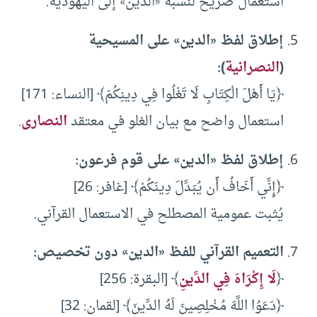
استعمال صريح لنسبة «الدين» إلى اليهودية.
إطلاق لفظ «الدين» على المسيحية
(
النصرانية
)
:
﴿يَا أَهْلَ الْكِتَابِ لَا تَغْلُوا فِي دِينِكُمْ﴾ [النساء: 171]
استعمال واضح مع بيان الغلو في معتقد
النصارى
.
إطلاق لفظ «الدين» على قوم فرعون
:
﴿إِنِّي أَخَافُ أَن يُبَدِّلَ دِينَكُمْ﴾ [غافر: 26]
يُثبت عمومية المصطلح في الاستعمال القرآني.
التعميم القرآني للفظ «الدين» دون تخصيص:
﴿
لَا إِكْرَاهَ فِي الدِّينِ
﴾ [البقرة: 256]
﴿دَعَوُا اللَّهَ مُخْلِصِينَ لَهُ الدِّينَ﴾ [لقمان: 32]