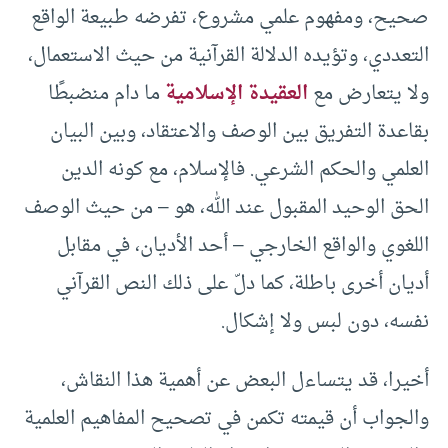
صحيح، ومفهوم علمي مشروع، تفرضه طبيعة الواقع
التعددي، وتؤيده الدلالة القرآنية من حيث الاستعمال،
ولا يتعارض مع
العقيدة الإسلامية
ما دام منضبطًا
بقاعدة التفريق بين الوصف والاعتقاد، وبين البيان
العلمي والحكم الشرعي. فالإسلام، مع كونه الدين
الحق الوحيد المقبول عند الله، هو – من حيث الوصف
اللغوي والواقع الخارجي – أحد الأديان، في مقابل
أديان أخرى باطلة، كما دلّ على ذلك النص القرآني
نفسه، دون لبس ولا إشكال.
أخيرا، قد يتساءل البعض عن أهمية هذا النقاش،
والجواب أن قيمته تكمن في تصحيح المفاهيم العلمية