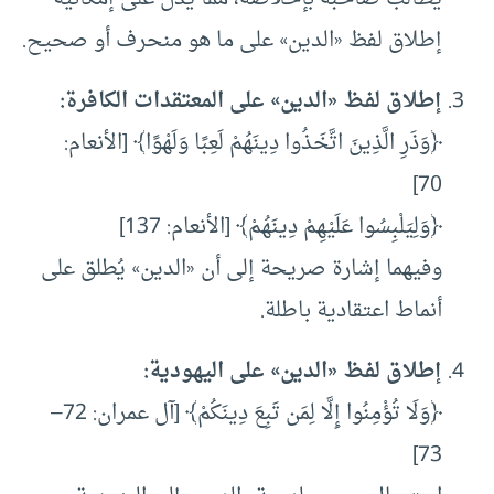
إطلاق لفظ «الدين» على ما هو منحرف أو صحيح.
إطلاق لفظ «الدين» على المعتقدات الكافرة
:
﴿وَذَرِ الَّذِينَ اتَّخَذُوا دِينَهُمْ لَعِبًا وَلَهْوًا﴾ [الأنعام:
70]
﴿وَلِيَلْبِسُوا عَلَيْهِمْ دِينَهُمْ﴾ [الأنعام: 137]
وفيهما إشارة صريحة إلى أن «الدين» يُطلق على
أنماط اعتقادية باطلة.
إطلاق لفظ «الدين» على اليهودية
:
﴿وَلَا تُؤْمِنُوا إِلَّا لِمَن تَبِعَ دِينَكُمْ﴾ [آل عمران: 72–
73]