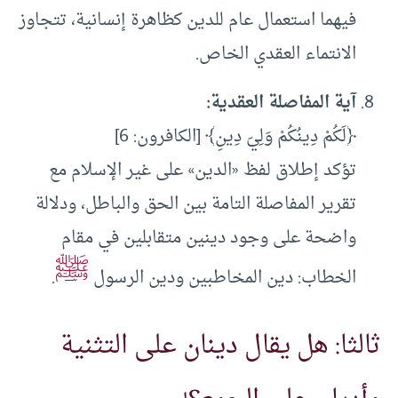
فيهما استعمال عام للدين كظاهرة إنسانية، تتجاوز
الانتماء العقدي الخاص.
آية المفاصلة العقدية
:
﴿لَكُمْ دِينُكُمْ وَلِيَ دِينِ﴾ [الكافرون: 6]
تؤكد إطلاق لفظ «الدين» على غير الإسلام مع
تقرير المفاصلة التامة بين الحق والباطل، ودلالة
واضحة على وجود دينين متقابلين في مقام
ﷺ
الخطاب: دين المخاطبين ودين الرسول
.
ثالثا: هل يقال دينان على التثنية