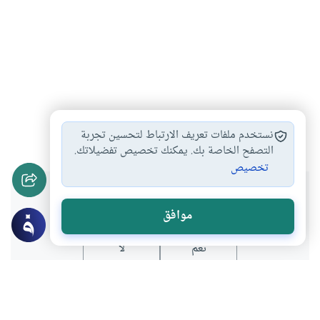
الإسلام
أصول الدين
الأديان الكبرى في…
#
#
#
نستخدم ملفات تعريف الارتباط لتحسين تجربة
التصفح الخاصة بك. يمكنك تخصيص تفضيلاتك.
تخصيص
هل انتفعت بهذا المحتوى؟
موافق
نعم
لا