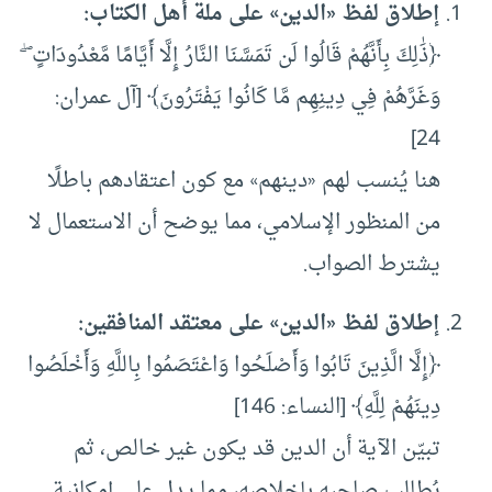
إطلاق لفظ «الدين» على ملة أهل الكتاب
:
﴿ذَٰلِكَ بِأَنَّهُمْ قَالُوا لَن تَمَسَّنَا النَّارُ إِلَّا أَيَّامًا مَّعْدُودَاتٍ ۖ
وَغَرَّهُمْ فِي دِينِهِم مَّا كَانُوا يَفْتَرُونَ﴾ [آل عمران:
24]
هنا يُنسب لهم «دينهم» مع كون اعتقادهم باطلًا
من المنظور الإسلامي، مما يوضح أن الاستعمال لا
يشترط الصواب.
إطلاق لفظ «الدين» على معتقد المنافقين
:
﴿إِلَّا الَّذِينَ تَابُوا وَأَصْلَحُوا وَاعْتَصَمُوا بِاللَّهِ وَأَخْلَصُوا
دِينَهُمْ لِلَّهِ﴾ [النساء: 146]
تبيّن الآية أن الدين قد يكون غير خالص، ثم
يُطالب صاحبه بإخلاصه، مما يدل على إمكانية