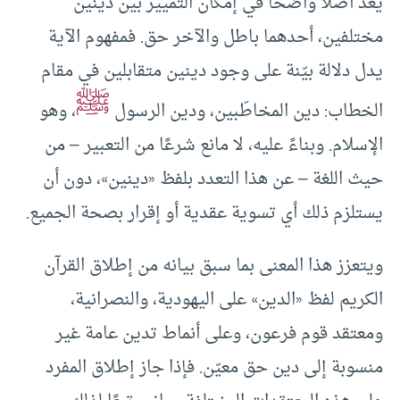
يُعدّ أصلًا واضحًا في إمكان التمييز بين دينين
مختلفين، أحدهما باطل والآخر حق. فمفهوم الآية
يدل دلالة بيّنة على وجود دينين متقابلين في مقام
ﷺ
الخطاب: دين المخاطَبين، ودين الرسول
، وهو
الإسلام. وبناءً عليه، لا مانع شرعًا من التعبير – من
حيث اللغة – عن هذا التعدد بلفظ «دينين»، دون أن
يستلزم ذلك أي تسوية عقدية أو إقرار بصحة الجميع.
ويتعزز هذا المعنى بما سبق بيانه من إطلاق القرآن
الكريم لفظ «الدين» على اليهودية، والنصرانية،
ومعتقد قوم فرعون، وعلى أنماط تدين عامة غير
منسوبة إلى دين حق معيّن. فإذا جاز إطلاق المفرد