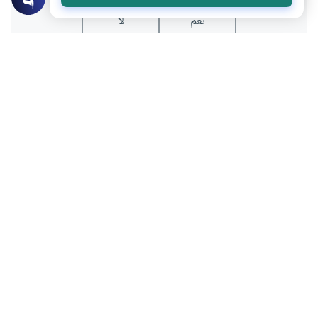
نعم
لا
عن الكاتب
عبدالله العمادي
لديه 237 مقالة
كاتب صحفي يحمل درجة الدكتوراة في الإعلام لديه عدة
مؤلفات في الإعلام والإدارة والتنمية الذاتية، يشغل منصب نائب
رئيس مجلس إدارة جمعية البلاغ الثقافية، وسبق له العمل
كرئيس تحرير موقع إسلام أون لاين. من خبراته السابقة : نائب
رئيس تحرير جريدة الشرق القطرية ومستشار إعلامي لوزير
التعليم الأسبق. من مؤلفاته : (منارات)، (أشياء يفعلها السعداء)،
(وضرب الله مثلا).
بعض أعماله