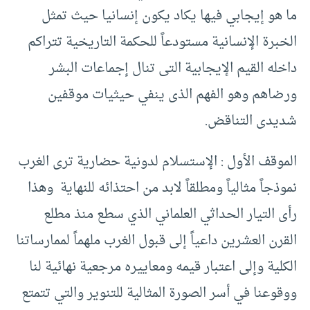
ما هو إيجابي فيها يكاد يكون إنسانيا حيث تمثل
الخبرة الإنسانية مستودعاً للحكمة التاريخية تتراكم
داخله القيم الإيجابية التى تنال إجماعات البشر
ورضاهم وهو الفهم الذى ينفي حيثيات موقفين
شديدى التناقض.
الموقف الأول : الإستسلام لدونية حضارية ترى الغرب
نموذجاً مثالياً ومطلقاً لابد من احتذائه للنهاية وهذا
رأى التيار الحداثي العلماني الذي سطع منذ مطلع
القرن العشرين داعياً إلى قبول الغرب ملهماً لممارساتنا
الكلية وإلى اعتبار قيمه ومعاييره مرجعية نهائية لنا
ووقوعنا في أسر الصورة المثالية للتنوير والتي تتمتع