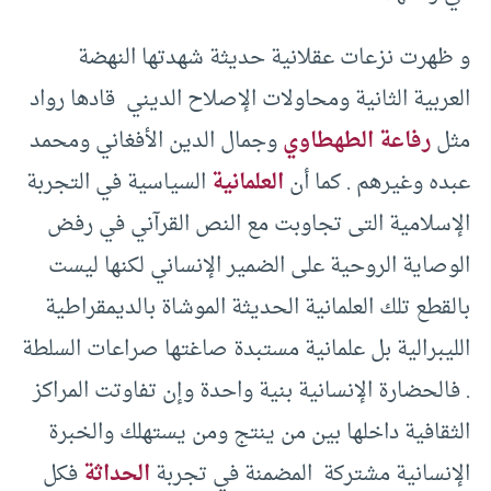
و ظهرت نزعات عقلانية حديثة شهدتها النهضة
العربية الثانية ومحاولات الإصلاح الديني قادها رواد
مثل
رفاعة الطهطاوي
وجمال الدين الأفغاني ومحمد
عبده وغيرهم . كما أن
العلمانية
السياسية في التجربة
الإسلامية التى تجاوبت مع النص القرآني في رفض
الوصاية الروحية على الضمير الإنساني لكنها ليست
بالقطع تلك العلمانية الحديثة الموشاة بالديمقراطية
الليبرالية بل علمانية مستبدة صاغتها صراعات السلطة
. فالحضارة الإنسانية بنية واحدة وإن تفاوتت المراكز
الثقافية داخلها بين من ينتج ومن يستهلك والخبرة
الإنسانية مشتركة المضمنة في تجربة
الحداثة
فكل