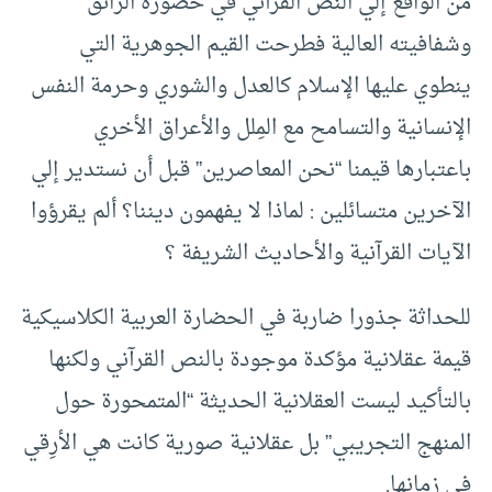
من الواقع إلي النص القرآني في حضوره الرائق
وشفافيته العالية فطرحت القيم الجوهرية التي
ينطوي عليها الإسلام كالعدل والشوري وحرمة النفس
الإنسانية والتسامح مع المِلل والأعراق الأخري
باعتبارها قيمنا “نحن المعاصرين” قبل أن نستدير إلي
الآخرين متسائلين : لماذا لا يفهمون ديننا؟ ألم يقرؤوا
الآيات القرآنية والأحاديث الشريفة ؟
للحداثة جذورا ضاربة في الحضارة العربية الكلاسيكية
قيمة عقلانية مؤكدة موجودة بالنص القرآني ولكنها
بالتأكيد ليست العقلانية الحديثة “المتمحورة حول
المنهج التجريبي” بل عقلانية صورية كانت هي الأرِقي
في زمانها.