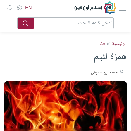
إسلام أون لاين
EN
الرئيسية
فكر
همزة لئيم
حميد بن خيبش