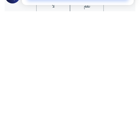
نعم
لا
عن الكاتب
حميد بن خيبش
لديه 141 مقالة
كاتب ومعلم مغربي، أصدر عدة مؤلفات منها : " أوراق في السيرة
و الأخلاق " و"السوانح " وكتاب " حين يغضب المعلمون "
بالإضافة لعدة مقالات ودراسات ونصوص شعرية وقصصية
بعض أعماله
كيف نتذوق الأدب؟
كُتبٌ غَيّرت حَياتهم