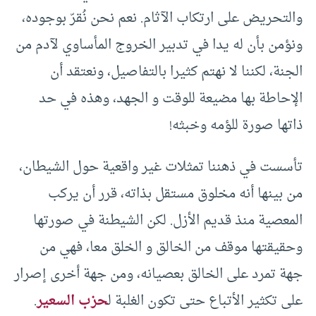
والتحريض على ارتكاب الآثام. نعم نحن نُقرّ بوجوده،
ونؤمن بأن له يدا في تدبير الخروج المأساوي لآدم من
الجنة، لكننا لا نهتم كثيرا بالتفاصيل، ونعتقد أن
الإحاطة بها مضيعة للوقت و الجهد، وهذه في حد
ذاتها صورة للؤمه وخبثه!
تأسست في ذهننا تمثلات غير واقعية حول الشيطان،
من بينها أنه مخلوق مستقل بذاته، قرر أن يركب
المعصية منذ قديم الأزل. لكن الشيطنة في صورتها
وحقيقتها موقف من الخالق و الخلق معا، فهي من
جهة تمرد على الخالق بعصيانه، ومن جهة أخرى إصرار
على تكثير الأتباع حتى تكون الغلبة ل
حزب السعير
.