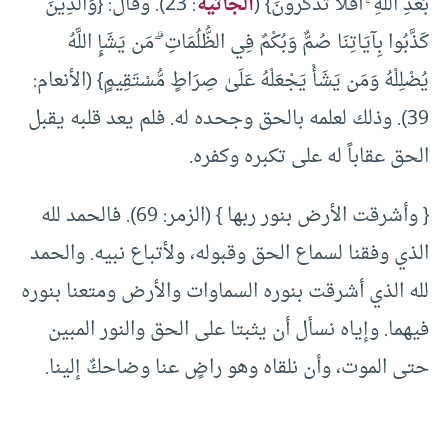
بَعْدِ اللَّهِ ۚ أَفَلَا تَذَكَّرُونَ} (
الجاثية
: 23). وقال: {وَالَّذِينَ
كَذَّبُوا بِآيَاتِنَا صُمٌّ وَبُكْمٌ فِي الظُّلُمَاتِ ۗ مَن يَشَإِ اللَّهُ
يُضْلِلْهُ وَمَن يَشَأْ يَجْعَلْهُ عَلَىٰ صِرَاطٍ مُّسْتَقِيمٍ} (الأنعام:
39). وذلك لعلمه بالحق وجحده له. فلم يعد قلبه يقبل
الحق عقاباً له على تكبره وكفره.
{ وأشرقت الأرض بنور ربها } (الزمر: 69). فالحمد لله
الذي وفقنا لسماع الحق وقبوله، ولأتباع نبيه. والحمد
لله الذي أشرقت بنوره السماوات والأرض ومتعنا بنوره
فيهما. وإياه نسأل أن يثبتا على الحق والنور المبين
حتى الموت، وأن نلقاه وهو راضٍ عنا وضاحكٌ إلينا.