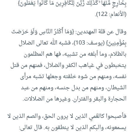
بِخَارِجٍ مِّنْهَا ۚ كَذَٰلِكَ زُيِّنَ لِلْكَافِرِينَ مَا كَانُوا يَعْمَلُونَ}
(الأنعام: 122).
وقال عن قلة المهتدين: {وَمَا أَكْثَرُ النَّاسِ وَلَوْ حَرَصْتَ
بِمُؤْمِنِينَ} (يوسف: 103)، فشبه الله تعالى الضلال
بالظلام، وما أبلغه من تشبيه، فها هم المظلمون
يتخبطون في غياهب الكفر والضلال، فمنهم من قتل
نفسه، ومنهم من شوه خلقته وجعلها تشبه مرأى
الشيطان، ومنهم من بدل جنسه، ومنهم من عبد
الحجارة والبقر والفئران. وغيرها من الضلالات.
فأصبحوا كالعُمي الذين لا يرون الحق، والصم الذين لا
يسمعونه، والبكم الذين لا ينطقون به. قال تعالى: