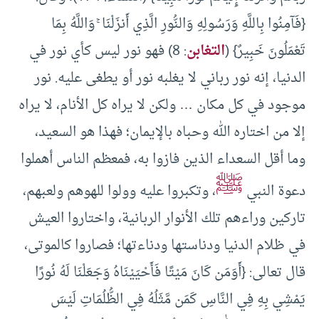
{فَآمِنُوا بِاللَّهِ وَرَسُولِهِ وَالنُّورِ الَّذِي أَنزَلْنَا ۚ وَاللَّهُ بِمَا
تَعْمَلُونَ خَبِيرٌ} (
التغابن
: 8) فهو نور ليس كأي نور في
الدنيا، إنه نور رباني لا يغلبه نور أو يطغى عليه. نور
موجود في كل مكان … ولكن لا يراه كل الأنام، لا يراه
إلا من اختاره الله وحباه بالإيمان؛ فهذا هو السعيد،
وما أقل السعداء الذين فازوا به، فمعظم الناس أهملوا
ﷺ
دعوة النبي
، وتكبروا عليه وولوا للهوهم ولعبهم،
تاركين وراءهم تلك الأنوار الربانية، واختاروا العيش
في ظلام الدنيا ودناستها ودناءتها؛ فصاروا كالموتى،
قال تعالى: {أَوَمَن كَانَ مَيْتًا فَأَحْيَيْنَاهُ وَجَعَلْنَا لَهُ نُورًا
يَمْشِي بِهِ فِي النَّاسِ كَمَن مَّثَلُهُ فِي الظُّلُمَاتِ لَيْسَ