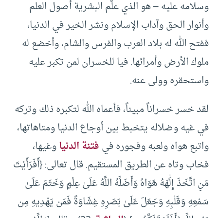
وسلامه عليه – هو الذي علَّم البشرية أصول العلم
وأنوار الحق وآداب الإسلام ونشر الخير في الدنيا،
ففتح الله له بلاد العرب والفرس والشام، وأخضع له
ملوك الأرض وأمرائها. فيا للخسران لمن تكبر عليه
واستحقره وولى عنه.
لقد خسر خسراناً مبيناً، فأعماه الله لتكبره ذلك وتركه
في غيه وضلاله يتخبط بين أوجاع الدنيا ومتاهاتها،
واتبع هواه ولعبه وفجوره في
فتنة الدنيا
وغيها،
فخاب وتاه عن الطريق المستقيم. قال تعالى: {أَفَرَأَيْتَ
مَنِ اتَّخَذَ إِلَٰهَهُ هَوَاهُ وَأَضَلَّهُ اللَّهُ عَلَىٰ عِلْمٍ وَخَتَمَ عَلَىٰ
سَمْعِهِ وَقَلْبِهِ وَجَعَلَ عَلَىٰ بَصَرِهِ غِشَاوَةً فَمَن يَهْدِيهِ مِن