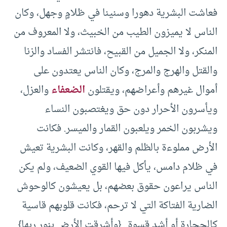
فعاشت البشرية دهورا وسنينا في ظلامٍ وجهل، وكان
الناس لا يميزون الطيب من الخبيث، ولا المعروف من
المنكر، ولا الجميل من القبيح، فانتشر الفساد والزنا
والقتل والهرج والمرج، وكان الناس يعتدون على
أموال غيرهم وأعراضهم، ويقتلون
الضعفاء
والعزل،
ويأسرون الأحرار دون حق ويغتصبون النساء
ويشربون الخمر ويلعبون القمار والميسر. فكانت
الأرض مملوءة بالظلم والقهر، وكانت البشرية تعيش
في ظلام دامس، يأكل فيها القوي الضعيف، ولم يكن
الناس يراعون حقوق بعضهم، بل يعيشون كالوحوش
الضارية الفتاكة التي لا ترحم، فكانت قلوبهم قاسية
كالحجارة أو أشد قسوة.. {وأشرقت الأرض بنور ربها}