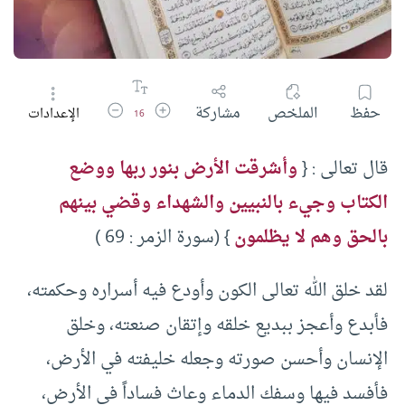
زيادة حجم الخط
تقليل حجم الخط
حفظ
الملخص
مشاركة
الإعدادات
16
قال تعالى : {
وأشرقت الأرض بنور ربها ووضع
الكتاب وجيء بالنبيين والشهداء وقضي بينهم
بالحق وهم لا يظلمون
} (سورة الزمر : 69 )
لقد خلق الله تعالى الكون وأودع فيه أسراره وحكمته،
فأبدع وأعجز ببديع خلقه وإتقان صنعته، وخلق
الإنسان وأحسن صورته وجعله خليفته في الأرض،
فأفسد فيها وسفك الدماء وعاث فساداً في الأرض،