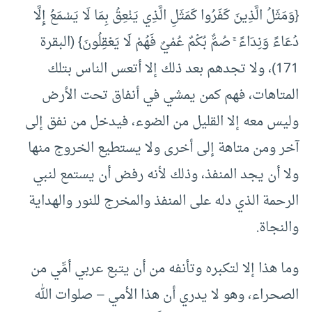
{وَمَثَلُ الَّذِينَ كَفَرُوا كَمَثَلِ الَّذِي يَنْعِقُ بِمَا لَا يَسْمَعُ إِلَّا
دُعَاءً وَنِدَاءً ۚ صُمٌّ بُكْمٌ عُمْيٌ فَهُمْ لَا يَعْقِلُونَ} (البقرة
171)، ولا تجدهم بعد ذلك إلا أتعس الناس بتلك
المتاهات، فهم كمن يمشي في أنفاق تحت الأرض
وليس معه إلا القليل من الضوء، فيدخل من نفق إلى
آخر ومن متاهة إلى أخرى ولا يستطيع الخروج منها
ولا أن يجد المنفذ، وذلك لأنه رفض أن يستمع لنبي
الرحمة الذي دله على المنفذ والمخرج للنور والهداية
والنجاة.
وما هذا إلا لتكبره وتأنفه من أن يتبع عربي أمِّي من
الصحراء، وهو لا يدري أن هذا الأمي – صلوات الله