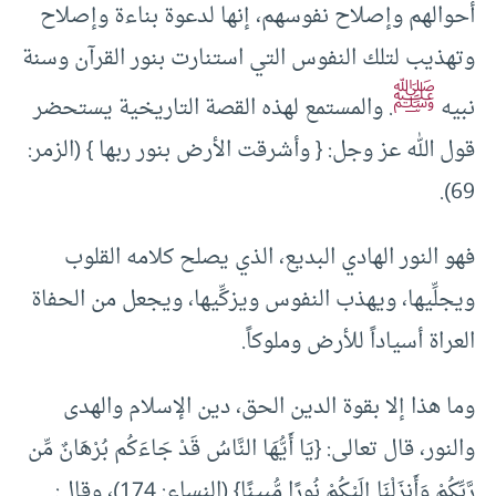
أحوالهم وإصلاح نفوسهم، إنها لدعوة بناءة وإصلاح
وتهذيب لتلك النفوس التي استنارت بنور القرآن وسنة
ﷺ
نبيه
. والمستمع لهذه القصة التاريخية يستحضر
قول الله عز وجل: { وأشرقت الأرض بنور ربها } (الزمر:
69).
فهو النور الهادي البديع، الذي يصلح كلامه القلوب
ويجلِّيها، ويهذب النفوس ويزكِّيها، ويجعل من الحفاة
العراة أسياداً للأرض وملوكاً.
وما هذا إلا بقوة الدين الحق، دين الإسلام والهدى
والنور، قال تعالى: {يَا أَيُّهَا النَّاسُ قَدْ جَاءَكُم بُرْهَانٌ مِّن
رَّبِّكُمْ وَأَنزَلْنَا إِلَيْكُمْ نُورًا مُّبِينًا} (النساء: 174)، وقال: