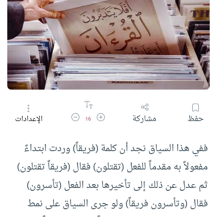
زيادة حجم الخط
تقليل حجم الخط
حفظ
مشاركة
الإعدادات
16
ففي هذا السياق نجد أن كلمة (فريقاً) وردت ابتداءً
مفعولاً به مقدماً للفعل (تقتلون) فقال (فريقاً تقتلون)
ثم عدل عن ذلك إلى تأخيرها بعد الفعل (تأسرون)
فقال (وتأسرون فريقاً) ولو جرى السياق على نمط