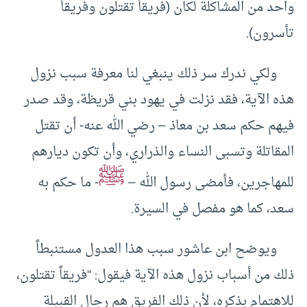
واحد من المشاكلة لكان (فريقاً تقتلون وفريقاً
تأسرون).
ولكي ندرك سر ذلك ينبغي لنا معرفة سبب نزول
هذه الآية، فقد نزلت في يهود بني قريظة، وقد صدر
فيهم حكم سعد بن معاذ – رضي الله عنه- أن تقتل
المقاتلة وتسبى النساء والذراري، وأن تكون ديارهم
ﷺ
للمهاجرين، فأمضى رسول الله –
- ما حكم به
سعد، كما هو مفصل في السيرة.
ويوضح ابن عاشور سبب هذا العدول مستنبطاً
ذلك من أسباب نزول هذه الآية فيقول: “فريقاً تقتلون،
للاهتمام بذكره، لأن ذلك الفريق هم رجال القبيلة