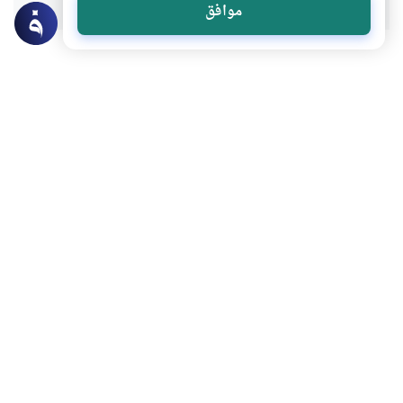
موافق
عن الكاتب
عبد الله الهتاري
لديه 93 مقالة
أستاذ البلاغة القرآنية بكلية الشريعة والدراسات الإسلامية -
جامعة قطر
بعض أعماله
معجم الدوحة التاريخي للغة العربية: منارة لغوية وثقافية
لا خوف عليهم ولا هم یحزنون
“وترى الجبال تحسبها جامدة”
التكريم في الخطاب