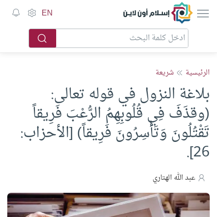
إسلام أون لاين
EN
الرئيسية
شريعة
بلاغة النزول في قوله تعالى:
(وقذَفَ فِي قُلُوبِهِمُ الرُّعْبَ فَرِيقاً
تَقْتُلُونَ وَتَأْسِرُونَ فَرِيقاً) [الأحزاب:
26].
عبد الله الهتاري