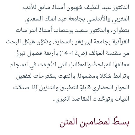
الدكتور عبد اللطيف شهبون أستاذ سابق للأدب
المغربي والأندلسي بجامعة عبد الملك السعدي
بتطوان، والدكتور سعيد بوعصاب أستاذ الدراسات
القرآنية بجامعة ابن زهر بالسمارة. وتكوَّن هيكل البحث
من مقدمة المؤلف (ص12- 14) وأربعة فصول تبرِزُ
معالمَها المباحثُ والمطالبُ التي انتُظِمَت في انسجام
وترابط شكلا ومضمونا. وانتهت بمقترحات لتفعيل
الحوار الحضاري قابلةٍ للتطبيق والتنزيل إذا صدقت
النيات وتوحَّدت المقاصد الكبرى..
بسطٌ لمضامين المتن