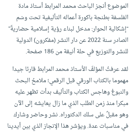
الموضوع أنجز الباحث محمد المرابط أستاذ مادة
الفلسفة بطنجة باكورة أعماله التأليفية تحت وسْم
“إشكالية الحوار: مدخل لبناء رؤية إسلامية حضاريةّ”
الصادر سنة 2022 عن دار النشر (مفكرون) الدولية
للنشر والتوزيع في حلة أنيقة من 186 صفحة.
لقد عرفتُ المؤلفَ الأستاذ محمد المرابط قارئا جيدا
مهموما بالكتاب الورقي قبل الرقمي؛ ملامحُ البحث
والنبوغ وهاجس الكتاب والتأليف بدأت تظهر عليه
مبكرا منذ زمن الطلب الذي ما زال يعايشه إلى الآن
وهو مقبلٌ على سلك الدكتوراه. نشر وحاضر وشارك
في مناسبات عدة. ويؤشر هذا الإنجاز الذي بين أيدينا