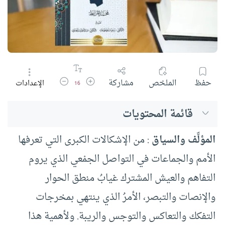
زيادة حجم الخط
تقليل حجم الخط
حفظ
الملخص
مشاركة
الإعدادات
16
قائمة المحتويات
المؤلِّف والسياق
: من الإشكالات الكبرى التي تعرفها
الأمم والجماعات في التواصل الجمْعي الذي يروم
التفاهم والعيش المشترك غيابُ منطق الحوار
والإنصات والتبصر، الأمرُ الذي ينتهي بمخرجات
التفكك والتعاكس والتوجس والريبة. ولأهمية هذا