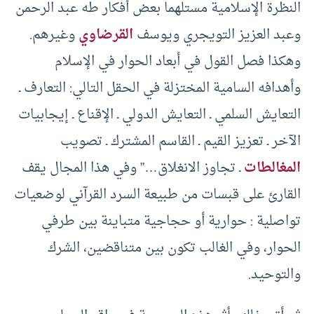
النظرة الإسلامية مستلهما بعض أفكار طه عبد الرحمن
وعبد العزيز التويجري ويوسف
القرضاوي
وغيرهم.
وهكذا فصل القول في أبعاد الحوار في الإسلام
وأهدافه السامية المختزلة في الحقل التالي: التعارف ـ
التعايش السلمي ـ التعايش الدولي ـ الإقناع ـ إيجابيات
الآخر ـ تعزيز القيم ـ القاسم المشترك ـ تصويب
المغالطات
ـ تجاوز الانغلاق…” وفي هذا المجال يقف
القارئ على قبسات من طبيعة السرد القرآني لوضعيات
تواصلية : حوارية أو حجاجية متباينة بين طرفي
الحوار، وفي الغالب تكون بين متناقضين، الشرك
والتوحيد.