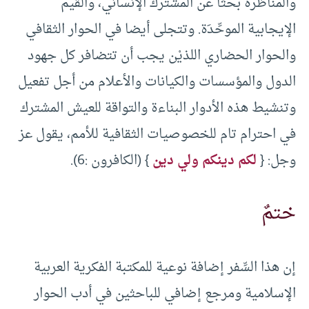
والمناظرة بحثا عن المشترك الإنساني، والقيم
الإيجابية الموحِّدَة. وتتجلى أيضا في الحوار الثقافي
والحوار الحضاري اللذيْن يجب أن تتضافر كل جهود
الدول والمؤسسات والكيانات والأعلام من أجل تفعيل
وتنشيط هذه الأدوار البناءة والتواقة للعيش المشترك
في احترام تام للخصوصيات الثقافية للأمم، يقول عز
وجل: {
لكم دينكم ولي دين
} (الكافرون :6).
ختمٌ
إن هذا السِّفر إضافة نوعية للمكتبة الفكرية العربية
الإسلامية ومرجع إضافي للباحثين في أدب الحوار