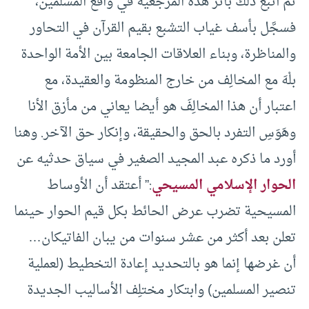
ثم أتبع ذلك بأثر هذه المرجعية في واقع المسلمين،
فسجَّل بأسف غياب التشبع بقيم القرآن في التحاور
والمناظرة، وبناء العلاقات الجامعة بين الأمة الواحدة
بلْهَ مع المخالِف من خارج المنظومة والعقيدة، مع
اعتبار أن هذا المخالِفَ هو أيضا يعاني من مأزق الأنا
وهَوَسِ التفرد بالحق والحقيقة، وإنكار حق الآخر. وهنا
أورد ما ذكره عبد المجيد الصغير في سياق حدثيه عن
الحوار الإسلامي المسيحي
:” أعتقد أن الأوساط
المسيحية تضرب عرض الحائط بكل قيم الحوار حينما
تعلن بعد أكثر من عشر سنوات من يبان الفاتيكان…
أن غرضها إنما هو بالتحديد إعادة التخطيط (لعملية
تنصير المسلمين) وابتكار مختلِف الأساليب الجديدة