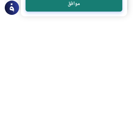
موافق
عن الكاتب
فاطمة حافظ
لديه 171 مقالة
باحثة ومؤرخة مصرية مهتمة بالدراسات الإسلامية حاصلة على
الدكتوراة في الآداب من قسم التاريخ بجامعة القاهرة، لها
مجموعة من الكتب، من بينها: "النساء والحق في الاجتهاد وإنتاج
المعرفة" و "الفتوى والحداثة" و "تمكين المرأة الخليجية : جدل
الداخل والخارج".
بعض أعماله
تهذيب وتأديب الصغار في المكتبة التراثية
البنوة في التصور القرآني .. دروس في الحكمة والعلاقة بين الآباء
والأبناء