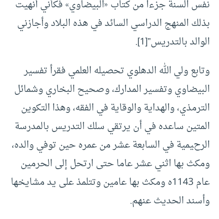
نفس السنة جزءاً من كتاب «البيضاوي» فكأني أنهيت
بذلك المنهج الدراسي السائد في هذه البلاد وأجازني
الوالد بالتدريس”
[1]
.
وتابع ولي الله الدهلوي تحصيله العلمي فقرأ تفسير
البيضاوي وتفسير المدارك، وصحيح البخاري وشمائل
الترمذي، والهداية والوقاية في الفقه، وهذا التكوين
المتين ساعده في أن يرتقي سلك التدريس بالمدرسة
الرحيمية في السابعة عشر من عمره حين توفي والده،
ومكث بها اثني عشر عاما حتى ارتحل إلى الحرمين
عام 1143ه ومكث بها عامين وتتلمذ على يد مشايخها
وأسند الحديث عنهم.