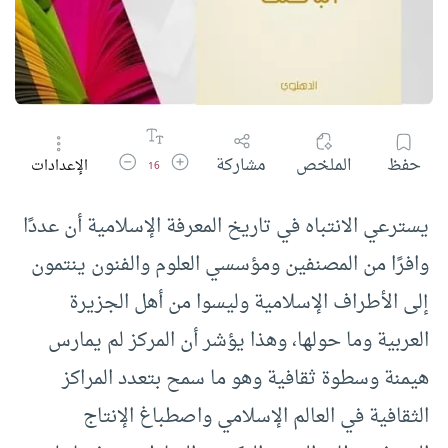
زيادة حجم الخط
تقليل حجم الخط
حفظ
الملخص
مشاركة
الإعدادات
16
يسترعي الانتباه في تاريخ المعرفة الإسلامية أن عددًا
وافرًا من المصنفين ومؤسسي العلوم والفنون ينتمون
إلى الأطراف الإسلامية وليسوا من أهل الجزيرة
العربية وما حولها، وهذا يؤشر أن المركز لم يمارس
هيمنة وسطوة ثقافية وهو ما سمح بتعدد المراكز
الثقافية في العالم الإسلامي واصطباغ الإنتاج