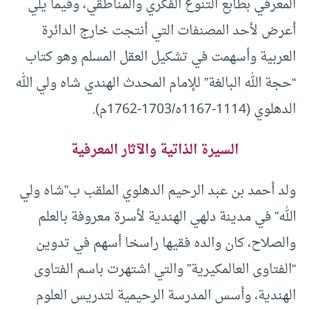
المعرفي بطابع التنوع الفكري والمناطقي، وفيما يلي
أعرض لأحد المصنفات التي أنتجت خارج الدائرة
العربية وأسهمت في تشكيل العقل المسلم وهو كتاب
“حجة الله البالغة” للإمام المحدث الهندي شاه ولي الله
الدهلوي (1114-1167ه/1703-1762م).
السيرة الذاتية والآثار المعرفية
ولد أحمد بن عبد الرحيم الدهلوي الملقب ب”شاه ولي
الله” في مدينة دلهي الهندية لأسرة معروفة بالعلم
والصلاح، كان والده فقيها راسخا أسهم في تدوين
“الفتاوى العالمكيرية” والتي اشتهرت باسم الفتاوى
الهندية، وأسس المدرسة الرحيمية لتدريس العلوم