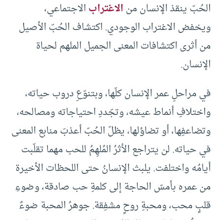
الحُبّ ينقذ الإنسان من
الاغتراب
الاجتماعي،
ويخفض الاغتراب الوجودي. اكتشاف الحُبّ الأصيل
من أثرى اكتشافات المعنى الجميل الملهم لحياة
الإنسان.
في مراحلِ عمر الإنسان كلّها، وبتنوّعِ دروب حياته،
واختلافِ أنماط عيشه، وتجّددِ احتياجاته ومصالحه،
وتضاعفِها، أو تضاؤلها، يظلّ الحُبّ أعذبَ منابع المعنى
في حياته. لن يتراجع الأثرُ المُلهِمُ للحب مهما تقلّبت
أيامُه واختلفت. يلبث الإنسانُ حتى اللحظات الأخيرة
من عمره بأمسّ الحاجة إلى كلمةِ حب صادقة، وضوءِ
قلبٍ محب، ومحبةِ روحٍ مشفِقة. جوهرُ المحبة ضوءٌ