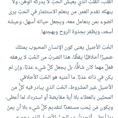
القلب، القلبُ الذي يعيش الحبّ لا يدركه الوهن، ولا
ينهكه تقدم العمر. من يتعلم الاستثمار في الحبّ يرى
الضوء بمن يتعامل معه، ويجعل حياته أسهل، وعيشه
أسعد، ويظفر بجذوة الروح وبهجتها.
الحُبّ الأصيل يعنى كون الإنسان المحبوب يمتلك
ضميرًا أخلاقيًّا يقظًا، هذا الضربُ من الحُبّ لا يرهقه
فعلٌ مهما كان شاقًّا، بل يجعل كلَّ شيء عذبًا، وإن لم
يكن في ذاته عذبًا. ما أعنيه هو الحُبّ الأخلاقي
الأصيل غير المشروط، الحُبّ الذي يبادر فيه كلٌّ من
المحبَّين بالعطاء بلا أية مقايضة أو استرداد لما أعطى،
ويكون مَن يُحب مستعدًا لتقديم كلِّ شيء بلا أن يمنّ
بما أعطى. أتحدثُ عن الحبِّ الأصيلِ الذي يحميهِ