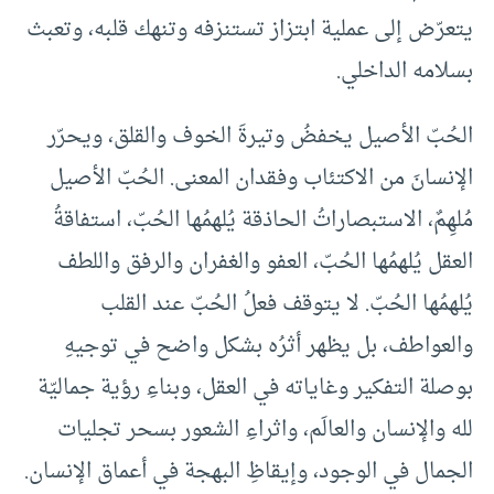
يتعرّض إلى عملية ابتزاز تستنزفه وتنهك قلبه، وتعبث
بسلامه الداخلي.
الحُبّ الأصيل يخفضُ وتيرةَ الخوف والقلق، ويحرّر
الإنسانَ من الاكتئاب وفقدان المعنى. الحُبّ الأصيل
مُلهِمٌ، الاستبصاراتُ الحاذقة يُلهمُها الحُبّ، استفاقةُ
العقل يُلهمُها الحُبّ، العفو والغفران والرفق واللطف
يُلهمُها الحُبّ. لا يتوقف فعلُ الحُبّ عند القلب
والعواطف، بل يظهر أثرُه بشكل واضح في توجيهِ
بوصلة التفكير وغاياته في العقل، وبناءِ رؤية جماليّة
لله والإنسان والعالَم، واثراءِ الشعور بسحر تجليات
الجمال في الوجود، وإيقاظِ البهجة في أعماق الإنسان.