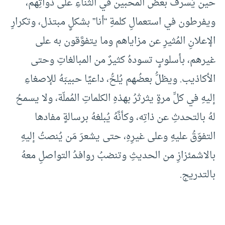
حين يُسرفُ بعضُ المحبين في الثناءِ على ذواتِهم،
ويفرطون في استعمالِ كلمةِ “أنا” بشكلٍ مبتذل، وتكرارِ
الإعلانِ المُثيرِ عن مزاياهم وما يتفوَّقون به على
غيرهم، بأسلوبٍ تسودهُ كثيرٌ من المبالغاتِ وحتى
الأكاذيب. ويظلُّ بعضُهم يُلحُّ، داعيًا حبيبَهُ للإصغاءِ
إليهِ في كلِّ مرةٍ يثرثرُ بهذهِ الكلماتِ المُملّة، ولا يسمحُ
لهُ بالتحدثِ عن ذاتِه، وكأنَّهُ يُبلغهُ برسالةٍ مفادها
التفوّقُ عليهِ وعلى غيرِهِ، حتى يشعرَ مَن يُنصتُ إليهِ
بالاشمئزازِ من الحديثِ وتنضبُ روافدُ التواصلِ معهُ
بالتدريج.