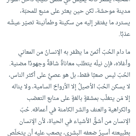
مدينة موحشة، لكن حين يعثر على منبع للمحبّة،
يسترد ما يفتقر إليه من سكينة وطمأنينة تصيّر عيشَه
عذبًا.
ما دام الحُبّ أثمنَ ما يظفر به الإنسانُ من المعاني
وأغلاه، فإن نيلَه يتطلب معاناةً شاقةً وجهودًا مضنية.
الحُبّ ليس صعبًا فقط، بل هو عصيٌّ على أكثر الناس،
لا يسكن الحُبّ الأصيلُ إلا الأرواحَ السامية، ولا يناله
إلا مَن يتغلّب بمشقةٍ بالغةٍ على منابع التعصّب
والكراهية والعنف والشر الكامنة في أعماقه. حُبّ
الإنسان من أشقِّ الأشياء في الحياة، لأن الإنسان
بطبيعته أسيرُ ضعفه البشري، يصعب عليه أن يتخلّص