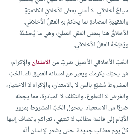
سياجٌ أخلاقي، لا أعني بعضَ الأخلاقِ الكلاميّةِ
والفقهيّةِ المضادةِ لما يحكمُ بهِ العقلُ الأخلاقي.
الأخلاقُ هنا بمعنى العقلِ العمليِّ، وهي ما يُحسِّنُهُ
ويُقبِّحُهُ العقلُ الأخلاقي.
الحُبّ الأخلاقي الأصيل ضربٌ من
الامتنان
والإكرام،
مَن يحبّك يكرمك ويعبر عن امتنانه العميق لك. الحُبّ
المشروط مُشبَّع بالمن لا بالامتنان، والإكراه لا الاختيار،
والفرض لا التطوع، والتكلف لا المبادرة، مما يجعله
ضربًا من الاستعباد. يتحول الحُبّ المشروط بمرور
الأيّام إلى قائمة مطالب لا تنتهي، تتراكم وتضاف إليها
كلّ يوم مطالب جديدة، حتى يشعر الإنسان أنّه