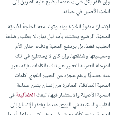
وإن ظفر بكلِّ شيء، عندما يضيع عليه الطريق إلى
الحُبّ الأصيل في حياته.‏
الإنسانُ منذورٌ للحُبّ؛ يولد وتولد معه الحاجةُ الأبديّة
للمحبّة، الرضيع يتشبّث بأمه ليل نهار، لا يطلب رضاعة
الحليب فقط، بل يرتضع المحبة ودفء حنان الأم
وحميميتها وشفقتها. وإن كان لا يستطيع في تلك
المرحلة العمرية التعبير عن ذلك بالكلمات، فإنه يعبر
عنه جسديًّا برغم عجزه عن التعبير اللغوي. كلمات
المحبة الصادقة، الصادرة من إنسان يتقن صناعة
المحبة الأصيلة والاستثمار فيها، تبعث
الطمأنينة
في
القلب والسكينة في الروح. عندما يفتقر الإنسانُ إلى
المحبة، يشعر كأنّه يعيش في منفى كئيب داخل أسوار