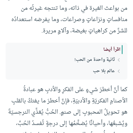
من بواعث الغيرة في ذاته، وما تنتجه غيرتُه من
منافساتٍ ونزاعاتٍ وصراعات، وما يفرضه استعدادُه
للشرِّ من كراهياتٍ بغيضة، وآلامٍ مريرة.
اقرأ أيضا
ثانية واحدة من الحب!
عالم بلا حب
كما أنَّ أخطرَ شيءٍ على الفكرِ والأدبِ هو عبادةُ
الأصنامِ الفكريّةِ والأدبيّةِ، فإنَّ أخطرَ ما يفتكُ بالقلبِ
هو تحويلُ المحبوبِ إلى صنمٍ. الحُبُّ يُغذِّي النرجسيّةَ
ويُشبعُها، وأحيانًا يُضخِّمُها إلى درجةٍ تُفسدُ الحُبَّ،