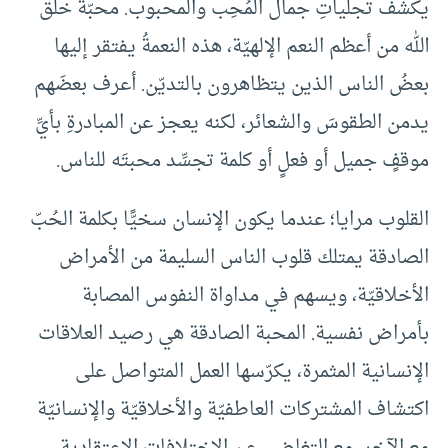
يكشفُ تجلياتِ جمال المُحِب والمحبوب. محبّة خلق
الله من أعظم النعم الإلهيّة، هذه النعمةُ يفتقر إليها
بعضُ الناس الذين يتظاهرون بالتديّن. أعرف بعضَهم
يدمن الطقوسَ والشعائر، لكنه يعجز عن المبادرةِ بأيِّ
موقفٍ جميل أو فعلٍ أو كلمة تجسِّد محبتَه للناس.
القلوب مرايا؛ عندما يكون الإنسان سخيًّا بكلمة الحُبّ
الصادقة يمتلك قلوب الناس السليمة من الأمراض
الأخلاقيّة، ويسهم في مداواة النفوس المصابة
بأمراض نفسية. المحبة الصادقة هي رصيد العلاقات
الإنسانية المثمرة، يكرّسها العمل المتواصل على
اكتشاف المشتركات العاطفيّة والأخلاقيّة والإنسانيّة